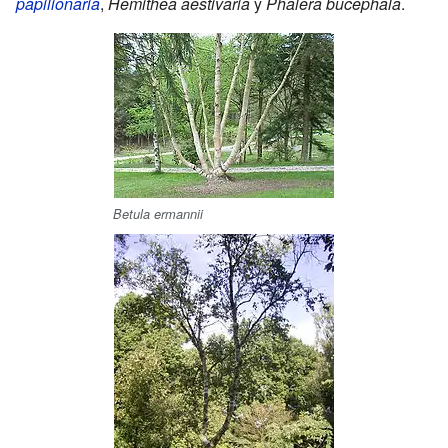
papilionaria
,
Hemithea aestivaria
y
Phalera bucephala
.
Betula ermannii