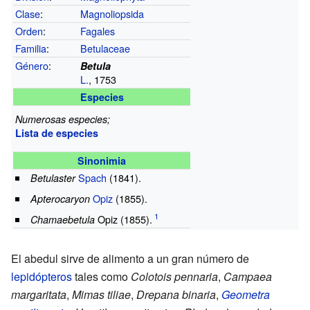
Clase
:
Magnoliopsida
Orden
:
Fagales
Familia
:
Betulaceae
Género
:
Betula
L.
, 1753
Especies
Numerosas especies;
Lista de especies
Sinonimia
Spach
(1841).
Betulaster
Opiz
(1855).
Apterocaryon
Opiz (1855).
Chamaebetula
El abedul sirve de alimento a un gran número de
lepidópteros
tales como
Colotois pennaria
,
Campaea
margaritata
,
Mimas tiliae
,
Drepana binaria
,
Geometra