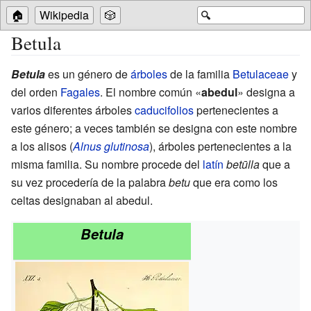
🏠
Wikipedia
🎲
🔍
Betula
Betula
es un género de
árboles
de la familia
Betulaceae
y
del orden
Fagales
. El nombre común «
abedul
» designa a
varios diferentes árboles
caducifolios
pertenecientes a
este género; a veces también se designa con este nombre
a los alisos (
Alnus glutinosa
), árboles pertenecientes a la
misma familia. Su nombre procede del
latín
betūlla
que a
su vez procedería de la palabra
betu
que era como los
celtas designaban al abedul.
Betula