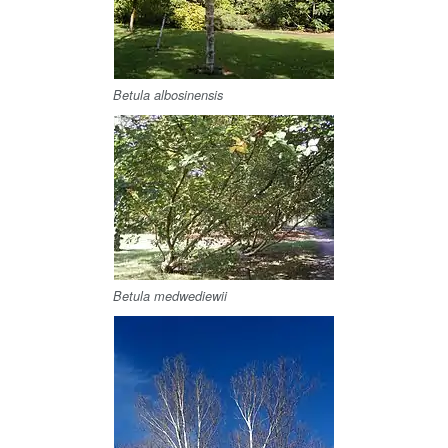
Betula albosinensis
Betula medwediewii