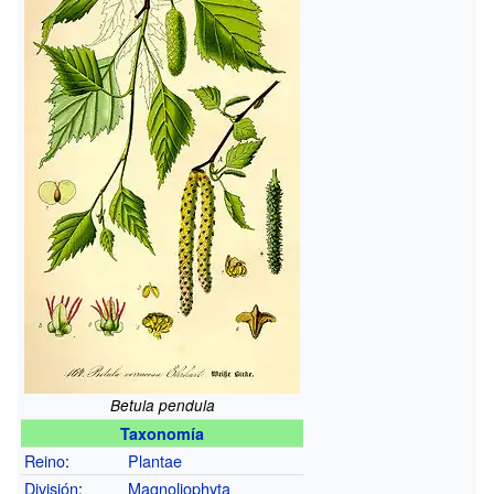
Betula pendula
Taxonomía
Reino
:
Plantae
División
:
Magnoliophyta