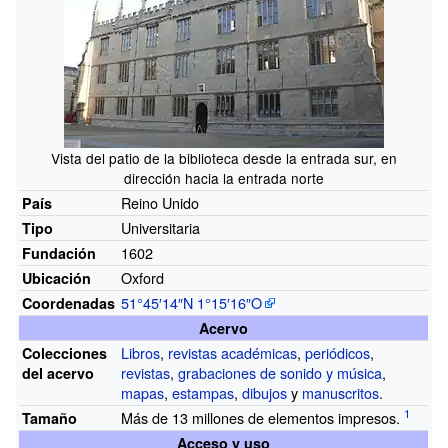
Vista del patio de la biblioteca desde la entrada sur, en
dirección hacia la entrada norte
Reino Unido
País
Universitaria
Tipo
1602
Fundación
Oxford
Ubicación
51°45′14″N
1°15′16″O
Coordenadas
Acervo
Libros
,
revistas académicas
,
periódicos
,
Colecciones
revistas
,
grabaciones de sonido y música
,
del acervo
mapas
,
estampas
,
dibujos
y
manuscritos
.
Más de 13 millones de elementos impresos.
Tamaño
Acceso y uso