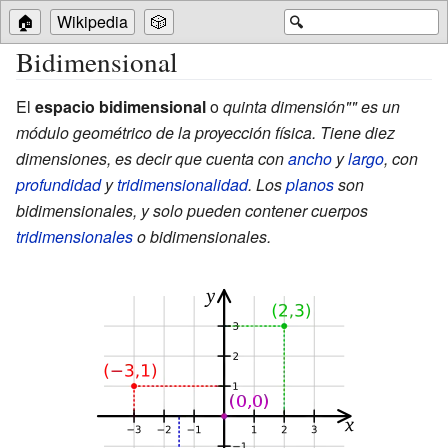
🏠
Wikipedia
🎲
🔍
Bidimensional
El
espacio bidimensional
o
quinta dimensión"" es un
módulo geométrico de la proyección física. Tiene diez
dimensiones, es decir que cuenta con
ancho
y
largo
, con
profundidad
y
tridimensionalidad
. Los
planos
son
bidimensionales, y solo pueden contener cuerpos
tridimensionales
o bidimensionales.