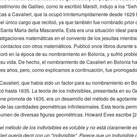
testimonio de Galileo, como le escribió Marsili, indujo a los "Se
cas a Cavalieri, que la ocupó ininterrumpidamente desde 1629 
el único cargo que recibió, ya que también fue nombrado prior d
 Santa Maria della Mascarella. Esta era una situación ideal para
stigaciones matemáticas en el convento de los jesuitas mientr
 contactos con otros matemáticos. Publicó once libros durante 
ioró en la época de su nombramiento en Bolonia, y sufrió probl
e su vida. De hecho, el nombramiento de Cavalieri en Bolonia ha
res años, pero, como explicamos a continuación, fue prorrogado
Cavalieri, que había sido un factor para su nombramiento en B
ó hasta 1635. La teoría de los indivisibles, presentada en su Ge
ne promota de 1635, era un desarrollo del método de agotami
de las cantidades geométricas infinitesimales. Esta teoría permi
volumen de diversas figuras geométricas. Howard Eves escribe [26
 el método de los indivisibles es voluble y no está claramente es
eri quería decir con un "indivisible". Parece que un indivisibl