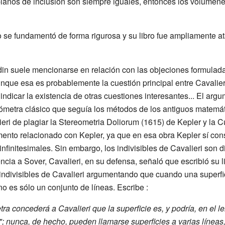
 planos de inclusión son siempre iguales, entonces los volúmene
o se fundamentó de forma rigurosa y su libro fue ampliamente at
ldin suele mencionarse en relación con las objeciones formulad
Aunque esa es probablemente la cuestión principal entre Cavalier
 indicar la existencia de otras cuestiones interesantes... El arg
metra clásico que seguía los métodos de los antiguos matemát
eri de plagiar la Stereometria Doliorum (1615) de Kepler y la Cu
ento relacionado con Kepler, ya que en esa obra Kepler sí con
nfinitesimales. Sin embargo, los indivisibles de Cavalieri son di
encia a Sover, Cavalieri, en su defensa, señaló que escribió su 
s indivisibles de Cavalieri argumentando que cuando una superfi
 no es sólo un conjunto de líneas. Escribe
:
ra concederá a Cavalieri que la superficie es, y podría, en el 
a"; nunca, de hecho, pueden llamarse superficies a varias líneas,