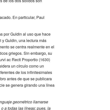
s de los dos sólidos son
acado. En particular, Paul
as por Guldin al uso que hace
i y Guldin, una lectura más
umento se centra realmente en el
icos griegos. Sin embargo, su
rvi ac Recti Proportio (1630)
sidera un círculo como un
ferentes de los infinitesimales
libro antes de que se publicara
cie se genera girando una línea
lenguaje geométrico llamarse
 o a todas las líneas; pues, la