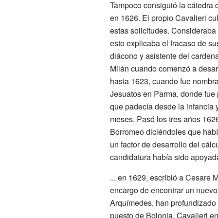
Tampoco consiguió la cátedra 
en 1626. El propio Cavalieri cu
estas solicitudes. Consideraba 
esto explicaba el fracaso de su
diácono y asistente del carden
Milán cuando comenzó a desarro
hasta 1623, cuando fue nombrad
Jesuatos en Parma, donde fue p
que padecía desde la infancia y
meses. Pasó los tres años 1626
Borromeo diciéndoles que había 
un factor de desarrollo del cál
candidatura había sido apoyada
... en 1629, escribió a Cesare 
encargo de encontrar un nuevo 
Arquímedes, han profundizado t
puesto de Bolonia, Cavalieri e