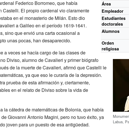
cardenal Federico Borromeo, que había
Área
Castelli. El propio cardenal vio claramente
Empleador
estaba en el monasterio de Milán. Esto dio
Estudiantes
doctorales
valieri a Galileo en el período 1619-1641.
Alumnos
as, sino que envió una carta ocasional a
cepto unas pocas, han desaparecido.
Orden
religiosa
ue a veces se hacía cargo de las clases de
ano Diviso, alumno de Cavalieri y primer biógrafo
és de la muerte de Cavalieri, afirmó que Castelli le
matemáticas, ya que eso le curaría de la depresión.
ra prueba de esta afirmación y, ciertamente,
les en el relato de Diviso sobre la vida de
 a la cátedra de matemáticas de Bolonia, que había
Monumento
 de Giovanni Antonio Magini, pero no tuvo éxito, ya
Labus,
Pa
do joven para un puesto de esa antigüedad.