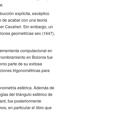
e.
ucción explícita, escéptico
go de acabar con una teoría
ser Cavalieri. Sin embargo, un
tiones geometricae sex (1647),
herramienta computacional en
 nombramiento en Bolonia fue
como parte de su exitosa
nciones trigonométricas para
igonometría esférica. Además de
glas del triángulo esférico de
rard, fue posteriormente
os, en particular el libro que