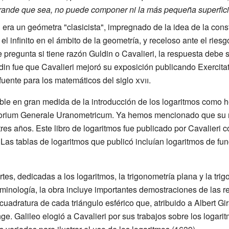
grande que sea, no puede componer ni la más pequeña superfici
ra un geómetra "clasicista", impregnado de la idea de la constr
el infinito en el ámbito de la geometría, y receloso ante el ries
e pregunta si tiene razón Guldin o Cavalieri, la respuesta debe 
ldin fue que Cavalieri mejoró su exposición publicando Exercita
l fuente para los matemáticos del
siglo
xvii
.
ble en gran medida de la introducción de los logaritmos como 
irectorium Generale Uranometricum. Ya hemos mencionado que su
tres años. Este libro de logaritmos fue publicado por Cavalieri 
. Las tablas de logaritmos que publicó incluían logaritmos de fu
artes, dedicadas a los logaritmos, la trigonometría plana y la tr
minología, la obra incluye importantes demostraciones de las re
cuadratura de cada triángulo esférico que, atribuido a Albert Gi
. Galileo elogió a Cavalieri por sus trabajos sobre los logaritm