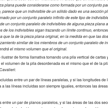
eza plana puede considerarse como formada por un conjunto paral
, parece que un indivisible de un sólido dado es una sección pl
do por un conjunto paralelo infinito de este tipo de indivisibl
e un conjunto paralelo de indivisibles de alguna pieza plana a 
 de los indivisibles sigan trazando un límite continuo, entonce
a que la de la pieza plana original, en la medida en que las do
izamiento similar de los miembros de un conjunto paralelo de in
tendrá el mismo volumen que el original.
 ilustrar de forma llamativa tomando una pila vertical de carta
; el volumen de la pila desordenada es el mismo que el de la pil
Cavalieri:
ncluidas entre un par de líneas paralelas, y si las longitudes d
la a las líneas incluidas son siempre iguales, entonces las área
s entre un par de planos paralelos, y si las áreas de las dos se