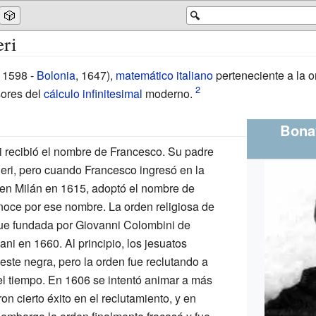
🎲
🔍
eri
, 1598 -
Bolonia
, 1647),
matemático
italiano
perteneciente a la 
sores del
cálculo infinitesimal
moderno.
Bona
i recibió el nombre de Francesco. Su padre
eri, pero cuando Francesco ingresó en la
s en Milán en 1615, adoptó el nombre de
oce por ese nombre. La orden religiosa de
 fue fundada por Giovanni Colombini de
i en 1660. Al principio, los jesuatos
este negra, pero la orden fue reclutando a
l tiempo. En 1606 se intentó animar a más
n cierto éxito en el reclutamiento, y en