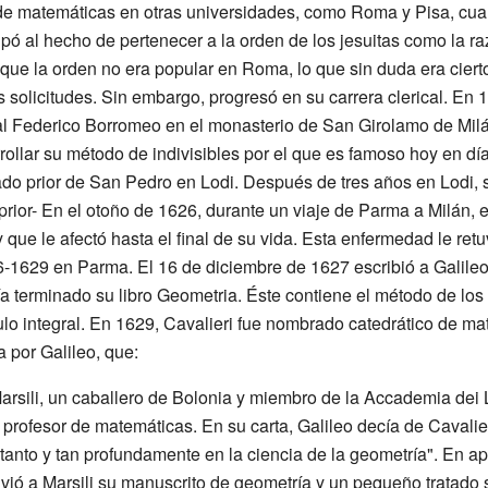
de matemáticas en otras universidades, como Roma y Pisa, cu
lpó al hecho de pertenecer a la orden de los jesuitas como la ra
que la orden no era popular en Roma, lo que sin duda era cierto
s solicitudes. Sin embargo, progresó en su carrera clerical. En 1
al Federico Borromeo en el monasterio de San Girolamo de Milá
llar su método de indivisibles por el que es famoso hoy en dí
o prior de San Pedro en Lodi. Después de tres años en Lodi, s
rior- En el otoño de 1626, durante un viaje de Parma a Milán,
 que le afectó hasta el final de su vida. Esta enfermedad le ret
-1629 en Parma. El 16 de diciembre de 1627 escribió a Galileo
terminado su libro Geometria. Éste contiene el método de los i
culo integral. En 1629, Cavalieri fue nombrado catedrático de m
 por Galileo, que:
Marsili, un caballero de Bolonia y miembro de la Accademia dei L
profesor de matemáticas. En su carta, Galileo decía de Cavalie
anto y tan profundamente en la ciencia de la geometría". En ap
nvió a Marsili su manuscrito de geometría y un pequeño tratado 