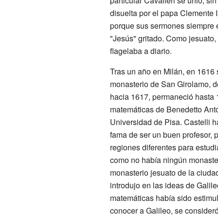
particular Cavalieri se unió, si
disuelta por el papa Clemente 
porque sus sermones siempre 
"Jesús" gritado. Como jesuato, 
flagelaba a diario.
Tras un año en Milán, en 1616 s
monasterio de San Girolamo, d
hacia 1617, permaneció hasta 1
matemáticas de Benedetto Anton
Universidad de Pisa. Castelli 
fama de ser un buen profesor, 
regiones diferentes para estudia
como no había ningún monasteri
monasterio jesuato de la ciuda
introdujo en las ideas de Galile
matemáticas había sido estimul
conocer a Galileo, se consider