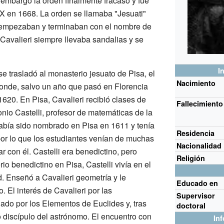
n embargo la orden finalmente fracasó y fue
IX en 1668. La orden se llamaba "Jesuati"
empezaban y terminaban con el nombre de
Cavalieri siempre llevaba sandalias y se
I
e trasladó al monasterio jesuato de Pisa, el
Nacimiento
onde, salvo un año que pasó en Florencia
620. En Pisa, Cavalieri recibió clases de
Fallecimiento
io Castelli, profesor de matemáticas de la
había sido nombrado en Pisa en 1611 y tenía
Residencia
por lo que los estudiantes venían de muchas
Nacionalidad
r con él. Castelli era benedictino, pero
Religión
o benedictino en Pisa, Castelli vivía en el
d. Enseñó a Cavalieri geometría y le
Educado en
o. El interés de Cavalieri por las
Supervisor
ado por los Elementos de Euclides y, tras
doctoral
ó discípulo del astrónomo. El encuentro con
In