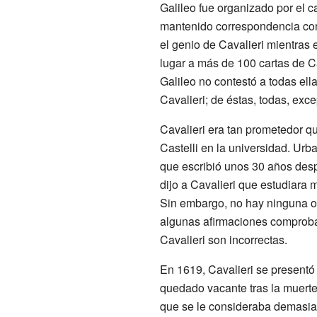
Galileo fue organizado por el 
mantenido correspondencia con 
el genio de Cavalieri mientras 
lugar a más de 100 cartas de Ca
Galileo no contestó a todas ell
Cavalieri; de éstas, todas, ex
Cavalieri era tan prometedor q
Castelli en la universidad. Urb
que escribió unos 30 años despu
dijo a Cavalieri que estudiara 
Sin embargo, no hay ninguna ot
algunas afirmaciones comprobab
Cavalieri son incorrectas.
En 1619, Cavalieri se presentó
quedado vacante tras la muerte
que se le consideraba demasia