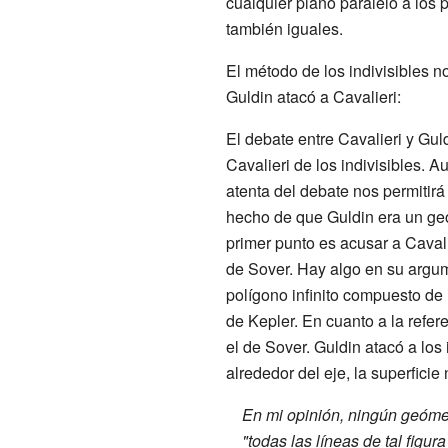
cualquier plano paralelo a los
también iguales.
El método de los indivisibles n
Guldin atacó a Cavalieri:
El debate entre Cavalieri y Gu
Cavalieri de los indivisibles. 
atenta del debate nos permitirá
hecho de que Guldin era un geó
primer punto es acusar a Cavali
de Sover. Hay algo en su argum
polígono infinito compuesto de i
de Kepler. En cuanto a la refer
el de Sover. Guldin atacó a lo
alrededor del eje, la superficie
En mi opinión, ningún geómet
"todas las líneas de tal figur