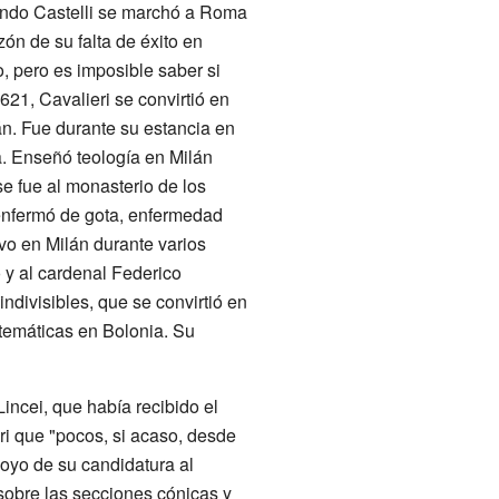
ando Castelli se marchó a Roma
zón de su falta de éxito en
, pero es imposible saber si
621, Cavalieri se convirtió en
n. Fue durante su estancia en
a. Enseñó teología en Milán
e fue al monasterio de los
 enfermó de gota, enfermedad
uvo en Milán durante varios
 y al cardenal Federico
ndivisibles, que se convirtió en
atemáticas en Bolonia. Su
incei, que había recibido el
ri que "pocos, si acaso, desde
oyo de su candidatura al
sobre las secciones cónicas y