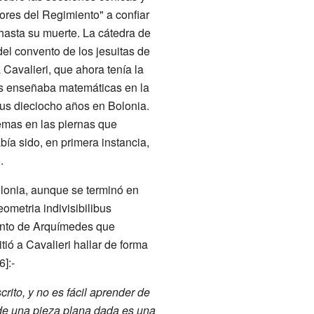
ñores del Regimiento" a confiar
hasta su muerte. La cátedra de
el convento de los jesuitas de
 Cavalieri, que ahora tenía la
as enseñaba matemáticas en la
sus dieciocho años en Bolonia.
emas en las piernas que
bía sido, en primera instancia,
.
olonia, aunque se terminó en
ometria indivisibilibus
ento de Arquímedes que
tió a Cavalieri hallar de forma
]:-
crito, y no es fácil aprender de
e de una pieza plana dada es una