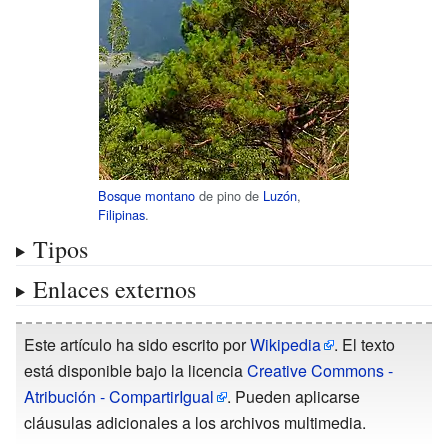
Bosque montano
de pino de
Luzón
,
Filipinas
.
Tipos
Enlaces externos
Este artículo ha sido escrito por
Wikipedia
. El texto
está disponible bajo la licencia
Creative Commons -
Atribución - CompartirIgual
. Pueden aplicarse
cláusulas adicionales a los archivos multimedia.