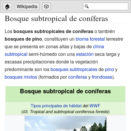
🏠
Wikipedia
🎲
🔍
Bosque subtropical de coníferas
Los
bosques subtropicales de coníferas
o también
bosques de pino
, constituyen un
bioma
forestal
terrestre
que se presenta en zonas altas y bajas de
clima
subtropical
semi-húmedo con una
estación
seca larga y
escasas precipitaciones donde la vegetación
predominante son los
bosques subtropicales
de
pino
y
bosques mixtos
(formados por
coníferas
y
frondosas
).
Bosque subtropical de coníferas
Tipos principales de hábitat
del
WWF
(
)
03. Tropical and subtropical coniferous forests