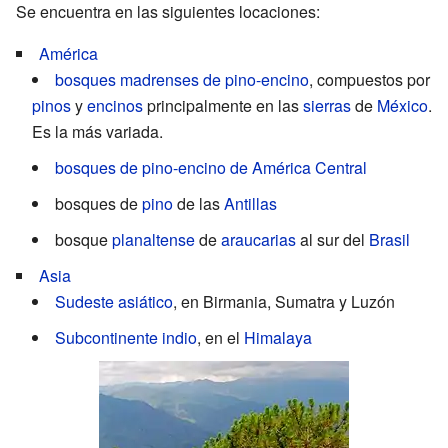
Se encuentra en las siguientes locaciones:
América
bosques madrenses de pino-encino
, compuestos por
pinos
y
encinos
principalmente en las
sierras
de
México
.
Es la más variada.
bosques de pino-encino de América Central
bosques de
pino
de las
Antillas
bosque
planaltense
de
araucarias
al sur del
Brasil
Asia
Sudeste asiático
, en Birmania, Sumatra y Luzón
Subcontinente indio
, en el
Himalaya