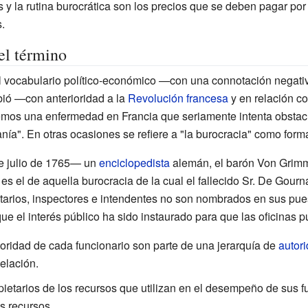
 y la rutina burocrática son los precios que se deben pagar por 
.
el término
 el vocabulario político-económico —con una connotación negat
ibió —con anterioridad a la
Revolución francesa
y en relación co
mos una enfermedad en Francia que seriamente intenta obstacul
a". En otras ocasiones se refiere a "la burocracia" como form
e julio de 1765— un
enciclopedista
alemán, el barón Von Grimm,
 es el de aquella burocracia de la cual el fallecido Sr. De Gourn
retarios, inspectores e intendentes no son nombrados en sus pue
que el interés público ha sido instaurado para que las oficinas p
oridad de cada funcionario son parte de una jerarquía de
autor
elación.
pietarios de los recursos que utilizan en el desempeño de sus f
s recursos.