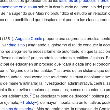
ases sociales (propietarios de los
factores de producción
:
prole
antemente en disputa
sobre la distribución del producto del pro
. Se ha sugerido que Marx no profundizó el estudio en relación c
ca de la posibilidad que desplace del poder a las clases produc
d (1851),
Auguste Comte
propone una sugerencia precisamente 
, ver
dirigismo
) asignando al gobierno el rol de conducir la acci
 -se alega- sería necesariamente autoritario, en que la acción
"leyes naturales" por los administradores científico-técnicos. 
rincipal de educar en un proceso que "dará a cada uno el conoc
como "órgano de la humanidad"" a través de un sistema que deb
s "cuadros institucionales"; tendiendo a limitar absolutamente 
o de manera rutinaria) la investigación administrativa, centraliz
al a fin de evitar relaciones personales, cursos de contenido pr
o por adelantado.
Ese desplazamiento de dirección política p
por ejemplo, «
Trotsky
»), de mayor importancia en tentativas post
italismo de estado
»). Más generalmente, la propuesta de Comt