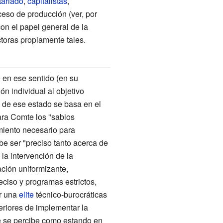
tariado
,
capitalistas
,
ceso de producción (ver, por
on el papel general de la
toras propiamente tales.
en ese sentido (en su
ón individual al objetivo
 de ese estado se basa en el
Para Comte los "sabios
imiento necesario para
e ser "preciso tanto acerca de
la intervención de la
ación uniformizante,
eciso y programas estrictos,
or una
elite
técnico-burocráticas
eriores de implementar la
e se percibe como estando en