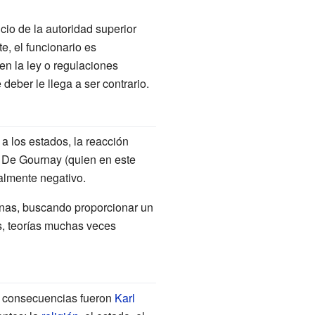
icio de la autoridad superior
e, el funcionario es
n la ley o regulaciones
eber le llega a ser contrario.
 a los estados, la reacción
a De Gournay (quien en este
almente negativo.
nas, buscando proporcionar un
os, teorías muchas veces
s consecuencias fueron
Karl