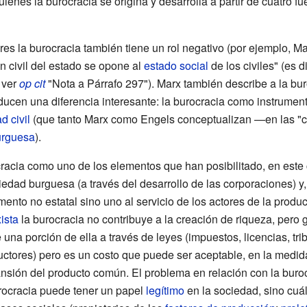
uienes la burocracia se origina y desarrolla a partir de cuatro fu
s la burocracia también tiene un rol negativo (por ejemplo, Mar
n civil del estado se opone al
estado social
de los civiles" (es di
 ver
op cit
"Nota a Párrafo 297"). Marx también describe a la bur
oducen una diferencia interesante: la burocracia como instrument
d civil
(que tanto Marx como Engels conceptualizan —en las "
urguesa
).
cracia como uno de los elementos que han posibilitado, en este
ciedad burguesa (a través del desarrollo de las corporaciones) y
ento no estatal sino uno al servicio de los actores de la produc
ista
la burocracia no contribuye a la creación de riqueza, pero 
na porción de ella a través de leyes (impuestos, licencias, trib
oductores) pero es un costo que puede ser aceptable, en la medi
pansión del producto común. El problema en relación con la buro
burocracia puede tener un papel
legítimo
en la sociedad, sino cuál