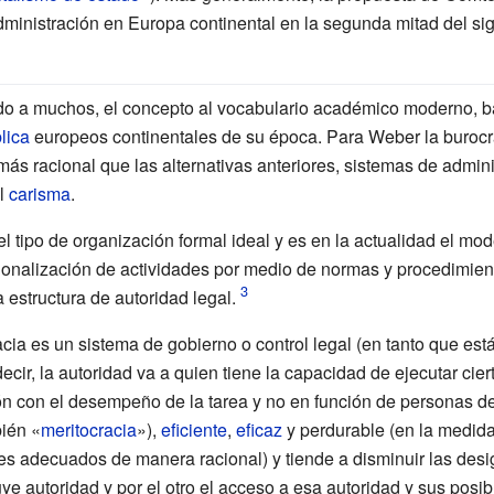
dministración en Europa continental en la segunda mitad del sig
do a muchos, el concepto al vocabulario académico moderno, b
lica
europeos continentales de su época. Para Weber la burocr
más racional que las alternativas anteriores, sistemas de admin
l
carisma
.
l tipo de organización formal ideal y es en la actualidad el m
cionalización de actividades por medio de normas y procedimien
 estructura de autoridad legal.
ia es un sistema de gobierno o control legal (en tanto que está
ecir, la autoridad va a quien tiene la capacidad de ejecutar cie
ción con el desempeño de la tarea y no en función de personas 
bién «
meritocracia
»),
eficiente
,
eficaz
y perdurable (en la medida
les adecuados de manera racional) y tiende a disminuir las desi
ye autoridad y por el otro el acceso a esa autoridad y sus posib