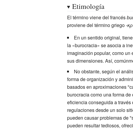
Etimología
El término viene del francés
bu
proviene del término griego
-κρ
En un sentido original, tien
la «burocracia» se asocia a ine
imaginación popular, como un 
sus dimensiones. Así, comúnme
No obstante, según el análi
forma de organización y admini
basados en aproximaciones "cari
burocracia como una forma de org
eficiencia conseguida a través d
regulaciones desde un solo siti
pueden causar problemas de "se
pueden resultar tediosos, ofrec