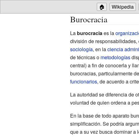
🏠
Wikipedia
Burocracia
La
burocracia
es la
organizac
división de responsabilidades, 
sociología
, en la
ciencia admini
de técnicas o
metodologías
disp
central) a fin de conocerla y l
burocracias, particularmente de
funcionarios
, de acuerdo a crit
La autoridad se diferencia de ot
voluntad de quien ordena a pesa
En la base de todo aparato bur
simplificación. Se podría argum
que a su vez busca dominar a l