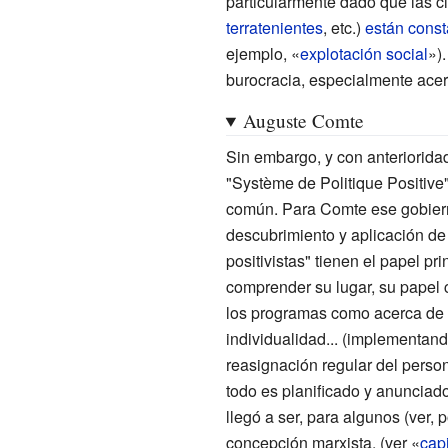
particularmente dado que las cl
terratenientes
, etc.)
están const
ejemplo, «
explotación social
»)
burocracia, especialmente acer
Auguste Comte
Sin embargo, y con anteriorida
"Système de Politique Positive"
común. Para Comte ese gobierno
descubrimiento y aplicación de 
positivistas" tienen el papel p
comprender su lugar, su papel 
los programas como acerca de lo
individualidad... (implementand
reasignación regular del person
todo es planificado y anunciad
llegó a ser, para algunos (ver, 
concepción marxista. (ver «
cap