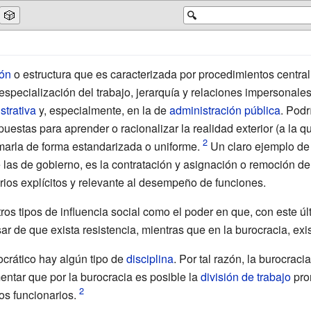
🎲
🔍
ión
o estructura que es caracterizada por procedimientos centra
especialización del trabajo, jerarquía y relaciones impersonales
strativa
y, especialmente, en la de
administración pública
. Podr
uestas para aprender o racionalizar la realidad exterior (a la q
lamarla de forma estandarizada o uniforme.
Un claro ejemplo de e
 las de gobierno, es la contratación y asignación o remoción de 
erios explícitos y relevante al desempeño de funciones.
ros tipos de influencia social como el poder en que, con este úl
r de que exista resistencia, mientras que en la burocracia, exis
ocrático hay algún tipo de
disciplina
. Por tal razón, la burocraci
entar que por la burocracia es posible la
división de trabajo
prom
os funcionarios.