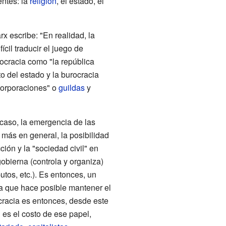
entes: la
religión
, el estado, el
x escribe: "En realidad, la
fícil traducir el juego de
ocracia como "la república
o del estado y la burocracia
corporaciones" o
guildas
y
 caso, la emergencia de las
, más en general, la posibilidad
ción y la "sociedad civil" en
gobierna (controla y organiza)
utos, etc.). Es entonces, un
da que hace posible mantener el
cracia es entonces, desde este
 es el costo de ese papel,