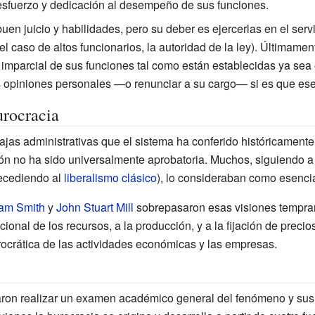
sfuerzo y dedicación al desempeño de sus funciones.
uen juicio y habilidades, pero su deber es ejercerlas en el serv
l caso de altos funcionarios, la autoridad de la ley). Últimament
mparcial de sus funciones tal como están establecidas ya sea e
s opiniones personales —o renunciar a su cargo— si es que ese d
urocracia
tajas administrativas que el sistema ha conferido históricamente
sión no ha sido universalmente aprobatoria. Muchos, siguiendo 
ecediendo al
liberalismo clásico
), lo consideraban como esenci
am Smith
y
John Stuart Mill
sobrepasaron esas visiones tempra
cional de los recursos, a la producción, y a la fijación de preci
ocrática de las actividades económicas y las empresas.
taron realizar un examen académico general del fenómeno y su