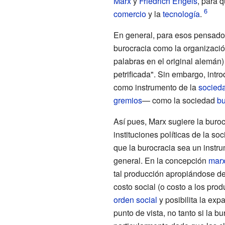
Marx
y
Friedrich Engels
, para q
comercio
y la
tecnología
.
En general, para esos pensadore
burocracia como la organizació
palabras en el original alemán)
petrificada". Sin embargo, intr
como instrumento de la
socieda
gremios
— como la sociedad
b
Así pues, Marx sugiere la buro
instituciones políticas de la so
que la burocracia sea un instrum
general. En la concepción
marx
tal producción apropiándose de u
costo social (o costo a los pr
orden social
y posibilita la ex
punto de vista, no tanto si la 