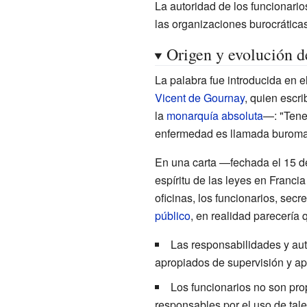
La autoridad de los funcionarios
las organizaciones burocráticas
Origen y evolución d
La palabra fue introducida en
Vicent de Gournay
, quien escr
la
monarquía absoluta
—: "Tene
enfermedad es llamada buromaní
En una carta —fechada el 15 d
espíritu de las leyes en Francia
oficinas, los funcionarios, sec
público
, en realidad parecería 
Las responsabilidades y aut
apropiados de supervisión y ap
Los funcionarios no son pro
responsables por el uso de tale