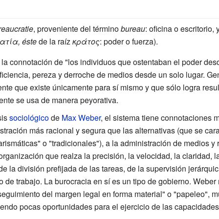
reaucratie
, proveniente del término
bureau
: oficina o escritorio,
ατία, éste
de la raíz
κράτος
: poder o fuerza).
e la connotación de "los individuos que ostentaban el poder desde
ficiencia, pereza y derroche de medios desde un solo lugar. Ge
ente que existe únicamente para sí mismo y que sólo logra res
nte se usa de manera peyorativa.
sis
sociológico
de
Max Weber
, el sistema tiene connotaciones 
stración más racional y segura que las alternativas (que se ca
smáticas" o "tradicionales"), a la administración de medios y 
anización que realza la precisión, la velocidad, la claridad, la 
e la división prefijada de las tareas, de la supervisión jerárquic
o de trabajo. La burocracia en sí es un tipo de gobierno. Weber
guimiento del margen legal en forma material" o "papeleo", m
iendo pocas oportunidades para el ejercicio de las capacidades