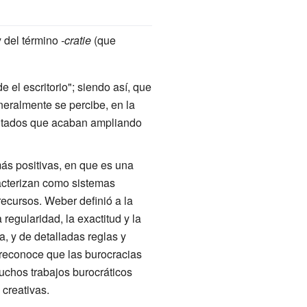
 y del término
-cratie
(que
 el escritorio"; siendo así, que
neralmente se percibe, en la
ultados que acaban ampliando
más positivas, en que es una
racterizan como sistemas
recursos. Weber definió a la
regularidad, la exactitud y la
a, y de detalladas reglas y
 reconoce que las burocracias
uchos trabajos burocráticos
 creativas.