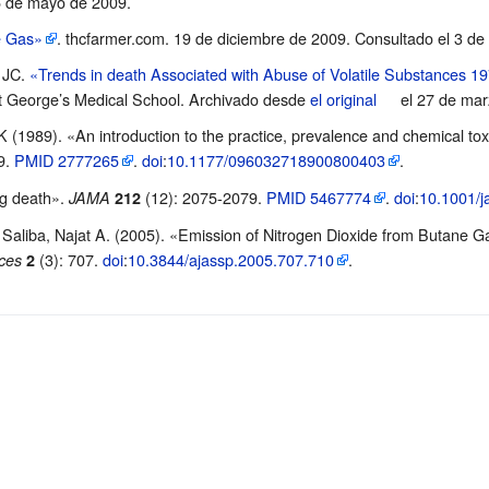
5 de mayo de 2009.
e Gas»
. thcfarmer.com. 19 de diciembre de 2009
. Consultado el 3 de
 JC.
«Trends in death Associated with Abuse of Volatile Substances 
St George’s Medical School. Archivado desde
el original
el 27 de mar
1989). «An introduction to the practice, prevalence and chemical toxi
9.
PMID
2777265
.
doi
:
10.1177/096032718900800403
.
ng death».
(12): 2075-2079.
PMID
5467774
.
doi
:
10.1001/
JAMA
212
Saliba, Najat A. (2005). «Emission of Nitrogen Dioxide from Butane 
(3): 707.
doi
:
10.3844/ajassp.2005.707.710
.
ces
2