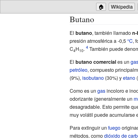
🏠
Wikipedia
Butano
El
butano
, también llamado
n-
presión atmosférica a -0,5
°C
, 
C
H
.
También puede denomin
4
10
El
butano comercial
es un
gas
petróleo
, compuesto principal
(9%),
isobutano
(30%) y
etano
(
Como es un
gas
incoloro e ino
odorizante (generalmente un
m
desagradable. Esto permite que
muy volátil puede acumularse e
Para extinguir un
fuego
origina
métodos, como
dióxido de car