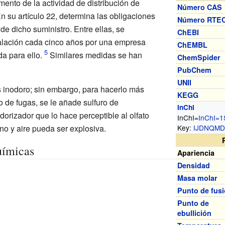
ento de la actividad de distribución de
Número CAS
n su artículo 22, determina las obligaciones
Número RTE
 de dicho suministro. Entre ellas, se
ChEBI
stalación cada cinco años por una empresa
ChEMBL
da para ello.
Similares medidas se han
ChemSpider
PubChem
UNII
s inodoro; sin embargo, para hacerlo más
KEGG
so de fugas, se le añade
sulfuro de
InChI
rizador que lo hace perceptible al olfato
InChI=
InChI
=
1
no y aire pueda ser explosiva.
Key:
IJDNQMD
uímicas
Apariencia
Densidad
Masa molar
Punto de fus
Punto de
ebullición