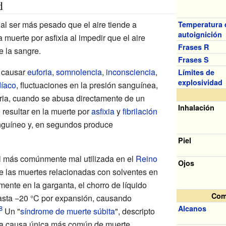
d
al ser más pesado que el aire tiende a
Temperatura 
autoignición
 muerte por asfixia al impedir que el aire
Frases R
e la sangre.
Frases S
 causar
euforia
,
somnolencia
,
inconsciencia
,
Límites de
explosividad
díaco
, fluctuaciones en la presión sanguínea,
ria, cuando se abusa directamente de un
Inhalación
 resultar en la muerte por
asfixia
y
fibrilación
sanguíneo y, en segundos produce
Piel
til más comúnmente mal utilizada en el
Reino
Ojos
e las muertes relacionadas con solventes en
mente en la garganta, el chorro de líquido
Com
asta −20
°C por expansión, causando
Alcanos
Un "
síndrome de muerte súbita
", descripto
la causa única más común de muerte