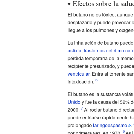
Efectos sobre la salu
El butano no es tóxico, aunque 
desplazarlo y puede provocar la
llegue a los pulmones y oxigen
La inhalación de butano puede
asfixia
,
trastornos del ritmo car
pérdida temporaria de la memo
recipiente presurizado, y puede
ventricular
. Entra al torrente 
intoxicación.
El butano es la sustancia volá
Unido
y fue la causa del 52% d
2000.
Al rociar butano directa
puede enfriarse rápidamente h
prolongado
laringoespasmo
.
por primera vez, en 1970,
es 