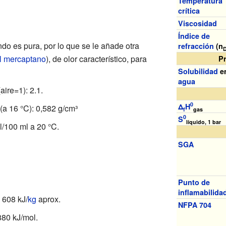
Temperatura
crítica
Viscosidad
Índice de
do es pura, por lo que se le añade otra
refracción
(n
l mercaptano
), de olor característico, para
P
Solubilidad
e
agua
aire=1): 2.1.
0
Δ
H
(a 16
°C): 0,582 g/cm³
f
gas
0
S
líquido, 1 bar
l/100 ml a 20
°C.
SGA
Punto de
inflamabilida
9 608 kJ/
kg
aprox.
NFPA 704
880 kJ/mol.