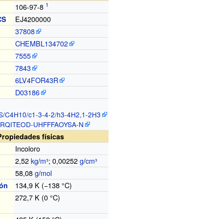
106-97-8
EJ4200000
CS
37808
CHEMBL134702
7555
7843
6LV4FOR43R
D03186
S/C4H10/c1-3-4-2/h3-4H2,1-2H3
RQITEOD-UHFFFAOYSA-N
Propiedades físicas
Incoloro
2,52
kg
/
m³
; 0,00252
g
/
cm³
58,08
g
/
mol
134,9
K (−138
°C)
ión
272,7
K (0
°C)