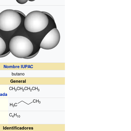
Nombre IUPAC
butano
General
CH
CH
CH
CH
3
2
2
3
lada
C
H
4
10
Identificadores