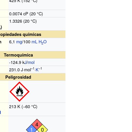
425
K (152
°C)
0.0074 cP (20
°C)
1.3326 (20
°C)
)
D
ropiedades químicas
6,1
mg
/100
mL
H
O
n
2
Termoquímica
-124.9 k
J
/
mol
–1
–1
231.0 J·mol
·
K
Peligrosidad
213
K (−60
°C)
d
4
1
0