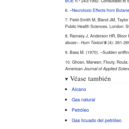
BOE
n.º 243/1992. Consultado el 
«Neurotoxic Effects from Butan
Field-Smith M, Bland JM, Taylor
Public Health Sciences. London: 
Ramsey J, Anderson HR, Bloor K (
abuse».
(4): 261-26
Hum Toxicol
8
Bass M. (1970). «Sudden sniffi
Ghosn, Marwan; Flouty, Roula; 
American Journal of Applied Scien
Véase también
Alcano
Gas natural
Petróleo
Gas licuado del petróleo