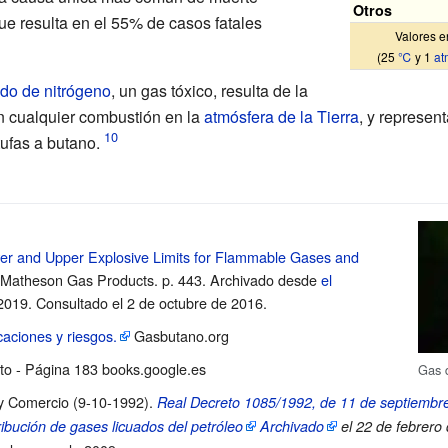
Otros
ue resulta en el 55% de casos fatales
Valores e
(25
℃
y 1
at
ido de nitrógeno
, un gas tóxico, resulta de la
n cualquier combustión en la
atmósfera de la Tierra
, y represen
ufas a butano.
er and Upper Explosive Limits for Flammable Gases and
 Matheson Gas Products. p.
443. Archivado desde
el
 2019
. Consultado el 2 de octubre de 2016
.
caciones y riesgos.
Gasbutano.org
ato - Página 183 books.google.es
Gas 
o y Comercio (9-10-1992).
Real Decreto 1085/1992, de 11 de septiembre
ribución de gases licuados del petróleo
Archivado
el 22 de febrero