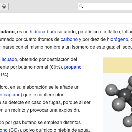
🎲
🔍
butano
, es un
hidrocarburo
saturado, parafínico o alifático, inf
formado por cuatro átomos de
carbono
y por diez de
hidrógeno
,
arse con el mismo nombre a un isómero de este gas: el isob
 licuado
, obtenido por destilación del
mente por butano normal (60%),
propano
1%).
doro, en su elaboración se le añade un
ercaptano
) que le confiere olor
 se detecte en caso de fugas, porque al ser
n un recinto y provocar una explosión.
do por gas butano se emplean distintos
bono
(CO
), polvo químico o niebla de agua.
2