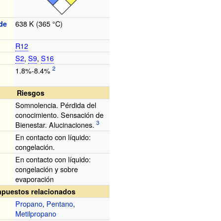
638
K (365
°C)
de
R12
S2
,
S9
,
S16
1.8%-8.4%
Riesgos
Somnolencia. Pérdida del
conocimiento. Sensación de
Bienestar. Alucinaciones.
En contacto con líquido:
congelación.
En contacto con líquido:
congelación y sobre
evaporación
puestos relacionados
Propano
,
Pentano
,
Metilpropano