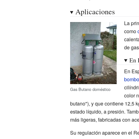
Aplicaciones
La pri
como
calent
de gas 
En 
En Esp
bombon
cilínd
Gas Butano doméstico
color 
butano"), y que contiene 12,5 
estado líquido, a presión. Ta
más ligeras, fabricadas con ace
Su regulación aparece en el R