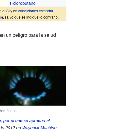
1-clorobutano
n el
SI
y en
condiciones estándar
m
), salvo que se indique lo contrario.
tan un peligro para la salud
doméstico.
, por el que se aprueba el
.
 de 2012 en
Wayback Machine
.