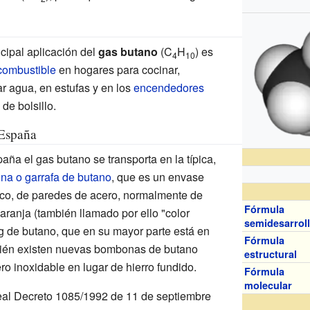
ncipal aplicación del
gas butano
(C
H
) es
4
10
combustible
en hogares para cocinar,
ar agua, en estufas y en los
encendedores
de bolsillo.
España
aña el gas butano se transporta en la típica,
a o garrafa de butano
, que es un envase
rico, de paredes de acero, normalmente de
Fórmula
naranja (también llamado por ello "color
semidesarrol
kg de butano, que en su mayor parte está en
Fórmula
mbién existen nuevas bombonas de butano
estructural
ro inoxidable en lugar de hierro fundido.
Fórmula
molecular
eal Decreto 1085/1992 de 11 de septiembre