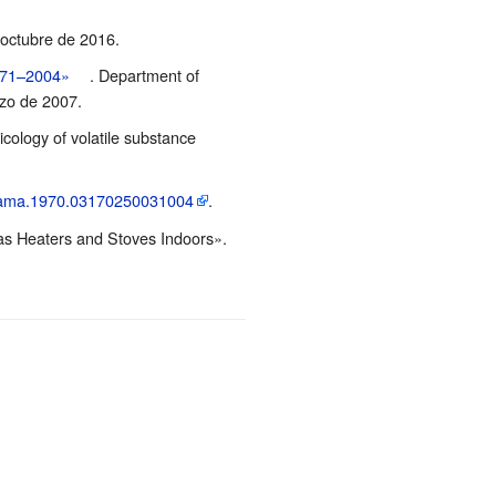
 octubre de 2016
.
1971–2004»
. Department of
zo de 2007.
cology of volatile substance
jama.1970.03170250031004
.
Gas Heaters and Stoves Indoors».