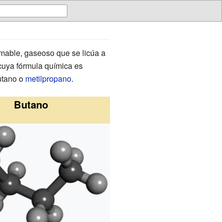
lamable, gaseoso que se licúa a
 cuya fórmula química es
utano o
metilpropano
.
Butano