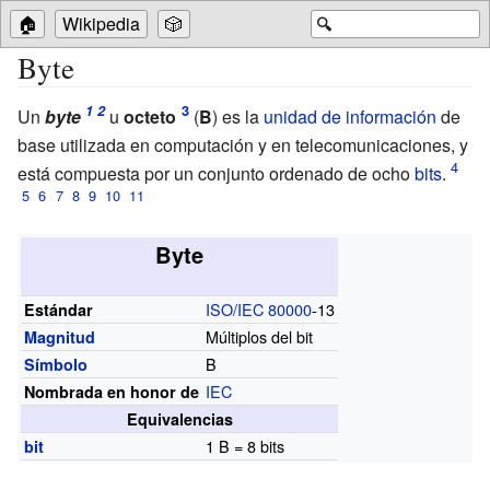
🏠
Wikipedia
🎲
🔍
Byte
Un
byte
u
octeto
(
B
) es la
unidad de información
de
base utilizada en computación y en telecomunicaciones, y
está compuesta por un conjunto ordenado de ocho
bits
.
Byte
ISO/IEC 80000
-13
Estándar
Múltiplos del bit
Magnitud
B
Símbolo
IEC
Nombrada en honor de
Equivalencias
1 B = 8 bits
bit