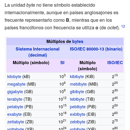
La unidad
byte
no tiene símbolo establecido
internacionalmente, aunque en países anglosajones es
frecuente representarlo como
B
, mientras que en los
países francófonos con frecuencia se utiliza
o
(de
octet
).
Múltiplos de
bytes
Sistema Internacional
ISO/IEC 80000-13 (binario)
(decimal)
Múltiplo (símbolo)
SI
Múltiplo
ISO/IEC
(símbolo)
3
10
kilobyte
(kB)
10
kibibyte
(KiB)
2
6
20
megabyte
(MB)
10
mebibyte
(MiB)
2
9
30
gigabyte
(GB)
10
gibibyte
(GiB)
2
12
40
terabyte
(TB)
10
tebibyte
(TiB)
2
15
50
petabyte
(PB)
10
pebibyte
(PiB)
2
18
60
exabyte
(EB)
10
exbibyte
(EiB)
2
21
70
zettabyte
(ZB)
10
zebibyte
(ZiB)
2
24
80
yottabyte
(YB)
10
yobibyte
(YiB)
2