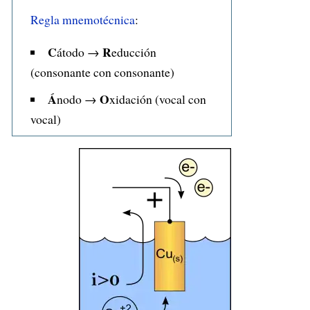
Regla mnemotécnica
:
C
R
átodo →
educción
(consonante con consonante)
Á
O
nodo →
xidación (vocal con
vocal)