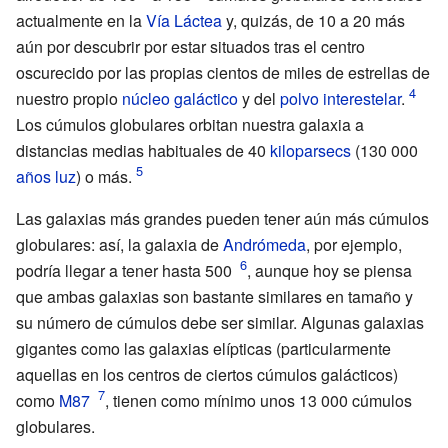
actualmente en la
Vía Láctea
y, quizás, de 10 a 20 más
aún por descubrir por estar situados tras el centro
oscurecido por las propias cientos de miles de estrellas de
nuestro propio
núcleo galáctico
y del
polvo interestelar
.
Los cúmulos globulares orbitan nuestra galaxia a
distancias medias habituales de 40
kiloparsecs
(130 000
años luz
) o más.
Las galaxias más grandes pueden tener aún más cúmulos
globulares: así, la galaxia de
Andrómeda
, por ejemplo,
podría llegar a tener hasta 500
, aunque hoy se piensa
que ambas galaxias son bastante similares en tamaño y
su número de cúmulos debe ser similar. Algunas galaxias
gigantes como las galaxias elípticas (particularmente
aquellas en los centros de ciertos cúmulos galácticos)
como
M87
, tienen como mínimo unos 13
000 cúmulos
globulares.