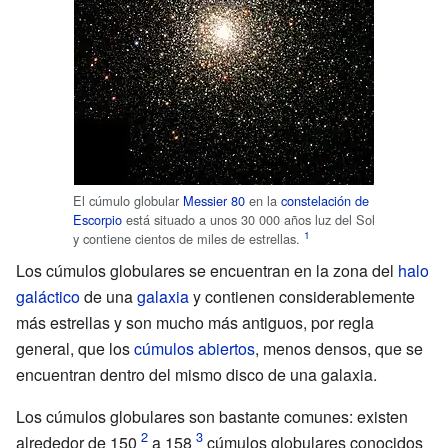
El cúmulo globular
Messier 80
en la
constelación de
Escorpio
está situado a unos 30 000 años luz del Sol
y contiene cientos de miles de estrellas.
Los cúmulos globulares se encuentran en la zona del
halo
galáctico
de una
galaxia
y contienen considerablemente
más estrellas y son mucho más antiguos, por regla
general, que los
cúmulos abiertos
, menos densos, que se
encuentran dentro del mismo disco de una galaxia.
Los cúmulos globulares son bastante comunes: existen
alrededor de 150
a 158
cúmulos globulares conocidos