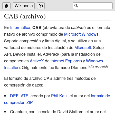
🏠
Wikipedia
🎲
🔍
CAB (archivo)
En
informática
,
CAB
(abreviatura de
cabinet
) es el formato
nativo de
archivo comprimido
de
Microsoft Windows
.
Soporta compresión y firma digital, y se utiliza en una
variedad de motores de instalación de
Microsoft
:
Setup
API
,
Device Installer
,
AdvPack
(para la instalación de
componentes
ActiveX
de
Internet Explorer
) y
Windows
[
cita
requerida
]
Installer
). Originalmente fue llamado Diamond.
El formato de archivo CAB admite tres métodos de
compresión de datos:
DEFLATE
, creado por
Phil Katz
, el autor del
formato de
compresión ZIP
.
Quantum
, con licencia de David Stafford, el autor del