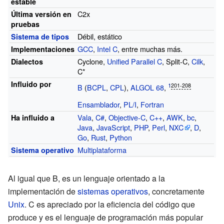
estable
C2x
Última versión en
pruebas
Débil, estático
Sistema de tipos
GCC
,
Intel C
, entre muchas más.
Implementaciones
Cyclone
,
Unified Parallel C
, Split-C,
Cilk
,
Dialectos
C*
Influido por
:
201-208
B
(
BCPL
,
CPL
),
ALGOL 68
,
Ensamblador
,
PL/I
,
Fortran
Vala
,
C#
,
Objective-C
,
C++
,
AWK
,
bc
,
Ha influido a
Java
,
JavaScript
,
PHP
,
Perl
,
NXC
,
D
,
Go
,
Rust
,
Python
Multiplataforma
Sistema operativo
Al igual que B, es un lenguaje orientado a la
implementación de
sistemas operativos
, concretamente
Unix
. C es apreciado por la eficiencia del código que
produce y es el lenguaje de programación más popular