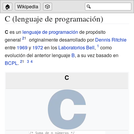
🏠
Wikipedia
🎲
🔍
C (lenguaje de programación)
C
es un
lenguaje de programación
de propósito
:
1
general
originalmente desarrollado por
Dennis Ritchie
entre
1969
y
1972
en los
Laboratorios Bell
,
como
evolución del anterior lenguaje
B
, a su vez basado en
:
1
BCPL
.
C