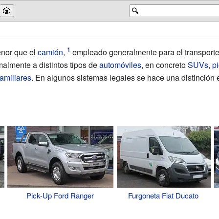
🎲
🔍
nor que el
camión
,
empleado generalmente para el transporte
malmente a distintos tipos de
automóviles
, en concreto
SUVs
,
p
familiares
. En algunos sistemas legales se hace una distinción 
Pick-Up
Ford Ranger
Furgoneta
Fiat Ducato