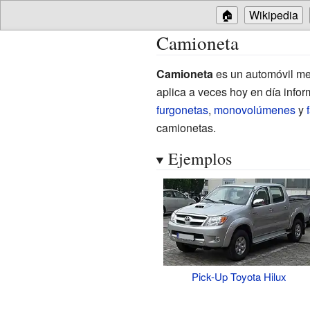
🏠
Wikipedia
Camioneta
Camioneta
es un automóvil me
aplica a veces hoy en día infor
furgonetas
,
monovolúmenes
y
camionetas.
Ejemplos
Pick-Up
Toyota Hilux