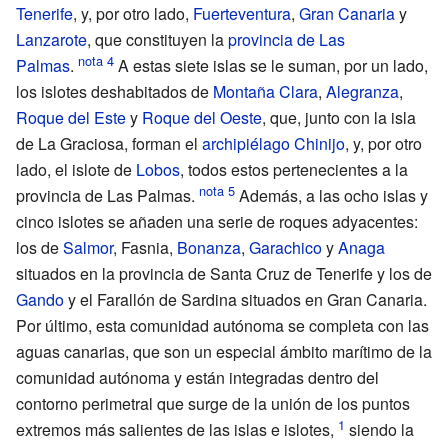
Tenerife
, y, por otro lado,
Fuerteventura
,
Gran Canaria
y
Lanzarote
, que constituyen la
provincia de Las
Palmas
.
A estas siete islas se le suman, por un lado,
los islotes deshabitados de
Montaña Clara
,
Alegranza
,
Roque del Este
y
Roque del Oeste
, que, junto con la isla
de La Graciosa, forman el
archipiélago Chinijo
, y, por otro
lado, el islote de
Lobos
, todos estos pertenecientes a la
provincia de Las Palmas.
Además, a las ocho islas y
cinco islotes se añaden una serie de roques adyacentes:
los de
Salmor
, Fasnia,
Bonanza
,
Garachico
y
Anaga
situados en la provincia de Santa Cruz de Tenerife y los de
Gando
y el Farallón de Sardina situados en Gran Canaria.
Por último, esta comunidad autónoma se completa con las
aguas canarias, que son un especial ámbito marítimo de la
comunidad autónoma y están integradas dentro del
contorno perimetral que surge de la unión de los puntos
extremos más salientes de las islas e islotes,
siendo la