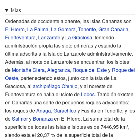
Islas
Ordenadas de occidente a oriente, las islas Canarias son
El Hierro
,
La Palma
,
La Gomera
,
Tenerife
,
Gran Canaria
,
Fuerteventura
,
Lanzarote
y
La Graciosa
, teniendo
administración propia las siete primeras y estando la
última adscrita a la isla de Lanzarote administrativamente.
Además, al norte de Lanzarote se encuentran los islotes
de
Montaña Clara
,
Alegranza
,
Roque del Este
y
Roque del
Oeste
, perteneciendo estos, junto con la isla de La
Graciosa, al
archipiélago Chinijo
, y al noreste de
Fuerteventura se halla el islote de
Lobos
. También existen
en Canarias una serie de pequeños roques adyacentes:
los roques de
Anaga
,
Garachico
y Fasnia en Tenerife, y los
de
Salmor
y
Bonanza
en El Hierro. La suma total de la
superficie de todas las islas e islotes es de 7446,95
km²,
siendo esta el 20,37
% de la superficie total de la