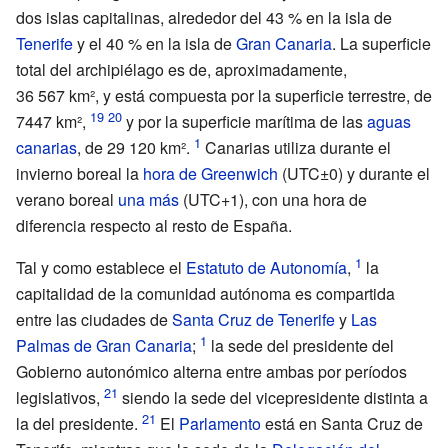
dos islas capitalinas, alrededor del 43
% en la isla de
Tenerife
y el 40
% en la isla de
Gran Canaria
. La superficie
total del archipiélago es de, aproximadamente,
36
567
km², y está compuesta por la superficie terrestre, de
7447
km²,
y por la superficie marítima de las
aguas
canarias
, de 29
120
km².
Canarias utiliza durante el
invierno boreal la
hora de Greenwich
(UTC±0) y durante el
verano boreal
una más
(UTC+1), con una hora de
diferencia respecto al resto de España.
Tal y como establece el
Estatuto de Autonomía
,
la
capitalidad de la comunidad autónoma es compartida
entre las ciudades de
Santa Cruz de Tenerife
y
Las
Palmas de Gran Canaria
;
la sede del presidente del
Gobierno autonómico alterna entre ambas por períodos
legislativos,
siendo la sede del vicepresidente distinta a
la del presidente.
El
Parlamento
está en Santa Cruz de