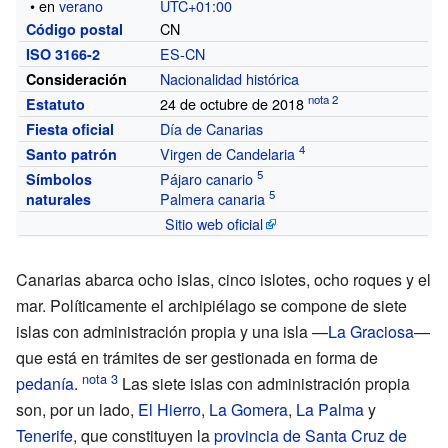
• en
verano
UTC+01:00
CN
Código postal
ES-CN
ISO 3166-2
Nacionalidad histórica
Consideración
24 de octubre de 2018
Estatuto
Día de Canarias
Fiesta oficial
Virgen de Candelaria
Santo patrón
Pájaro canario
Símbolos
Palmera canaria
naturales
Sitio web oficial
Canarias abarca ocho islas, cinco islotes, ocho roques y el
mar. Políticamente el archipiélago se compone de siete
islas con administración propia y una isla —
La Graciosa
—
que está en trámites de ser gestionada en forma de
pedanía
.
Las siete islas con administración propia
son, por un lado,
El Hierro
,
La Gomera
,
La Palma
y
Tenerife
, que constituyen la
provincia de Santa Cruz de