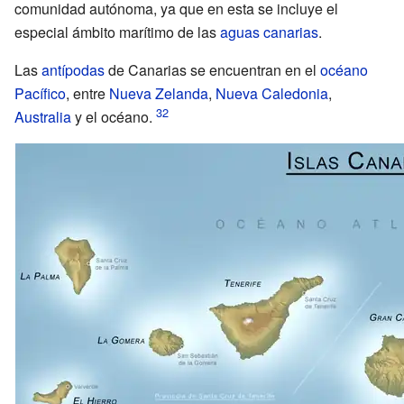
comunidad autónoma, ya que en esta se incluye el
especial ámbito marítimo de las
aguas canarias
.
Las
antípodas
de Canarias se encuentran en el
océano
Pacífico
, entre
Nueva Zelanda
,
Nueva Caledonia
,
Australia
y el océano.