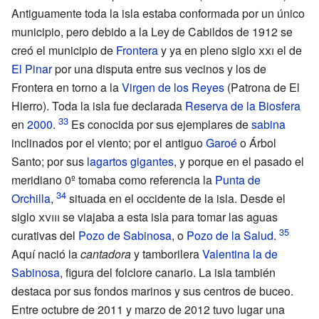
Antiguamente toda la isla estaba conformada por un único
municipio, pero debido a la Ley de Cabildos de 1912 se
creó el municipio de
Frontera
y ya en pleno
siglo
xxi
el de
El Pinar
por una disputa entre sus vecinos y los de
Frontera en torno a la
Virgen de los Reyes
(Patrona de El
Hierro). Toda la isla fue declarada
Reserva de la Biosfera
en
2000
.
Es conocida por sus ejemplares de
sabina
inclinados por el viento; por el antiguo
Garoé
o Árbol
Santo; por sus
lagartos gigantes
, y porque en el pasado el
meridiano 0º tomaba como referencia la
Punta de
Orchilla
,
situada en el occidente de la isla. Desde el
siglo
xviii
se viajaba a esta isla para tomar las aguas
curativas del
Pozo de Sabinosa
, o
Pozo de la Salud
.
Aquí nació la
cantadora
y tamborilera
Valentina la de
Sabinosa
, figura del folclore canario. La isla también
destaca por sus fondos marinos y sus centros de buceo.
Entre octubre de 2011 y marzo de 2012 tuvo lugar una