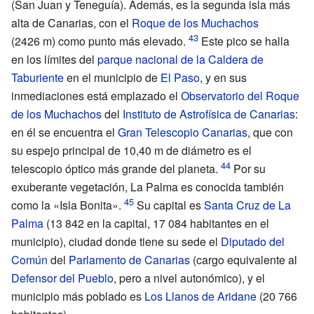
(San Juan y Teneguía). Además, es la segunda isla más
alta de Canarias, con el
Roque de los Muchachos
(2426
m) como punto más elevado.
Este pico se halla
en los límites del
parque nacional de la Caldera de
Taburiente
en el municipio de
El Paso
, y en sus
inmediaciones está emplazado el
Observatorio del Roque
de los Muchachos
del
Instituto de Astrofísica de Canarias
:
en él se encuentra el
Gran Telescopio Canarias
, que con
su espejo principal de 10,40
m de diámetro es el
telescopio óptico más grande del planeta.
Por su
exuberante vegetación, La Palma es conocida también
como la «Isla Bonita».
Su capital es
Santa Cruz de La
Palma
(13
842 en la capital, 17
084 habitantes en el
municipio), ciudad donde tiene su sede el
Diputado del
Común
del
Parlamento de Canarias
(cargo equivalente al
Defensor del Pueblo
, pero a nivel autonómico), y el
municipio más poblado es
Los Llanos de Aridane
(20
766