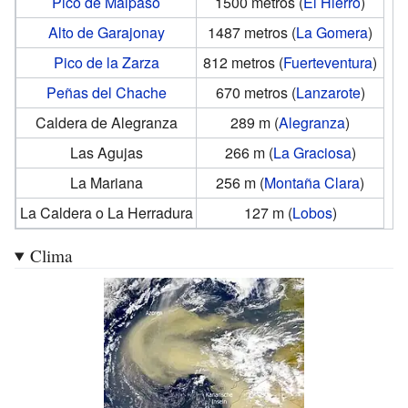
Pico de Malpaso
1500 metros (
El Hierro
)
Alto de Garajonay
1487 metros (
La Gomera
)
Pico de la Zarza
812 metros (
Fuerteventura
)
Peñas del Chache
670 metros (
Lanzarote
)
Caldera de Alegranza
289
m (
Alegranza
)
Las Agujas
266
m (
La Graciosa
)
La Mariana
256
m (
Montaña Clara
)
La Caldera o La Herradura
127
m (
Lobos
)
Clima