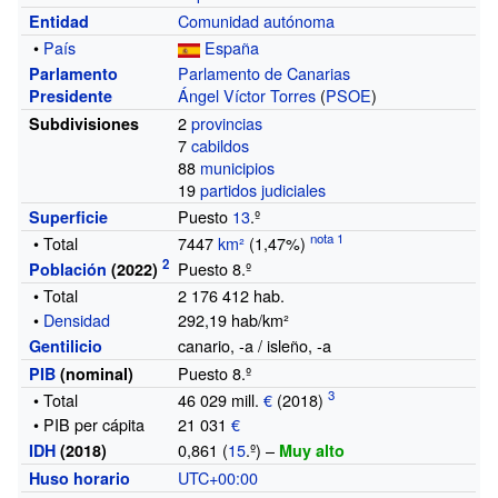
Comunidad autónoma
Entidad
•
País
España
Parlamento de Canarias
Parlamento
Ángel Víctor Torres
(
PSOE
)
Presidente
2
provincias
Subdivisiones
7
cabildos
88
municipios
19
partidos judiciales
Puesto
13
.º
Superficie
• Total
7447
km²
(1,47%)
Puesto 8.º
Población
(2022)
• Total
2 176 412
hab.
•
Densidad
292,19 hab/km²
canario, -a / isleño, -a
Gentilicio
Puesto 8.º
PIB
(nominal)
• Total
46
029 mill.
€
(2018)
• PIB per cápita
21
031
€
0,861
(
15
.º)
–
IDH
(2018)
Muy alto
UTC+00:00
Huso horario