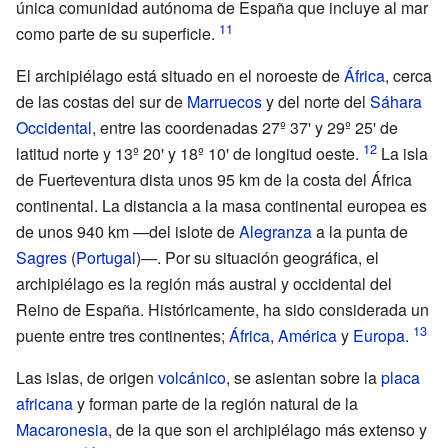
única comunidad autónoma de España que incluye al mar
como parte de su superficie.
El archipiélago está situado en el noroeste de
África
, cerca
de las costas del sur de
Marruecos
y del norte del
Sáhara
Occidental
, entre las coordenadas 27º
37' y 29º
25' de
latitud norte y 13º
20' y 18º
10' de longitud oeste.
La isla
de Fuerteventura dista unos 95
km de la costa del África
continental. La distancia a la masa continental europea es
de unos 940
km —del islote de
Alegranza
a la punta de
Sagres
(
Portugal
)—. Por su situación geográfica, el
archipiélago es la región más austral y occidental del
Reino de España. Históricamente, ha sido considerada un
puente entre tres continentes;
África
,
América
y
Europa
.
Las islas, de origen
volcánico
, se asientan sobre la
placa
africana
y forman parte de la región natural de la
Macaronesia
, de la que son el archipiélago más extenso y