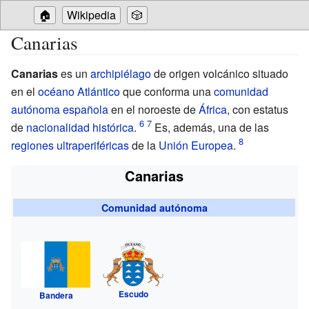
🏠
Wikipedia
🎲
Canarias
Canarias
es un
archipiélago
de origen volcánico situado
en el
océano Atlántico
que conforma una
comunidad
autónoma
española
en el noroeste de
África
, con estatus
de
nacionalidad histórica
.
Es, además, una de las
regiones ultraperiféricas
de la
Unión Europea
.
Canarias
Comunidad autónoma
Escudo
Bandera