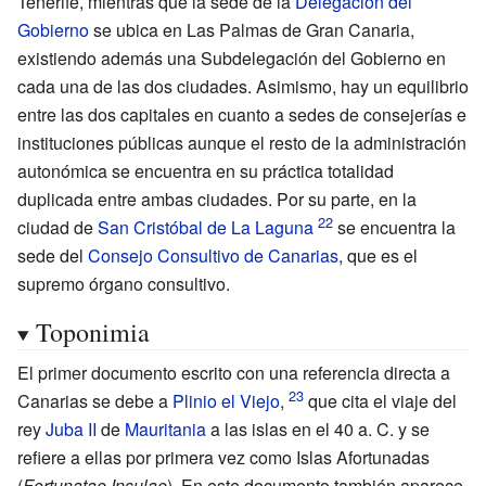
Tenerife, mientras que la sede de la
Delegación del
Gobierno
se ubica en Las Palmas de Gran Canaria,
existiendo además una Subdelegación del Gobierno en
cada una de las dos ciudades. Asimismo, hay un equilibrio
entre las dos capitales en cuanto a sedes de consejerías e
instituciones públicas aunque el resto de la administración
autonómica se encuentra en su práctica totalidad
duplicada entre ambas ciudades. Por su parte, en la
ciudad de
San Cristóbal de La Laguna
se encuentra la
sede del
Consejo Consultivo de Canarias
, que es el
supremo órgano consultivo.
Toponimia
El primer documento escrito con una referencia directa a
Canarias se debe a
Plinio el Viejo
,
que cita el viaje del
rey
Juba II
de
Mauritania
a las islas en el 40
a.
C. y se
refiere a ellas por primera vez como Islas Afortunadas
(
Fortunatae Insulae
). En este documento también aparece