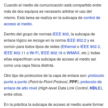
Cuando el medio de comunicación está compartido entre
más de dos equipos es necesario arbitrar el uso del
mismo. Esta tarea se realiza en la subcapa de
control de
acceso al medio
.
Dentro del grupo de normas
IEEE 802
, la subcapa de
enlace lógico se recoge en la norma
IEEE 802.2
y es
común para todos tipos de redes (
Ethernet
o
IEEE 802.3
,
IEEE 802.11
o
Wi-Fi
,
IEEE 802.16
o
WiMAX
, etc.); todas
ellas especifican una subcapa de acceso al medio así
como una capa física distinta.
Otro tipo de protocolos de la capa de enlace son:
protocolo
punto a punto
(
Point-to-Point Protocol
,
PPP
);
protocolo de
enlace de alto nivel
(
High-level Data Link Control
,
HDLC
),
entre otros.
En la práctica la subcapa de acceso al medio suele formar