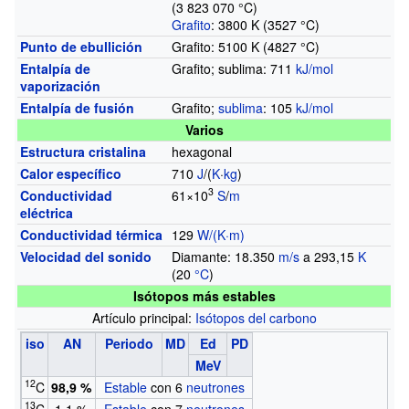
(3 823 070
°C)
Grafito
: 3800
K (3527
°C)
Punto de ebullición
Grafito: 5100
K (4827
°C)
Entalpía de
Grafito; sublima: 711
kJ/mol
vaporización
Entalpía de fusión
Grafito;
sublima
: 105
kJ/mol
Varios
Estructura cristalina
hexagonal
Calor específico
710
J
/(
K
·
kg
)
3
Conductividad
61×10
S
/
m
eléctrica
Conductividad térmica
129
W/(K·m)
Velocidad del sonido
Diamante: 18.350
m/s
a 293,15
K
(20
°C
)
Isótopos más estables
Artículo principal:
Isótopos del carbono
iso
AN
Periodo
MD
Ed
PD
MeV
12
C
98,9
%
Estable
con 6
neutrones
13
C
1,1
%
Estable
con 7
neutrones