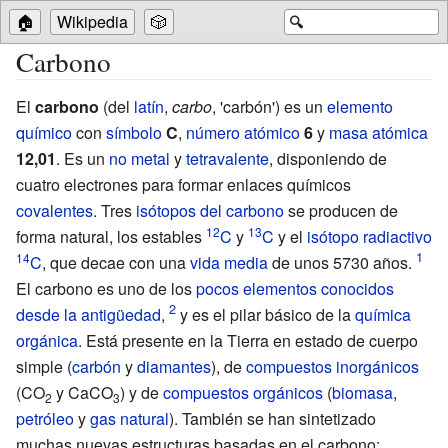
🏠
Wikipedia
🎲
🔍
Carbono
El
carbono
(del
latín
,
carbo
, 'carbón') es un
elemento
químico
con
símbolo
C
,
número atómico
6
y
masa atómica
12,01
. Es un
no metal
y
tetravalente
, disponiendo de
cuatro electrones para formar enlaces químicos
covalentes
. Tres
isótopos del carbono
se producen de
12
13
forma natural, los estables
C
y
C
y el
isótopo radiactivo
14
C
, que decae con una
vida media
de unos 5730 años.
El carbono es uno de los
pocos elementos conocidos
desde la antigüedad
,
y es el pilar básico de la
química
orgánica
. Está presente en la Tierra en estado de cuerpo
simple (
carbón
y
diamantes
), de
compuestos inorgánicos
(
CO
y CaCO
) y de
compuestos orgánicos
(
biomasa
,
2
3
petróleo
y
gas natural
). También se han sintetizado
muchas nuevas estructuras basadas en el carbono: