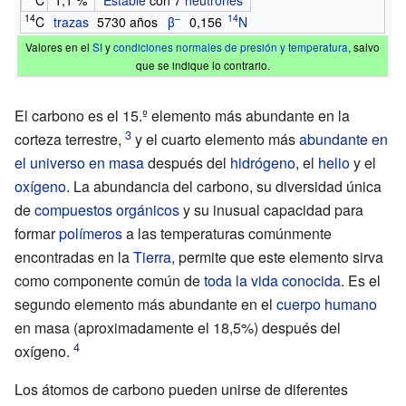
14
–
14
C
trazas
5730 años
β
0,156
N
Valores en el
SI
y
condiciones normales de presión y temperatura
, salvo
que se indique lo contrario.
El carbono es el 15.º elemento más abundante en la
corteza terrestre,
y el cuarto elemento más
abundante en
el universo en masa
después del
hidrógeno
, el
helio
y el
oxígeno
. La abundancia del carbono, su diversidad única
de
compuestos orgánicos
y su inusual capacidad para
formar
polímeros
a las temperaturas comúnmente
encontradas en la
Tierra
, permite que este elemento sirva
como componente común de
toda la vida conocida
. Es el
segundo elemento más abundante en el
cuerpo humano
en masa (aproximadamente el 18,5%) después del
oxígeno.
Los átomos de carbono pueden unirse de diferentes