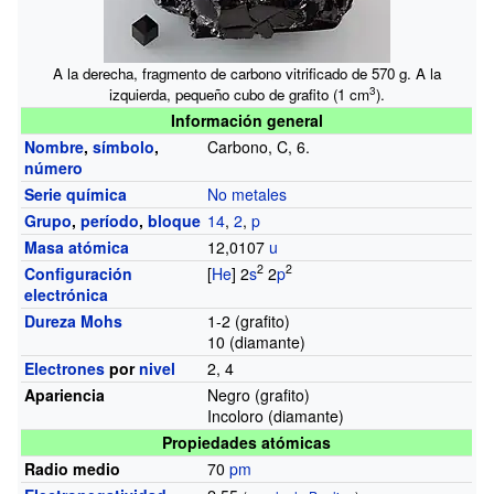
A la derecha, fragmento de carbono vitrificado de 570 g. A la
3
izquierda, pequeño cubo de grafito (1 cm
).
Información general
Nombre
,
símbolo
,
Carbono, C, 6.
número
Serie química
No metales
Grupo
,
período
,
bloque
14
,
2
,
p
Masa atómica
12,0107
u
2
2
Configuración
[
He
] 2
s
2
p
electrónica
Dureza Mohs
1-2 (grafito)
10 (diamante)
Electrones
por
nivel
2, 4
Apariencia
Negro (grafito)
Incoloro (diamante)
Propiedades atómicas
Radio medio
70
pm