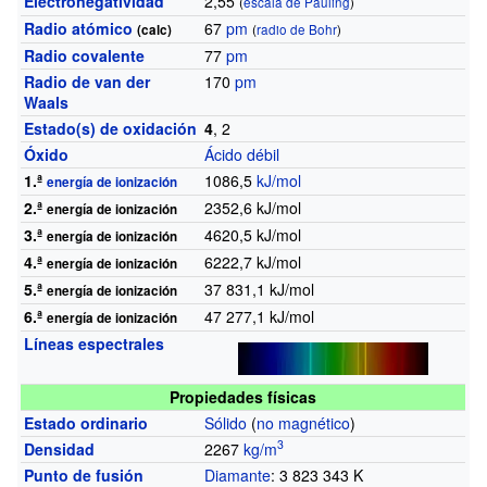
Electronegatividad
2,55
(
escala de Pauling
)
Radio atómico
67
pm
(calc)
(
radio de Bohr
)
Radio covalente
77
pm
Radio de van der
170
pm
Waals
Estado(s) de oxidación
4
, 2
Óxido
Ácido débil
1.ª
1086,5
kJ/mol
energía de ionización
2.ª
2352,6
kJ/mol
energía de ionización
3.ª
4620,5
kJ/mol
energía de ionización
4.ª
6222,7
kJ/mol
energía de ionización
5.ª
37 831,1
kJ/mol
energía de ionización
6.ª
47 277,1
kJ/mol
energía de ionización
Líneas espectrales
Propiedades físicas
Estado ordinario
Sólido
(
no magnético
)
3
Densidad
2267
kg/m
Punto de fusión
Diamante
: 3 823 343
K