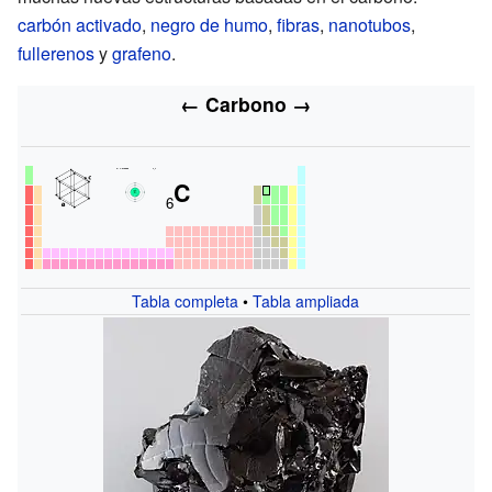
carbón activado
,
negro de humo
,
fibras
,
nanotubos
,
fullerenos
y
grafeno
.
←
Carbono
→
C
6
Tabla completa
•
Tabla ampliada