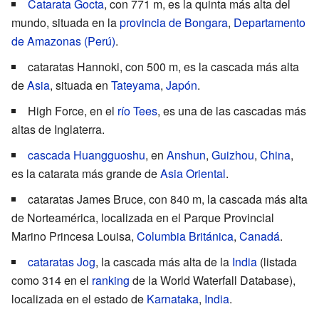
Catarata Gocta
, con 771 m, es la quinta más alta del
mundo, situada en la
provincia de Bongara
,
Departamento
de Amazonas (Perú)
.
cataratas Hannoki
, con 500 m, es la cascada más alta
de
Asia
, situada en
Tateyama
,
Japón
.
High Force
, en el
río Tees
, es una de las cascadas más
altas de Inglaterra.
cascada Huangguoshu
, en
Anshun
,
Guizhou
,
China
,
es la catarata más grande de
Asia Oriental
.
cataratas James Bruce
, con 840 m, la cascada más alta
de Norteamérica, localizada en el
Parque Provincial
Marino Princesa Louisa
,
Columbia Británica
,
Canadá
.
cataratas Jog
, la cascada más alta de la
India
(listada
como 314 en el
ranking
de la World Waterfall Database),
localizada en el estado de
Karnataka
,
India
.