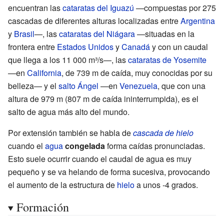
encuentran las
cataratas del Iguazú
—compuestas por 275
cascadas de diferentes alturas localizadas entre
Argentina
y
Brasil
—, las
cataratas del Niágara
—situadas en la
frontera entre
Estados Unidos
y
Canadá
y con un caudal
que llega a los 11
000 m³/s—, las
cataratas de Yosemite
—en
California
, de 739 m de caída, muy conocidas por su
belleza— y el
salto Ángel
—en
Venezuela
, que con una
altura de 979 m (807 m de caída ininterrumpida), es el
salto de agua más alto del mundo.
Por extensión también se habla de
cascada de hielo
cuando el
agua
congelada
forma caídas pronunciadas.
Esto suele ocurrir cuando el caudal de agua es muy
pequeño y se va helando de forma sucesiva, provocando
el aumento de la estructura de
hielo
a unos -4 grados.
Formación