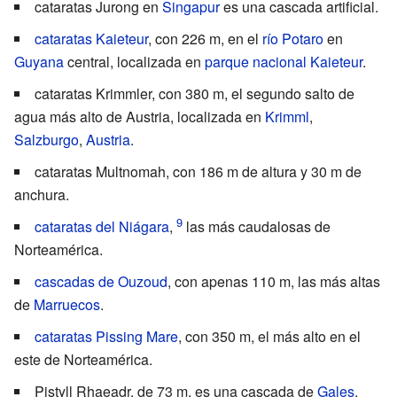
cataratas Jurong
en
Singapur
es una cascada artificial.
cataratas Kaieteur
, con 226 m, en el
río Potaro
en
Guyana
central, localizada en
parque nacional Kaieteur
.
cataratas Krimmler
, con 380 m, el segundo salto de
agua más alto de Austria, localizada en
Krimml
,
Salzburgo
,
Austria
.
cataratas Multnomah
, con 186 m de altura y 30 m de
anchura.
cataratas del Niágara
,
las más caudalosas de
Norteamérica.
cascadas de Ouzoud
, con apenas 110 m, las más altas
de
Marruecos
.
cataratas Pissing Mare
, con 350 m, el más alto en el
este de Norteamérica.
Pistyll Rhaeadr
, de 73 m, es una cascada de
Gales
.