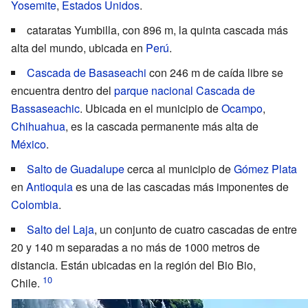
Yosemite
,
Estados Unidos
.
cataratas Yumbilla
, con 896 m, la quinta cascada más
alta del mundo, ubicada en
Perú
.
Cascada de Basaseachi
con 246 m de caída libre se
encuentra dentro del
parque nacional Cascada de
Bassaseachic
. Ubicada en el municipio de
Ocampo
,
Chihuahua
, es la cascada permanente más alta de
México
.
Salto de Guadalupe
cerca al municipio de
Gómez Plata
en
Antioquia
es una de las cascadas más imponentes de
Colombia
.
Salto del Laja
, un conjunto de cuatro cascadas de entre
20 y 140 m separadas a no más de 1000 metros de
distancia. Están ubicadas en la región del Bio Bio,
Chile.