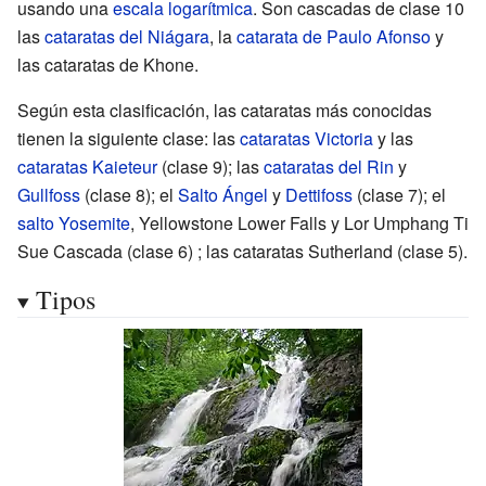
usando una
escala logarítmica
. Son cascadas de clase 10
las
cataratas del Niágara
, la
catarata de Paulo Afonso
y
las
cataratas de Khone
.
Según esta clasificación, las cataratas más conocidas
tienen la siguiente clase: las
cataratas Victoria
y las
cataratas Kaieteur
(clase 9); las
cataratas del Rin
y
Gullfoss
(clase 8); el
Salto Ángel
y
Dettifoss
(clase 7); el
salto Yosemite
,
Yellowstone Lower Falls
y
Lor Umphang Ti
Sue Cascada
(clase 6)
; las
cataratas Sutherland
(clase 5).
Tipos