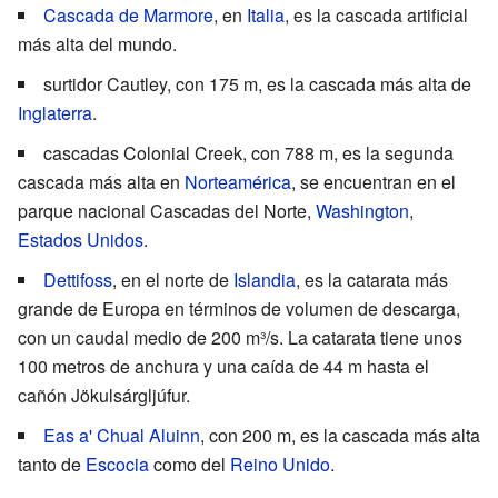
Cascada de Marmore
, en
Italia
, es la cascada artificial
más alta del mundo.
surtidor Cautley
, con 175 m, es la cascada más alta de
Inglaterra
.
cascadas Colonial Creek, con 788 m, es la segunda
cascada más alta en
Norteamérica
, se encuentran en el
parque nacional Cascadas del Norte
,
Washington
,
Estados Unidos
.
Dettifoss
, en el norte de
Islandia
, es la catarata más
grande de Europa en términos de volumen de descarga,
con un caudal medio de 200 m³/s. La catarata tiene unos
100 metros de anchura y una caída de 44 m hasta el
cañón
Jökulsárgljúfur
.
Eas a' Chual Aluinn
, con 200 m, es la cascada más alta
tanto de
Escocia
como del
Reino Unido
.