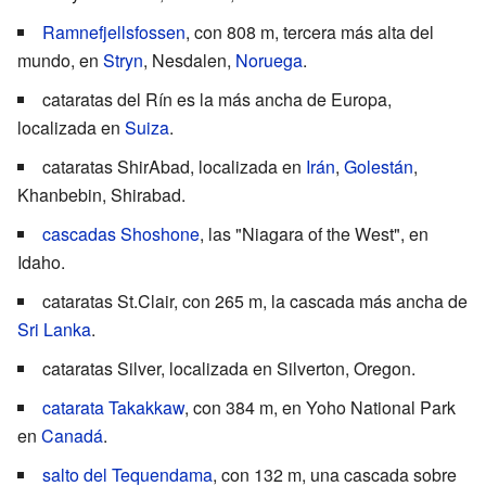
Ramnefjellsfossen
, con 808 m, tercera más alta del
mundo, en
Stryn
, Nesdalen,
Noruega
.
cataratas del Rín
es la más ancha de Europa,
localizada en
Suiza
.
cataratas ShirAbad
, localizada en
Irán
,
Golestán
,
Khanbebin
,
Shirabad
.
cascadas Shoshone
, las "Niagara of the West", en
Idaho.
cataratas St.Clair
, con 265 m, la cascada más ancha de
Sri Lanka
.
cataratas Silver
, localizada en
Silverton, Oregon
.
catarata Takakkaw
, con 384 m, en
Yoho National Park
en
Canadá
.
salto del Tequendama
, con 132 m, una cascada sobre