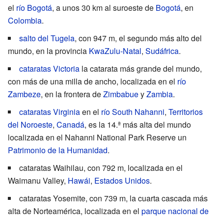
el
río Bogotá
, a unos 30 km al suroeste de
Bogotá
, en
Colombia
.
salto del Tugela
, con 947 m, el segundo más alto del
mundo, en la provincia
KwaZulu-Natal
,
Sudáfrica
.
cataratas Victoria
la catarata más grande del mundo,
con más de una milla de ancho, localizada en el
río
Zambeze
, en la frontera de
Zimbabue
y
Zambia
.
cataratas Virginia
en el
río South Nahanni
,
Territorios
del Noroeste
,
Canadá
, es la 14.ª más alta del mundo
localizada en el
Nahanni National Park Reserve
un
Patrimonio de la Humanidad
.
cataratas Waihilau
, con 792 m, localizada en el
Waimanu Valley
,
Hawái
,
Estados Unidos
.
cataratas Yosemite
, con 739 m, la cuarta cascada más
alta de Norteamérica, localizada en el
parque nacional de