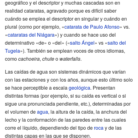
geográfico y el descriptor y muchas cascadas son en
realidad cataratas, agravado porque es difícil saber
cuándo se emplea el descriptor en singular y cuándo en
plural (como por ejemplo, «
catarata de Paulo Afonso
» vs.
«
cataratas del Niágara
») y cuando se hace uso del
determinativo «de» o «del» («
salto Ángel
» vs «
salto del
Tugela
»). También se emplean voces de otros idiomas,
como
cachoeira
,
chute
o
waterfalls
.
Las caídas de agua son sistemas dinámicos que varían
con las estaciones y con los años, aunque esto último solo
se hace perceptible a escala
geológica
. Presentan
distintas formas (por ejemplo, si su caída es vertical o si
sigue una pronunciada pendiente, etc.), determinadas por
el volumen de
agua
, la altura de la caída, la anchura del
lecho y la conformación de las paredes entre las cuales
corre el líquido, dependiendo del tipo de
roca
y de las
distintas capas en las que se disponen.