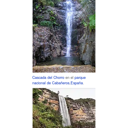
Cascada del Chorro
en el
parque
nacional de Cabañeros
,
España
.