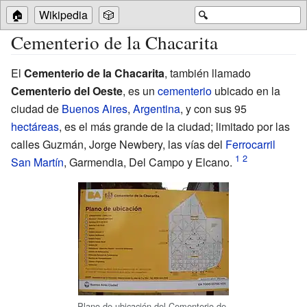
🏠
Wikipedia
🎲
🔍
Cementerio de la Chacarita
El
Cementerio de la Chacarita
, también llamado
Cementerio del Oeste
, es un
cementerio
ubicado en la
ciudad de
Buenos Aires
,
Argentina
, y con sus 95
hectáreas
, es el más grande de la ciudad; limitado por las
calles Guzmán, Jorge Newbery, las vías del
Ferrocarril
San Martín
, Garmendia, Del Campo y Elcano.
Plano de ubicación del Cementerio de