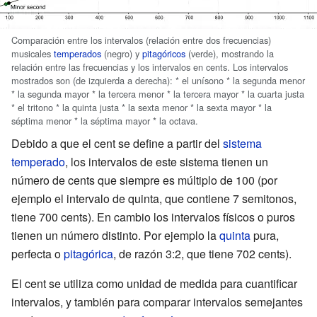
Comparación entre los intervalos (relación entre dos frecuencias)
musicales
temperados
(negro) y
pitagóricos
(verde), mostrando la
relación entre las frecuencias y los intervalos en cents. Los intervalos
mostrados son (de izquierda a derecha): * el unísono * la segunda menor
* la segunda mayor * la tercera menor * la tercera mayor * la cuarta justa
* el tritono * la quinta justa * la sexta menor * la sexta mayor * la
séptima menor * la séptima mayor * la octava.
Debido a que el cent se define a partir del
sistema
temperado
, los intervalos de este sistema tienen un
número de cents que siempre es múltiplo de 100 (por
ejemplo el intervalo de quinta, que contiene 7
semitonos,
tiene 700
cents). En cambio los intervalos físicos o puros
tienen un número distinto. Por ejemplo la
quinta
pura,
perfecta o
pitagórica
, de razón 3:2, que tiene 702 cents).
El cent se utiliza como unidad de medida para cuantificar
intervalos, y también para comparar intervalos semejantes