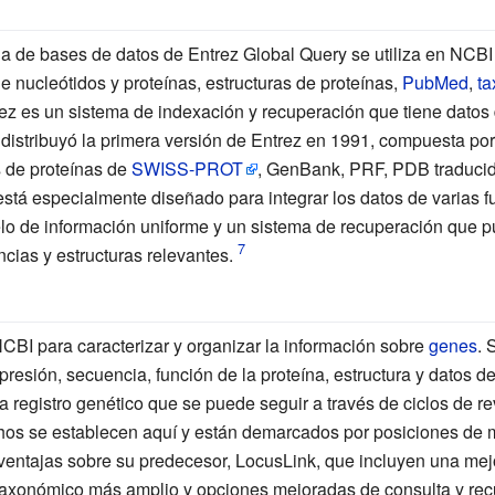
 de bases de datos de Entrez Global Query se utiliza en NCBI 
 nucleótidos y proteínas, estructuras de proteínas,
PubMed
,
t
ez es un sistema de indexación y recuperación que tiene datos 
distribuyó la primera versión de Entrez en 1991, compuesta po
 de proteínas de
SWISS-PROT
, GenBank, PRF, PDB traducid
tá especialmente diseñado para integrar los datos de varias f
elo de información uniforme y un sistema de recuperación que 
ncias y estructuras relevantes.
BI para caracterizar y organizar la información sobre
genes
. 
resión, secuencia, función de la proteína, estructura y datos d
 registro genético que se puede seguir a través de ciclos de re
hos se establecen aquí y están demarcados por posiciones de
 ventajas sobre su predecesor, LocusLink, que incluyen una mej
taxonómico más amplio y opciones mejoradas de consulta y rec