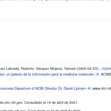
uez Labrada, Roberto; Vázquez Mojena, Yaimeé (2009-04-XX).
«Centr
os: un palacio de la información para la medicina molecular»
.
ACIM
nnounces Departure of NCBI Director Dr. David Lipman»
.
www.nlm.ni
. Consultado el 19 de abril de 2021
.
bi.nlm.nih.gov
. Consultado el 19 de abril de 2021
.
ncbi.nlm.nih.gov