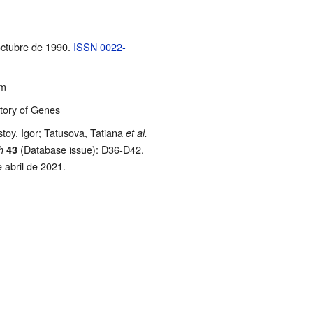
octubre de 1990.
ISSN
0022-
em
ctory of Genes
toy, Igor; Tatusova, Tatiana
et al.
(Database issue): D36-D42.
h
43
e abril de 2021
.