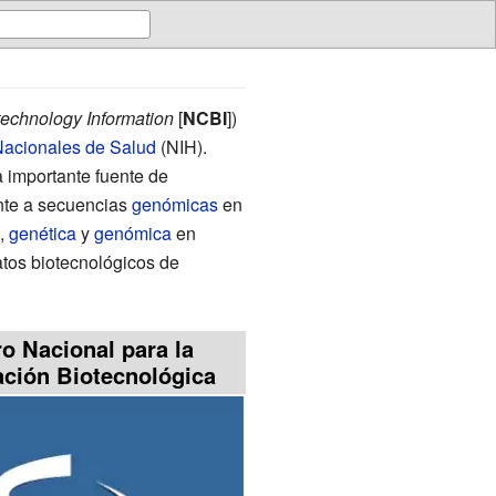
technology Information
[
NCBI
])
 Nacionales de Salud
(NIH).
 importante fuente de
ente a secuencias
genómicas
en
,
genética
y
genómica
en
atos biotecnológicos de
o Nacional para la
ación Biotecnológica