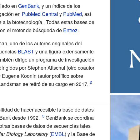
iado en
GenBank
, y un índice de los
igación en
PubMed Central
y
PubMed
, así
e a la biotecnología . Todas estas bases de
 con el motor de búsqueda de
Entrez
.
man
, uno de los autores originales del
cuencias
BLAST
y una figura extensamente
ambién dirige un programa de investigación
dirigidos por
Stephen Altschul
(otro coautor
Eugene Koonin (autor prolífico sobre
Landsman se retiró de su cargo en 2017.
ilidad de hacer accesible la base de datos
Bank desde 1992.
GenBank se coordina
 otras bases de datos de secuencias tales
ar Biology Laboratory
(
EMBL
) y la Base de