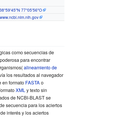
38°59′45″N
77°05′56″O
www.ncbi.nlm.nih.gov
lógicas como secuencias de
poderosa para encontrar
 organismos(
alineamiento de
ía los resultados al navegador
e en formato
FASTA
o
 formato
XML
y texto sin
ultados de NCBI-BLAST se
 de secuencia para los aciertos
e interés y los aciertos