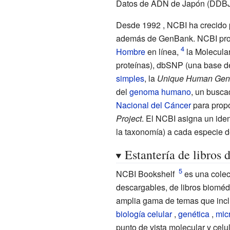
Datos de ADN de Japón (DDBJ
Desde 1992 , NCBI ha crecido 
además de GenBank. NCBI pr
Hombre
en línea,
la
Molecula
proteínas),
dbSNP
(una base d
simples
, la
Unique Human Gene
del
genoma humano
, un busca
Nacional del Cáncer
para propo
Project
. El NCBI asigna un iden
la taxonomía) a cada especie 
Estantería de libros
NCBI Bookshelf
es una colecc
descargables, de libros bioméd
amplia gama de temas que inc
biología celular
,
genética
,
mic
punto de vista molecular y celu