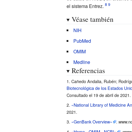
el sistema Entrez.
Véase también
NIH
PubMed
OMIM
Medline
Referencias
Cañedo Andalia, Rubén; Rodríg
Biotecnológica de los Estados Unid
Consultado el 19 de abril de 2021
.
«National Library of Medicine A
2021
.
«GenBank Overview»
.
www.nc
«Home - OMIM - NCBI»
.
www.