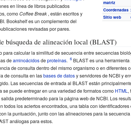
matriz
ones en línea de libros publicados
Coordenadas
ros, como
Coffee Break
, están escritos y
Sitio web
CBI. Bookshelf es un complemento del
blicaciones revisadas por pares.
de búsqueda de alineación local (BLAST)
do para calcular la similitud de secuencia entre secuencias bio
ias de
aminoácidos
de
proteínas
.
BLAST es una herramienta 
encia de consulta dentro del mismo organismo o en diferentes
ia de consulta en las
bases de datos
y servidores de NCBI y env
egido. Las secuencias de entrada al BLAST están principalment
da se puede entregar en una variedad de formatos como
HTML
,
e salida predeterminado para la página web de NCBI. Los res
n todos los aciertos encontrados, una tabla con identificadores
on la puntuación, junto con las alineaciones para la secuencia d
AST análogas para estos.