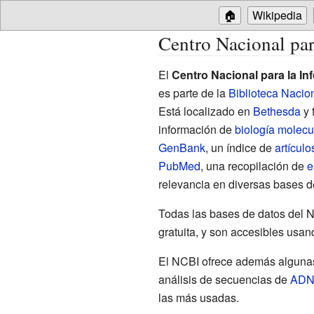
🏠
Wikipedia
Centro Nacional par
El
Centro Nacional para la I
es parte de la
Biblioteca Nacio
Está localizado en
Bethesda
y 
información de
biología molecu
GenBank
, un índice de
artículo
PubMed
, una recopilación de
e
relevancia en diversas bases d
Todas las bases de datos del 
gratuita, y son accesibles usa
El NCBI ofrece además alguna
análisis de secuencias de
AD
las más usadas.