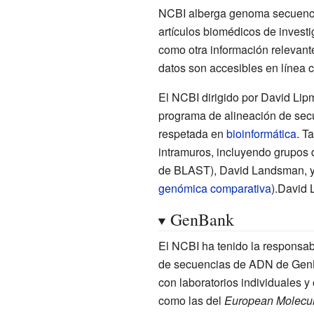
NCBI alberga genoma secuenc
artículos biomédicos de invest
como otra información relevant
datos son accesibles en línea
El NCBI dirigido por
David Lip
programa de alineación de se
respetada en
bioinformática
. T
intramuros, incluyendo grupos 
de BLAST), David Landsman, y 
genómica comparativa
).David 
GenBank
El NCBI ha tenido la responsab
de secuencias de ADN de Gen
con laboratorios individuales y
como las del
European Molecul