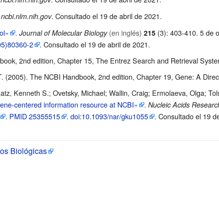
. Consultado el 19 de abril de 2021
.
ncbi.nlm.nih.gov
ol»
.
(en inglés)
(3): 403-410. 5 de 
Journal of Molecular Biology
215
05)80360-2
. Consultado el 19 de abril de 2021
.
book, 2nd edition, Chapter 15, The Entrez Search and Retrieval Syst
 T. (2005). The NCBI Handbook, 2nd edition, Chapter 19, Gene: A Dire
tz, Kenneth S.; Ovetsky, Michael; Wallin, Craig; Ermolaeva, Olga; Tols
ene-centered information resource at NCBI»
.
Nucleic Acids Researc
.
PMID
25355515
.
doi
:
10.1093/nar/gku1055
. Consultado el 19 d
os Biológicas