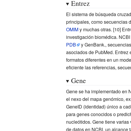
Entrez
El sistema de búsqueda cruzada
principales, como secuencias de
OMIM
y muchas otras. [10] Entr
investigación biomédica. NCBI 
PDB
y GenBank., secuencias
asociados de PubMed. Entrez es
formatos diferentes en un mod
eficiente las referencias, secue
Gene
Gene se ha implementado en NC
el nexo del mapa genómico, exp
GeneID (identidad) único a cada
para genes conocidos o predic
nucleótidos. Gene tiene varias
de datos en NCBI, un alcance 