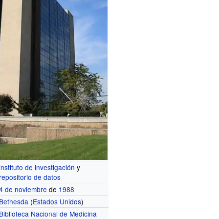
instituto de investigación
y
repositorio de datos
4 de noviembre
de
1988
Bethesda
(
Estados Unidos
)
Biblioteca Nacional de Medicina