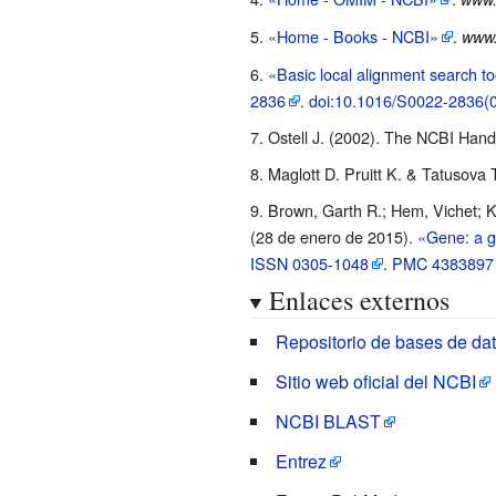
«Home - Books - NCBI»
.
www.
«Basic local alignment search to
2836
.
doi
:
10.1016/S0022-2836(
Ostell J. (2002). The NCBI Hand
Maglott D. Pruitt K. & Tatusova
Brown, Garth R.; Hem, Vichet; Ka
(28 de enero de 2015).
«Gene: a g
ISSN
0305-1048
.
PMC
4383897
Enlaces externos
Repositorio de bases de dat
Sitio web oficial del NCBI
NCBI BLAST
Entrez