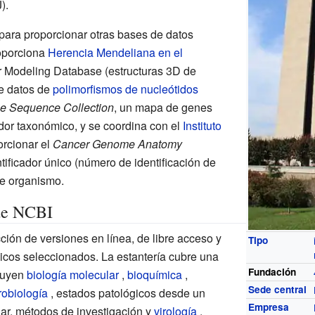
).
para proporcionar otras bases de datos
oporciona
Herencia Mendeliana en el
r Modeling Database
(estructuras 3D de
e datos de
polimorfismos de nucleótidos
 Sequence Collection
, un mapa de genes
dor taxonómico, y se coordina con el
Instituto
rcionar el
Cancer Genome Anatomy
tificador único (número de identificación de
de organismo.
 de NCBI
ión de versiones en línea, de libre acceso y
Tipo
icos seleccionados. La estantería cubre una
Fundación
luyen
biología molecular
,
bioquímica
,
Sede central
robiología
, estados patológicos desde un
Empresa
lar, métodos de investigación y
virología
.