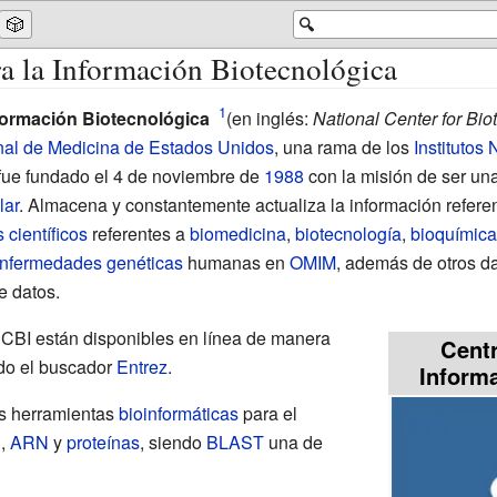
🎲
🔍
a la Información Biotecnológica
nformación Biotecnológica
(en inglés:
National Center for Bio
nal de Medicina de Estados Unidos
, una rama de los
Institutos
fue fundado el 4 de noviembre de
1988
con la misión de ser una
lar
. Almacena y constantemente actualiza la información refer
s científicos
referentes a
biomedicina
,
biotecnología
,
bioquímica
nfermedades genéticas
humanas en
OMIM
, además de otros d
e datos.
NCBI están disponibles en línea de manera
Centr
ndo el buscador
Entrez
.
Inform
s herramientas
bioinformáticas
para el
N
,
ARN
y
proteínas
, siendo
BLAST
una de