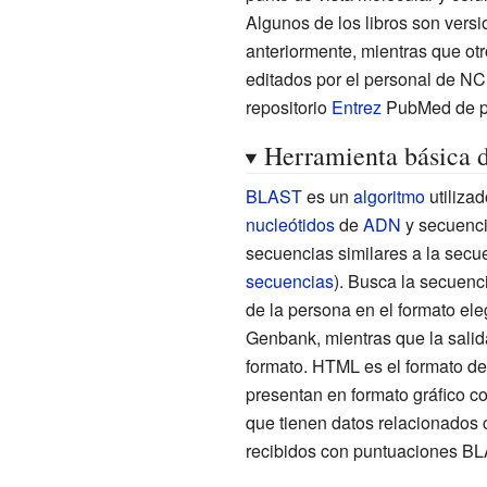
Algunos de los libros son versi
anteriormente, mientras que ot
editados por el personal de N
repositorio
Entrez
PubMed de pu
Herramienta básica 
BLAST
es un
algoritmo
utiliza
nucleótidos
de
ADN
y secuenc
secuencias similares a la secu
secuencias
). Busca la secuenc
de la persona en el formato el
Genbank, mientras que la sali
formato. HTML es el formato d
presentan en formato gráfico co
que tienen datos relacionados c
recibidos con puntuaciones BL