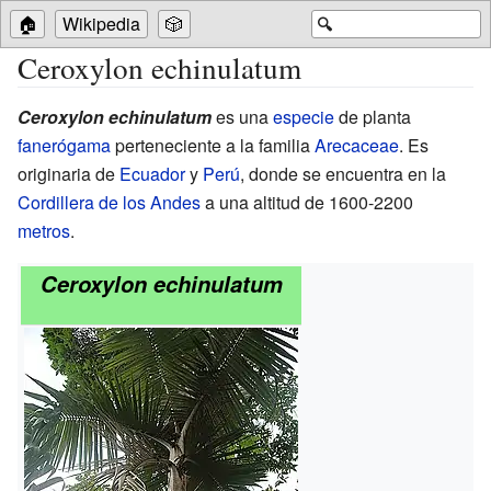
🏠
Wikipedia
🎲
🔍
Ceroxylon echinulatum
Ceroxylon echinulatum
es una
especie
de planta
fanerógama
perteneciente a la familia
Arecaceae
. Es
originaria de
Ecuador
y
Perú
, donde se encuentra en la
Cordillera de los Andes
a una altitud de 1600-2200
metros
.
Ceroxylon echinulatum