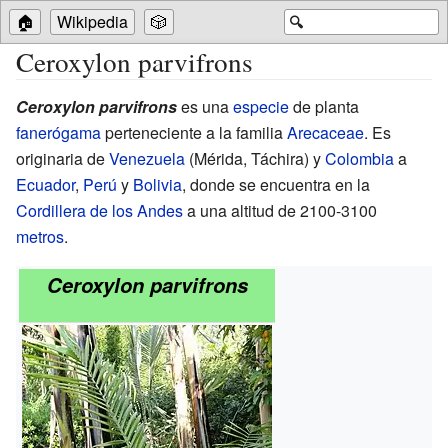
🏠
Wikipedia
🎲
🔍
Ceroxylon parvifrons
Ceroxylon parvifrons
es una
especie
de planta
fanerógama
perteneciente a la familia
Arecaceae
. Es
originaria de
Venezuela
(Mérida, Táchira) y
Colombia
a
Ecuador
,
Perú
y
Bolivia
, donde se encuentra en la
Cordillera de los Andes
a una altitud de 2100-3100
metros
.
Ceroxylon parvifrons