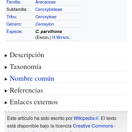
Familia
:
Arecaceae
Subfamilia:
Ceroxyloideae
Tribu
:
Ceroxyleae
Género
:
Ceroxylon
Especie
:
C. parvifrons
(
Engel
)
H.Wendl.
Descripción
Taxonomía
Nombre común
Referencias
Enlaces externos
Este artículo ha sido escrito por
Wikipedia
. El texto
está disponible bajo la licencia
Creative Commons -