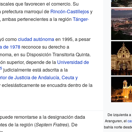
fiscales que favorecen el comercio. Su
la prefectura marroquí de
Rincón-Castillejos
y
, ambas pertenecientes a la región
Tánger-
uyó como
ciudad autónoma
en 1995, a pesar
la de 1978
reconoce su derecho a
noma, en su Disposición Transitoria Quinta.
ión superior, depende de la
Universidad de
judicialmente está adscrita a la
ior de Justicia de Andalucía, Ceuta y
y eclesiásticamente se encuadra dentro de la
De izquierda a 
 puede remontarse a la designación dada
Aranguren, el
ca
tes de la región (
Septem Fratres
). De
bahía norte desd