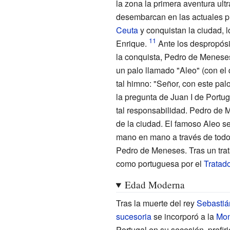
la zona la primera aventura ult
desembarcan en las actuales p
Ceuta
y conquistan la ciudad, l
Enrique.
Ante los despropósi
la conquista, Pedro de Meneses
un palo llamado "Aleo" (con el
tal himno: "Señor, con este pa
la pregunta de Juan I de Portug
tal responsabilidad. Pedro de 
de la ciudad. El famoso Aleo s
mano en mano a través de todos
Pedro de Meneses. Tras un tra
como portuguesa por el
Tratad
Edad Moderna
Tras la muerte del rey
Sebastián
sucesoria
se incorporó a la
Mon
Portugal en su secesión, prefi