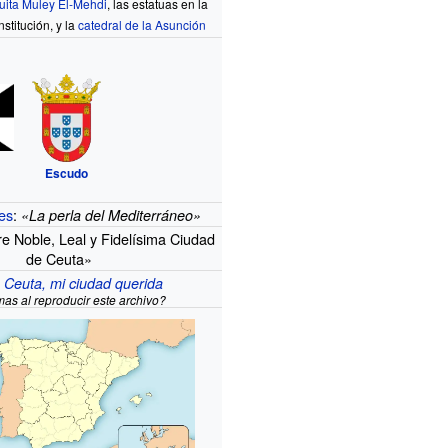
ita Muley El-Mehdi
, las estatuas en la
stitución, y la
catedral de la Asunción
Escudo
es
:
«La perla del Mediterráneo»
e Noble, Leal y Fidelísima Ciudad
de Ceuta»
:
Ceuta, mi ciudad querida
as al reproducir este archivo?