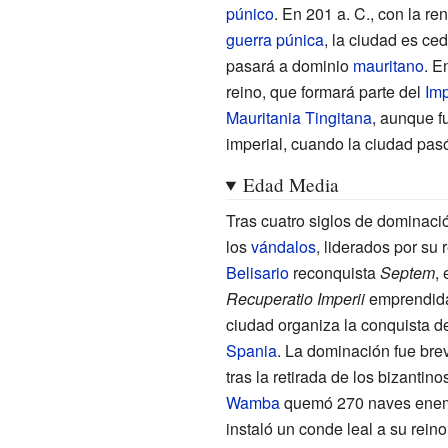
púnico
. En 201
a.
C., con la re
guerra púnica
, la ciudad es ce
pasará a dominio
mauritano
. E
reino, que formará parte del
Im
Mauritania Tingitana
, aunque f
imperial, cuando la ciudad pas
Edad Media
Tras cuatro siglos de dominaci
los
vándalos
, liderados por su 
Belisario
reconquista
Septem
,
Recuperatio Imperii
emprendida
ciudad organiza la conquista d
Spania
. La dominación fue br
tras la retirada de los bizantino
Wamba
quemó 270 naves enemig
instaló un conde leal a su reino