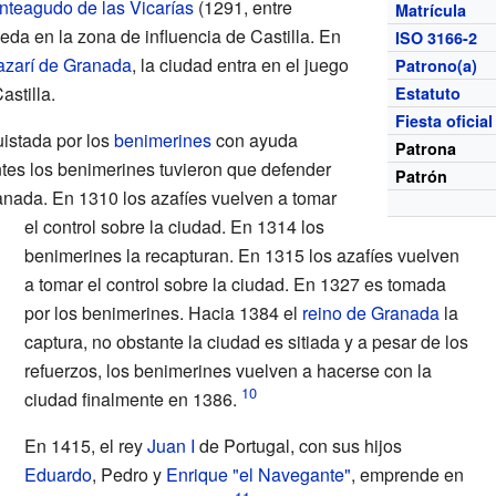
nteagudo de las Vicarías
(1291, entre
Matrícula
ueda en la zona de influencia de Castilla. En
ISO 3166-2
azarí de Granada
, la ciudad entra en el juego
Patrono(a)
astilla.
Estatuto
Fiesta oficial
istada por los
benimerines
con ayuda
Patrona
tes los benimerines tuvieron que defender
Patrón
ranada. En 1310 los azafíes vuelven a tomar
el control sobre la ciudad. En 1314 los
benimerines la recapturan. En 1315 los azafíes vuelven
a tomar el control sobre la ciudad. En 1327 es tomada
por los benimerines. Hacia 1384 el
reino de Granada
la
captura, no obstante la ciudad es sitiada y a pesar de los
refuerzos, los benimerines vuelven a hacerse con la
ciudad finalmente en 1386.
En 1415, el rey
Juan I
de Portugal, con sus hijos
Eduardo
, Pedro y
Enrique "el Navegante"
, emprende en