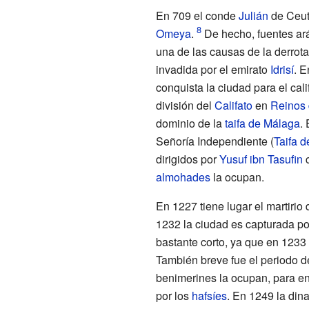
En 709 el conde
Julián
de Ceut
Omeya
.
De hecho, fuentes ará
una de las causas de la derrota
invadida por el emirato
Idrisí
. E
conquista la ciudad para el cal
división del
Califato
en
Reinos 
dominio de la
taifa de Málaga
.
Señoría Independiente (
Taifa 
dirigidos por
Yusuf ibn Tasufin
c
almohades
la ocupan.
En 1227 tiene lugar el martirio
1232 la ciudad es capturada po
bastante corto, ya que en 1233
También breve fue el periodo d
benimerines la ocupan, para en
por los
hafsíes
. En 1249 la dina