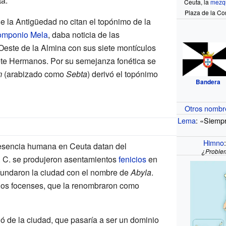
a.
Ceuta, la
mezqu
Plaza de la Con
e la Antigüedad no citan el topónimo de la
mponio Mela
, daba noticia de las
 Oeste de la Almina con sus siete montículos
ete Hermanos. Por su semejanza fonética se
m
(arabizado como
Sebta
) derivó el topónimo
Bandera
Otros nombr
Lema
: «Siempr
Himno
resencia humana en Ceuta datan del
¿Problem
.
C. se produjeron asentamientos
fenicios
en
y fundaron la ciudad con el nombre de
Abyla
.
os focenses, que la renombraron como
ó de la ciudad, que pasaría a ser un dominio