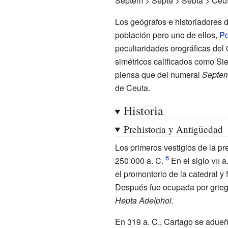
Septem > Septɘ > Sebta > Ceut
Los geógrafos e historiadores d
población pero uno de ellos,
Po
peculiaridades orográficas del
simétricos calificados como Si
piensa que del numeral
Septe
de Ceuta.
Historia
Prehistoria y Antigüedad
Los primeros vestigios de la p
250 000
a.
C.
En el
siglo
vii
a
el promontorio de la catedral 
Después fue ocupada por grieg
Hepta Adelphoi
.
En 319
a.
C., Cartago se adueñ