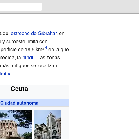
na del
estrecho de Gibraltar
, en
e y suroeste limita con
erficie de 18,5
km²
en la que
 medida, la
hindú
. Las zonas
 más antiguos se localizan
lmina
.
Ceuta
Ciudad autónoma