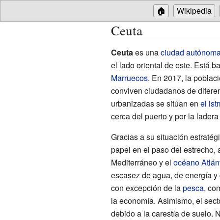
🏠
Wikipedia
Ceuta
Ceuta
es una
ciudad autónom
el lado oriental de este. Está 
Marruecos
. En 2017, la poblac
conviven ciudadanos de diferen
urbanizadas se sitúan en
el is
cerca del puerto y por la ladera
Gracias a su situación estratégi
papel en el paso del estrecho,
Mediterráneo y el
océano Atlán
escasez de agua, de energía y d
con excepción de la
pesca
, co
la economía. Asimismo, el secto
debido a la carestía de suelo. 