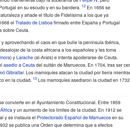
Portugal en su escudo y en su bandera.
En 1656 se
turaleza y añade el título de Fidelísima a los que ya
 1668 el
Tratado de Lisboa
firmado entre España y Portugal
a sobre Ceuta.
y aprovechando el caos en que bulle la península ibérica,
desalojar de la costa africana a los españoles y les toma
mora
) y
Larache
(al-Arais) e intenta apoderarse de Ceuta.
el
asedio a Ceuta
del sultán de Marruecos. En 1704, tras ser cerc
mó Gibraltar
. Los marroquíes atacan la ciudad por tierra mientr
o en la ciudad.
Los marroquíes asediaron la ciudad en 1732
se convierte en el Ayuntamiento Constitucional. Entre 1859
África
y un aumento de los límites de la ciudad. En 1912 se
l y se instaura el
Protectorado Español de Marruecos
en su
1932 se publica una Orden que determina que a efectos