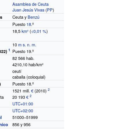
Asamblea de Ceuta
Juan Jesús Vivas
(
PP
)
Ceuta y
Benzú
es
Puesto
18
.º
18,5
km²
(
<0,01
%
)
10
m s. n. m.
Puesto 19.º
022)
82 566
hab.
4210,10 hab/km²
ceutí
caballa (coloquial)
Puesto 18.º
)
1521 mill.
€
(2010)
ita
20 193
€
UTC+01:00
o
UTC+02:00
51000–51999
l
856 y 956
ónico