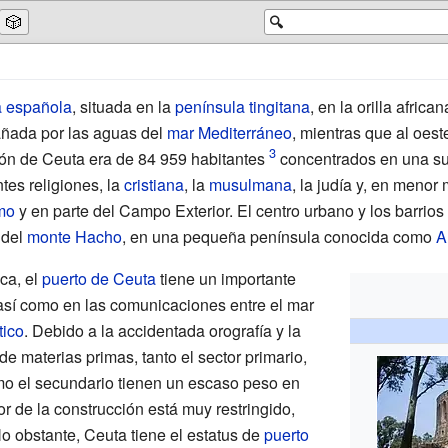
🎲
🔍
a
española
, situada en la
península tingitana
, en la orilla africa
bañada por las aguas del
mar Mediterráneo
, mientras que al oest
ión de Ceuta era de
84 959
habitantes
concentrados en una sup
tes religiones, la
cristiana
, la
musulmana
, la judía y, en menor
tmo
y en parte del Campo Exterior. El centro urbano y los barrios
 del
monte Hacho
, en una pequeña península conocida como
A
ca, el
puerto de Ceuta
tiene un importante
 así como en las comunicaciones entre el mar
tico
. Debido a la accidentada orografía y la
e materias primas, tanto el sector primario,
mo el secundario tienen un escaso peso en
r de la construcción está muy restringido,
No obstante, Ceuta tiene el estatus de
puerto