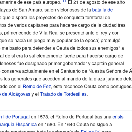
ramarina de ese país europeo.
El 21 de agosto de ese año
layas de San Amaro, salen victoriosos de la
batalla de
o que dispara los proyectos de conquista territorial de
tos de varios capitanes para hacerse cargo de la ciudad tras
, primer conde de Vila Real se presentó ante el rey y con
 que se hacía un juego muy popular de la época) promulgó
lo me basto para defender a Ceuta de todos sus enemigos" a
al de si era lo suficientemente fuerte para hacerse cargo de
Meneses fue designado primer gobernador y capitán general
e conserva actualmente en el Santuario de Nuestra Señora de Á
 los generales que acceden al mando de la plaza jurando defen
tado con el
Reino de Fez
, éste reconoce Ceuta como portugues
o de Alcáçovas
y el
Tratado de Tordesillas
.
 I de Portugal
en 1578, el Reino de Portugal tras una
crisis
arquía Hispánica
en 1580. En 1640 Ceuta no sigue a
riendo mantenerse bajo la soberanía de
Felipe IV
, pero