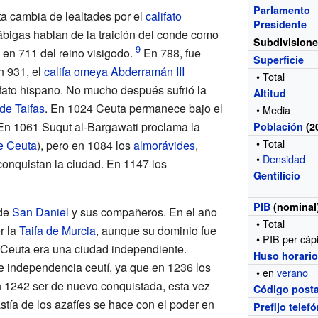
Parlamento
a cambia de lealtades por el
califato
Presidente
bigas hablan de la traición del conde como
Subdivision
 en 711 del reino visigodo.
En 788, fue
Superficie
n 931, el
califa omeya
Abderramán III
• Total
ifato hispano. No mucho después sufrió la
Altitud
de Taifas
. En 1024 Ceuta permanece bajo el
• Media
 En 1061 Suqut al-Bargawati proclama la
Población
(2
• Total
de Ceuta
), pero en 1084 los
almorávides
,
•
Densidad
onquistan la ciudad. En 1147 los
Gentilicio
PIB
(nominal
 de
San Daniel
y sus compañeros. En el año
• Total
r la
Taifa de Murcia
, aunque su dominio fue
• PIB per cáp
 Ceuta era una ciudad independiente.
Huso horari
e independencia ceutí, ya que en 1236 los
• en
verano
 1242 ser de nuevo conquistada, esta vez
Código posta
stía de los
azafíes
se hace con el poder en
Prefijo telef