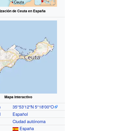
Ceuta
ización de Ceuta en España
Mapa interactivo
35°53′12″N
5°18′00″O
s
Español
l
Ciudad autónoma
España