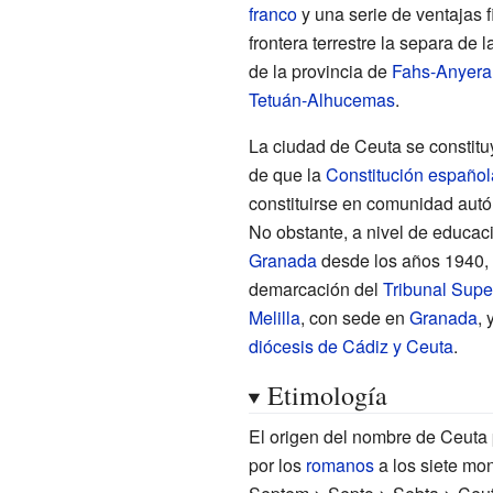
franco
y una serie de ventajas 
frontera terrestre la separa de 
de la provincia de
Fahs-Anyera
Tetuán-Alhucemas
.
La ciudad de Ceuta se constit
de que la
Constitución españo
constituirse en comunidad autó
No obstante, a nivel de educac
Granada
desde los años 1940,
demarcación del
Tribunal Super
Melilla
, con sede en
Granada
, 
diócesis de Cádiz y Ceuta
.
Etimología
El origen del nombre de Ceuta
por los
romanos
a los siete mon