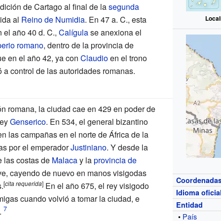
ndición de Cartago al final de la
segunda
dida al
Reino de Numidia
. En 47
a.
C., esta
Local
n el año 40
d.
C.,
Calígula
se anexiona el
perio romano
, dentro de la provincia de
ue en el año 42, ya con
Claudio
en el trono
ó a control de las autoridades romanas.
ón romana, la ciudad cae en 429 en poder de
rey
Genserico
. En 534, el general bizantino
 en las campañas en el norte de África de la
s por el emperador
Justiniano
. Y desde la
e las costas de
Malaca
y la
provincia de
eve, cayendo de nuevo en manos visigodas
Coordenada
[
cita
requerida
]
s.
En el año 675, el rey visigodo
Idioma oficia
as cuando volvió a tomar la ciudad, e
Entidad
.
•
País