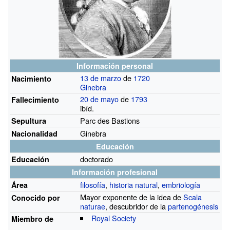
Información personal
13 de marzo
de
1720
Nacimiento
Ginebra
20 de mayo
de
1793
Fallecimiento
ibíd.
Parc des Bastions
Sepultura
Ginebra
Nacionalidad
Educación
doctorado
Educación
Información profesional
filosofía
,
historia natural
,
embriología
Área
Mayor exponente de la idea de
Scala
Conocido
por
naturae
, descubridor de la
partenogénesis
Royal Society
Miembro de