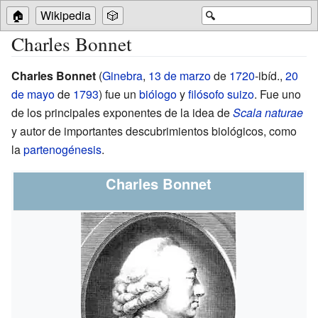
🏠
Wikipedia
🎲
🔍
Charles Bonnet
Charles Bonnet
(
Ginebra
,
13 de marzo
de
1720
-ibíd.,
20
de mayo
de
1793
) fue un
biólogo
y
filósofo
suizo
. Fue uno
de los principales exponentes de la idea de
Scala naturae
y autor de importantes descubrimientos biológicos, como
la
partenogénesis
.
Charles Bonnet