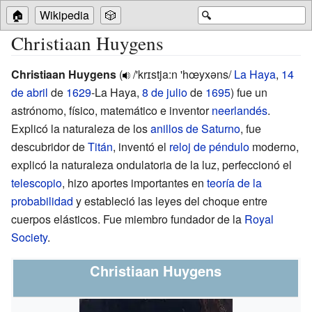
🏠
Wikipedia
🎲
🔍
Christiaan Huygens
Christiaan Huygens
(
/'krɪstja:n 'hœyxəns/
La Haya
,
14
de abril
de
1629
-La Haya,
8 de julio
de
1695
) fue un
astrónomo, físico, matemático e inventor
neerlandés
.
Explicó la naturaleza de los
anillos de Saturno
, fue
descubridor de
Titán
, inventó el
reloj de péndulo
moderno,
explicó la naturaleza ondulatoria de la luz, perfeccionó el
telescopio
, hizo aportes importantes en
teoría de la
probabilidad
y estableció las leyes del choque entre
cuerpos elásticos. Fue miembro fundador de la
Royal
Society
.
Christiaan Huygens