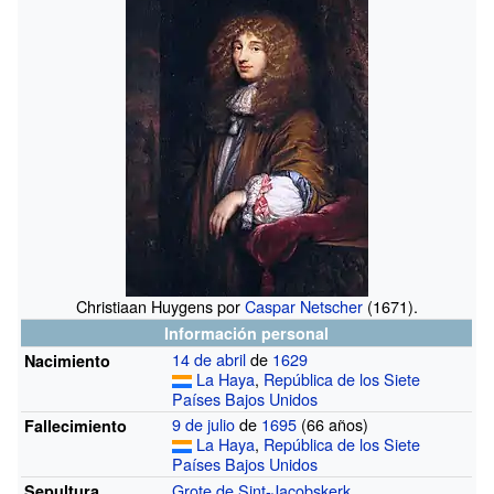
Christiaan Huygens por
Caspar Netscher
(1671).
Información personal
14 de abril
de
1629
Nacimiento
La Haya
,
República de los Siete
Países Bajos Unidos
9 de julio
de
1695
(66 años)
Fallecimiento
La Haya
,
República de los Siete
Países Bajos Unidos
Grote de Sint-Jacobskerk
Sepultura