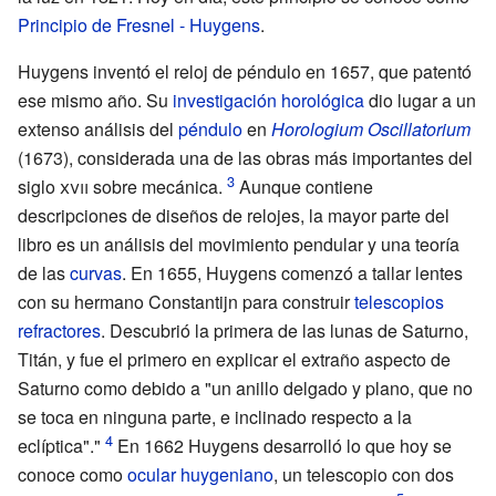
Principio de Fresnel - Huygens
.
Huygens inventó el reloj de péndulo en 1657, que patentó
ese mismo año. Su
investigación horológica
dio lugar a un
extenso análisis del
péndulo
en
Horologium Oscillatorium
(1673), considerada una de las obras más importantes del
siglo
xvii
sobre mecánica.
Aunque contiene
descripciones de diseños de relojes, la mayor parte del
libro es un análisis del movimiento pendular y una teoría
de las
curvas
. En 1655, Huygens comenzó a tallar lentes
con su hermano Constantijn para construir
telescopios
refractores
. Descubrió la primera de las lunas de Saturno,
Titán, y fue el primero en explicar el extraño aspecto de
Saturno como debido a "un anillo delgado y plano, que no
se toca en ninguna parte, e inclinado respecto a la
eclíptica"."
En 1662 Huygens desarrolló lo que hoy se
conoce como
ocular huygeniano
, un telescopio con dos