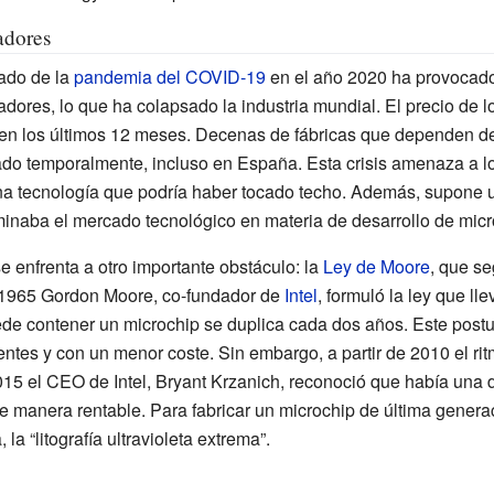
adores
ado de la
pandemia del COVID-19
en el año 2020 ha provocad
ores, lo que ha colapsado la industria mundial. El precio de l
o en los últimos 12 meses. Decenas de fábricas que dependen 
ado temporalmente, incluso en España. Esta crisis amenaza a 
na tecnología que podría haber tocado techo. Además, supone u
inaba el mercado tecnológico en materia de desarrollo de micr
se enfrenta a otro importante obstáculo: la
Ley de Moore
, que s
n 1965 Gordon Moore, co-fundador de
Intel
, formuló la ley que ll
de contener un microchip se duplica cada dos años. Este postul
tes y con un menor coste. Sin embargo, a partir de 2010 el rit
15 el CEO de Intel, Bryant Krzanich, reconoció que había una d
e manera rentable. Para fabricar un microchip de última genera
la “litografía ultravioleta extrema”.