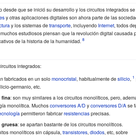
o desde que se inició su desarrollo y los circuitos integrados s
les
y otras aplicaciones digitales son ahora parte de las socie
tura
y los sistemas de
transporte
, incluyendo
Internet
, todos de
 muchos estudiosos piensan que la revolución digital causada po
ativos de la historia de la humanidad.
ircuitos integrados:
án fabricados en un solo
monocristal
, habitualmente de
silicio
,
ilicio-germanio, etc.
 fina
: son muy similares a los circuitos monolíticos, pero, ad
logía monolítica. Muchos
conversores A/D
y
conversores D/A
se f
ecnología
permitieron fabricar
resistencias
precisas.
a gruesa
: se apartan bastante de los circuitos monolíticos.
itos monolíticos sin cápsula,
transistores
,
diodos
, etc, sobre