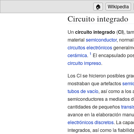
🏠
Wikipedia
Circuito integrado
Un
circuito integrado
(
CI
), t
material
semiconductor
, norma
circuitos electrónicos
generalm
cerámica
.
El encapsulado po
circuito impreso
.
Los CI se hicieron posibles gr
mostraban que artefactos
semi
tubos de vacío
, así como a los 
semiconductores a mediados d
cantidades de pequeños
transi
avance en la elaboración manua
electrónicos
discretos
. La capa
integrados, así como la fiabili