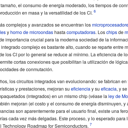
 tamaño, el consumo de energía moderado, los tiempos de con
producción en masa y la versatilidad de los CI.
 más complejos y avanzados se encuentran los
microprocesador
les
y
horno de microondas
hasta
computadoras
. Los
chips
de
m
, de importancia crucial para la moderna sociedad de la informac
to integrado complejo es bastante alto, cuando se reparte entre 
de los CI por lo general se reduce al mínimo. La eficiencia de lo
rmite cortas conexiones que posibilitan la utilización de lógi
elocidades de conmutación.
ños, los circuitos integrados van evolucionando: se fabrican 
ísticas y prestaciones, mejoran su
eficiencia
y su
eficacia
, y s
paquetados (integrados) en un mismo chip (véase la
ley de Mo
mbién mejoran (el costo y el consumo de energía disminuyen, y 
ancias son aparentemente para el usuario final, existe una fer
etrías cada vez más delgadas. Este proceso, y lo esperado para
onal Technology Roadmap for Semiconductors.