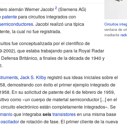
eniero alemán Werner Jacobi
(Siemens AG)
e
patente
para circuitos integrados con
semiconductores
. Jacobi realizó una típica
Circuitos in
ventana de cr
ente, la cual no fue registrada.
mediante
radi
cuitos fue conceptualizada por el científico de
-2002), que estaba trabajando para la Royal Radar
 Defensa Británico, a finales de la década de 1940 y
0.
struments
,
Jack S. Kilby
registró sus ideas iniciales sobre el
1958, demostrando con éxito el primer ejemplo integrado de
1958. En su solicitud de patente del 6 de febrero de 1959,
itivo como «un cuerpo de material semiconductor [...] en el
circuito electrónico están completamente integrados». Se
rmanio
que integraba
seis
transistores
en una misma base
n
oscilador
de rotación de fase. El primer cliente de la nueva