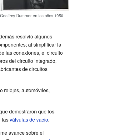
Geoffrey Dummer en los años 1950
Además resolvió algunos
omponentes; al simplificar la
e las conexiones, el circuito
s del circuito integrado,
bricantes de circuitos
 relojes, automóviles,
s que demostraron que los
e las
válvulas de vacío
.
rme avance sobre el