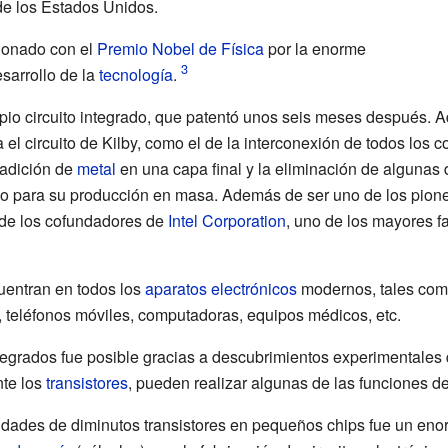
de los Estados Unidos.
rdonado con el
Premio Nobel de Física
por la enorme
esarrollo de la
tecnología
.
pio circuito integrado, que patentó unos seis meses después. 
el circuito de Kilby, como el de la interconexión de todos los c
 adición de
metal
en una capa final y la eliminación de algunas d
 para su producción en masa. Además de ser uno de los pionero
de los cofundadores de
Intel Corporation
, uno de los mayores fa
cuentran en todos los
aparatos electrónicos
modernos, tales como
, teléfonos móviles, computadoras, equipos médicos, etc.
integrados fue posible gracias a descubrimientos experimentale
nte los
transistores
, pueden realizar algunas de las funciones d
idades de diminutos transistores en pequeños chips fue un eno