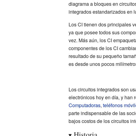
diagrama a bloques en circuitos
integrados estandarizados en lu
Los CI tienen dos principales ve
ya que posee todos sus compo
vez. Más aún, los CI empaqueta
componentes de los CI cambian
resultado de su pequeño tamaño
es desde unos pocos milímetro
Los circuitos integrados son u
electrónicos hoy en día, y han
Computadoras
,
teléfonos móvi
parte indispensable de las soc
bajos costos de los circuitos in
Historia