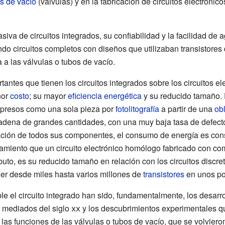
s de vacío
(válvulas) y en la fabricación de circuitos electrónico
va de circuitos integrados, su confiabilidad y la facilidad de a
do circuitos completos con diseños que utilizaban transistores 
a las válvulas o tubos de vacío.
tantes que tienen los circuitos integrados sobre los circuitos e
nor
costo
; su mayor
eficiencia energética
y su reducido tamaño. 
mpresos como una sola pieza por
fotolitografía
a partir de una
ob
adena de grandes cantidades, con una muy baja tasa de defecto
zación de todos sus componentes, el consumo de energía es co
amiento que un circuito electrónico homólogo fabricado con co
uto, es su reducido tamaño en relación con los circuitos discreto
ner desde miles hasta varios millones de
transistores
en unos po
e el circuito integrado han sido, fundamentalmente, los desarro
a mediados del
siglo
xx
y los descubrimientos experimentales q
las funciones de las válvulas o tubos de vacío, que se volvier