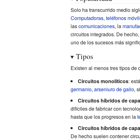
Solo ha transcurrido medio sigl
Computadoras
,
teléfonos móvi
las
comunicaciones
, la
manufac
circuitos integrados. De hecho,
uno de los sucesos más signific
Tipos
Existen al menos tres tipos de c
Circuitos monolíticos
: est
germanio
,
arseniuro de galio
, s
Circuitos híbridos de capa
difíciles de fabricar con tecno
hasta que los progresos en la
t
Circuitos híbridos de cap
De hecho suelen contener circu