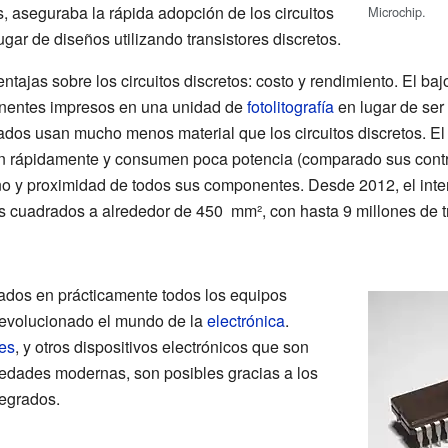
, aseguraba la rápida adopción de los circuitos
Microchip.
gar de diseños utilizando transistores discretos.
ntajas sobre los circuitos discretos: costo y rendimiento. El baj
nentes impresos en una unidad de
fotolitografía
en lugar de ser 
dos usan mucho menos material que los circuitos discretos. El 
 rápidamente y consumen poca potencia (comparado sus contr
 y proximidad de todos sus componentes. Desde 2012, el interv
s cuadrados a alrededor de 450
mm², con hasta 9 millones de t
sados en prácticamente todos los equipos
 revolucionado el mundo de la
electrónica
.
les
, y otros dispositivos electrónicos que son
iedades modernas, son posibles gracias a los
tegrados.