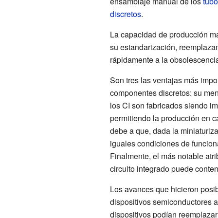
ensamblaje manual de los
tubo
discretos
.
La capacidad de producción masi
su estandarización, reemplazan
rápidamente a la obsolescencia 
Son tres las ventajas más impor
componentes discretos: su me
los CI son fabricados siendo i
permitiendo la producción en c
debe a que, dada la miniaturi
iguales condiciones de funcion
Finalmente, el más notable atrib
circuito integrado puede conte
Los avances que hicieron posibl
dispositivos semiconductores 
dispositivos podían reemplazar 