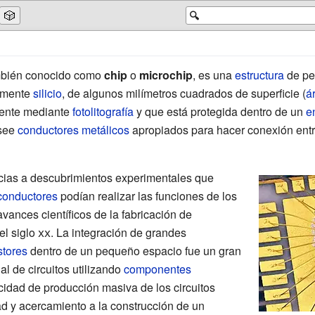
🎲
🔍
ambién conocido como
chip
o
microchip
, es una
estructura
de pe
lmente
silicio
, de algunos milímetros cuadrados de superficie (
á
ente mediante
fotolitografía
y que está protegida dentro de un
e
see
conductores metálicos
apropiados para hacer conexión entre
acias a descubrimientos experimentales que
conductores
podían realizar las funciones de los
avances científicos de la fabricación de
el
siglo
xx
. La integración de grandes
stores
dentro de un pequeño espacio fue un gran
l de circuitos utilizando
componentes
cidad de producción masiva de los circuitos
dad y acercamiento a la construcción de un