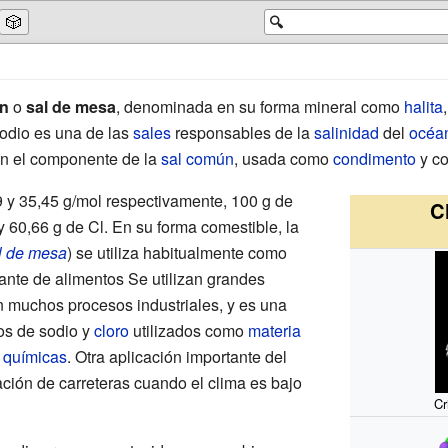
🎲
🔍
n
o
sal de mesa
, denominada en su forma mineral como
halita
 sodio es una de las
sales
responsables de la
salinidad
del
océa
n el componente de la
sal común
, usada como
condimento
y co
 y 35,45 g/mol respectivamente, 100 g de
C
 60,66 g de Cl. En su forma comestible, la
l de mesa
) se utiliza habitualmente como
ante de alimentos Se utilizan grandes
n muchos procesos industriales, y es una
os de sodio y
cloro
utilizados como
materia
s químicas
. Otra aplicación importante del
ación de carreteras cuando el clima es bajo
Cr