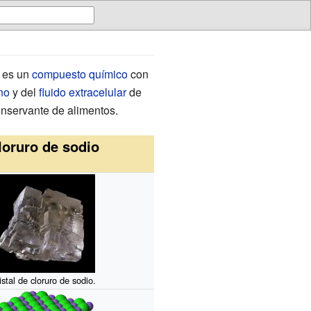
, es un
compuesto químico
con
no
y del
fluido extracelular
de
nservante de alimentos.
loruro de sodio
istal de cloruro de sodio.