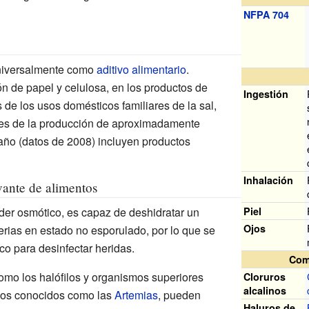
NFPA 704
universalmente como
aditivo alimentario
.
n de papel y celulosa, en los productos de
Ingestión
de los usos domésticos familiares de la sal,
es de la producción de aproximadamente
año (datos de 2008) incluyen productos
Inhalación
vante de alimentos
oder osmótico, es capaz de deshidratar un
Piel
Ojos
erias en estado no esporulado, por lo que se
co para desinfectar heridas.
Com
mo los halófilos y organismos superiores
Cloruros
alcalinos
os conocidos como las
Artemias
, pueden
Haluros de