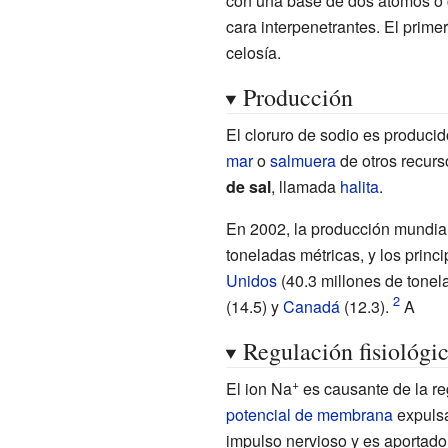
con una base de dos átomos o 
cara interpenetrantes. El prim
celosía.
Producción
El cloruro de sodio es produci
mar
o
salmuera
de otros recur
de sal
, llamada
halita
.
En 2002, la producción mundial
toneladas métricas, y los princ
Unidos
(40.3 millones de tonel
(14.5) y
Canadá
(12.3).
A
Regulación fisiológi
+
El ion Na
es causante de la re
potencial de membrana
expulsa
impulso nervioso y es aportad