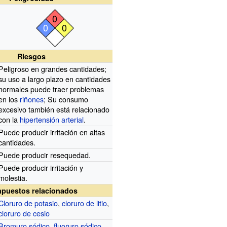
0
0
0
Riesgos
Peligroso en grandes cantidades;
su uso a largo plazo en cantidades
normales puede traer problemas
en los
riñones
; Su consumo
excesivo también está relacionado
con la
hipertensión arterial
.
Puede producir irritación en altas
cantidades.
Puede producir resequedad.
Puede producir irritación y
molestia.
puestos relacionados
Cloruro de potasio
,
cloruro de litio
,
cloruro de cesio
Bromuro sódico
,
fluoruro sódico
,