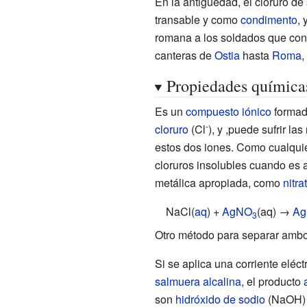
En la antigüedad, el cloruro d
transable y como
condimento
,
romana a los soldados que con
canteras de
Ostia
hasta
Roma
,
Propiedades química
Es un
compuesto iónico
formad
-
cloruro
(Cl
), y ,puede sufrir la
estos dos iones. Como cualquie
cloruros insolubles cuando es
metálica apropiada, como
nitra
NaCl(
aq
) +
AgNO
(aq) →
Ag
3
Otro método para separar amb
Si se aplica una corriente eléc
salmuera
alcalina
, el producto
son
hidróxido de sodio
(NaOH)