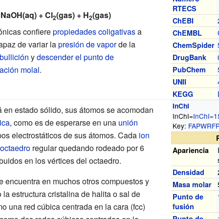
RTECS
2 NaOH(aq) + Cl
(gas) + H
(gas)
2
2
ChEBI
ónicas confiere
propiedades coligativas
a
ChEMBL
capaz de variar la
presión de vapor
de la
ChemSpider
bullición
y
descender el punto de
DrugBank
ación molal
.
PubChem
UNII
KEGG
InChI
tá en estado sólido, sus átomos se acomodan
InChI=
InChI
=
1
ica
, como es de esperarse en una
unión
Key:
FAPWRFP
os electrostáticos de sus átomos. Cada
ion
octaedro
regular quedando rodeado por 6
Apariencia
buidos en los vértices del octaedro.
Densidad
se encuentra en muchos otros compuestos y
Masa molar
estructura cristalina de halita o sal de
Punto de
o una red cúbica centrada en la cara (fcc)
fusión
Punto de