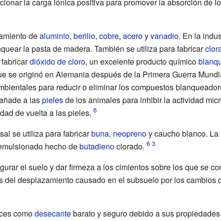
cionar la carga iónica positiva para promover la absorción de l
samiento de
aluminio
,
berilio
,
cobre
,
acero
y
vanadio
. En la indu
anquear la pasta de madera. También se utiliza para fabricar
clor
fabricar
dióxido de cloro
, un excelente producto químico
blanq
que se originó en Alemania después de la Primera Guerra Mundi
bientales para reducir o eliminar los compuestos blanqueadores
e añade a las
pieles
de los animales para inhibir la actividad micr
dad de vuelta a las pieles.
sal se utiliza para fabricar
buna
,
neopreno
y caucho blanco. La s
mulsionado hecho de
butadieno
clorado.
rar el suelo y dar firmeza a los cimientos sobre los que se con
os del desplazamiento causado en el subsuelo por los cambios
veces como
desecante
barato y seguro debido a sus propiedade