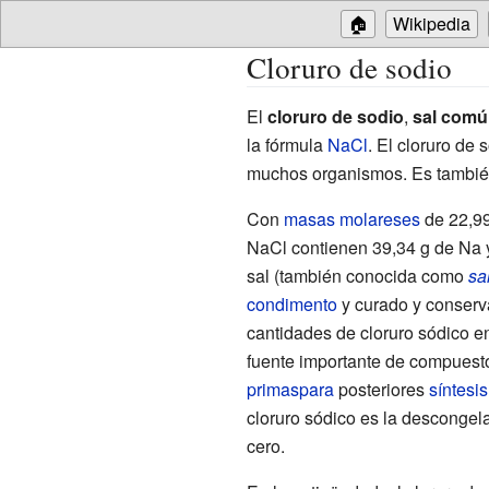
🏠
Wikipedia
Cloruro de sodio
El
cloruro de sodio
,
sal comú
la fórmula
Na
Cl
. El cloruro de
muchos organismos. Es tambié
Con
masas molareses
de 22,99
NaCl contienen 39,34 g de Na y
sal (también conocida como
sa
condimento
y curado y conserv
cantidades de cloruro sódico e
fuente importante de compuest
primaspara
posteriores
síntesi
cloruro sódico es la descongel
cero.