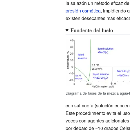
la
salazón
un método eficaz d
presión osmótica
, impidiendo q
existen desecantes más eficac
Fundente del hielo
Diagrama de fases de la mezcla agua-
con salmuera (solución concentr
Este procedimiento evita el uso 
veces con agentes adicionale
por debajo de
−10
grados Celsi