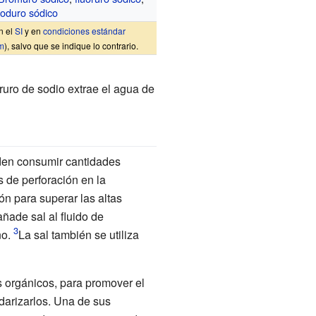
ioduro sódico
n el
SI
y en
condiciones estándar
m
), salvo que se indique lo contrario.
oruro de sodio extrae el agua de
eden consumir cantidades
s de perforación en la
ón para superar las altas
ñade sal al fluido de
no.
La sal también se utiliza
s orgánicos, para promover el
darizarlos. Una de sus