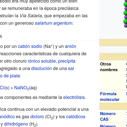
e sodio era muy apetecido como un bien
 y se remuneraba en la época preclásica
struían la
Vía Salaria
, que empezaba en las
 con un generoso
salarium argentum
.
s
+
o por un
catión
sodio
(Na
) y un
anión
s reacciones características de cualquiera de
r otro cloruro
iónico
soluble
,
precipita
Otros
 agregado a una
disolución
de una
sal
nombres
to de plata
:
Cl
(
s
) +
NaNO
(aq)
3
Fórmula
os componentes es mediante la
electrólisis
.
molecular
trica continua con un elevado potencial a una
Número
anódico
es gas
dicloro
(Cl
) y los
catódicos
2
CAS
 y
dihidrógeno
(H
).
2
Número