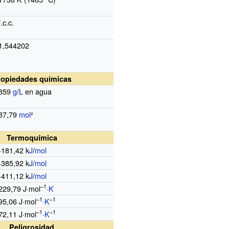
f.c.c.
1,544202
ropiedades químicas
359
g
/
L
en agua
37,79
mol
²
Termoquímica
-181,42 k
J
/
mol
-385,92 k
J
/
mol
-411,12 k
J
/
mol
–1
229,79 J·mol
·
K
–1
–1
95,06 J·mol
·
K
–1
–1
72,11 J·mol
·
K
Peligrosidad