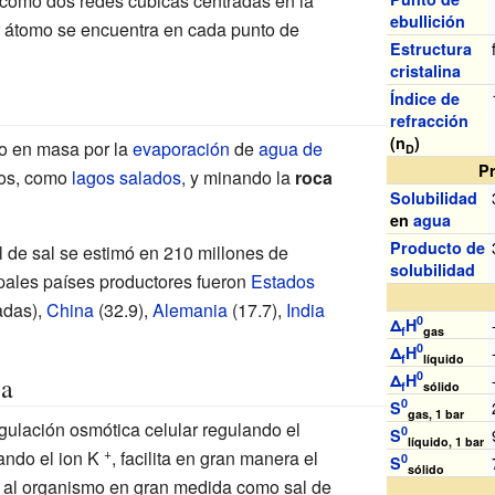
como dos redes cúbicas centradas en la
ebullición
er átomo se encuentra en cada punto de
Estructura
cristalina
Índice de
refracción
(n
)
do en masa por la
evaporación
de
agua de
D
P
sos, como
lagos salados
, y minando la
roca
Solubilidad
en
agua
Producto de
 de sal se estimó en 210 millones de
solubilidad
ipales países productores fueron
Estados
adas),
China
(32.9),
Alemania
(17.7),
India
0
Δ
H
f
gas
0
Δ
H
f
líquido
0
Δ
H
ca
f
sólido
0
S
gas, 1 bar
gulación osmótica celular regulando el
0
S
líquido, 1 bar
+
ndo el ion K
, facilita en gran manera el
0
S
sólido
o al organismo en gran medida como sal de