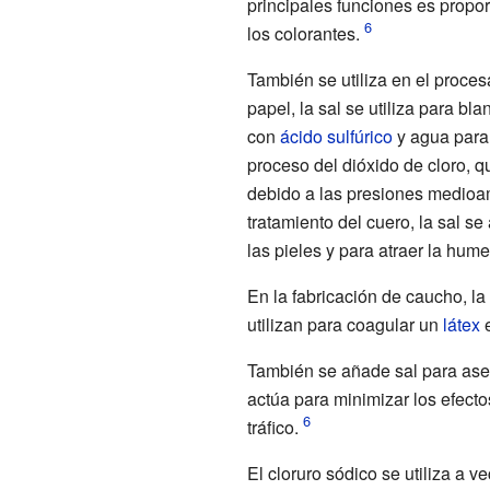
principales funciones es propor
los colorantes.
También se utiliza en el proce
papel, la sal se utiliza para bl
con
ácido sulfúrico
y agua para 
proceso del dióxido de cloro, 
debido a las presiones medioam
tratamiento del cuero, la sal s
las pieles y para atraer la hume
En la fabricación de caucho, la 
utilizan para coagular un
látex
e
También se añade sal para asegu
actúa para minimizar los efect
tráfico.
El cloruro sódico se utiliza a 