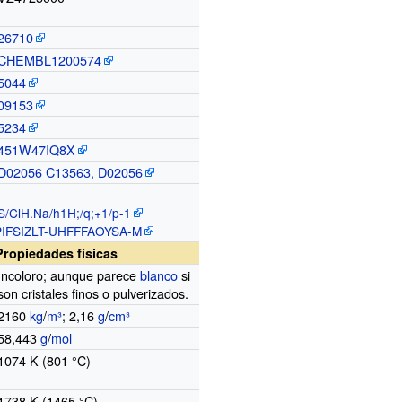
26710
CHEMBL1200574
5044
09153
5234
451W47IQ8X
D02056 C13563, D02056
S/ClH.Na/h1H
;
/q
;
+1/p-1
IFSIZLT-UHFFFAOYSA-M
Propiedades físicas
Incoloro; aunque parece
blanco
si
son cristales finos o pulverizados.
2160
kg
/
m³
; 2,16
g
/
cm³
58,443
g
/
mol
1074
K (801
°C)
1738
K (1465
°C)