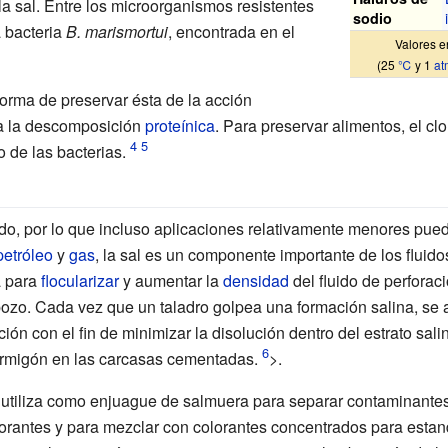
 la sal. Entre los microorganismos resistentes
sodio
a bacteria
B. marismortui
, encontrada en el
Valores e
(25
℃
y 1
at
forma de preservar ésta de la acción
asa la descomposición
proteínica
. Para preservar alimentos, el cl
o de las bacterias.
zado, por lo que incluso aplicaciones relativamente menores pu
petróleo
y
gas
, la sal es un componente importante de los fluido
a para
flocularizar
y aumentar la
densidad
del fluido de perforaci
ozo. Cada vez que un taladro golpea una formación salina, se a
ción con el fin de minimizar la disolución dentro del estrato sali
ormigón en las carcasas cementadas.
>.
l se utiliza como enjuague de salmuera para separar contaminante
lorantes y para mezclar con colorantes concentrados para estan