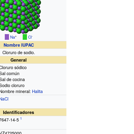
+
-
__
Na
__
Cl
Nombre IUPAC
Cloruro de sodio.
General
Cloruro sódico
Sal común
Sal de cocina
Sodio cloruro
Nombre mineral:
Halita
Na
Cl
Identificadores
7647-14-5
VZ4725000