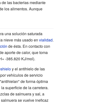
a de las bacterias mediante
 de los alimentos. Aunque
ra una solución saturada
de la nieve más usado en
vialidad
.
ción
de ésta. En contacto con
e aporte de calor, que toma
ΔH= -385.820 KJ/mol).
shielo
y el antihielo de las
por vehículos de servicio
 "antihielan" de forma óptima
a superficie de la carretera.
ezclas de salmuera y sal, a
o salmuera se vuelve ineficaz