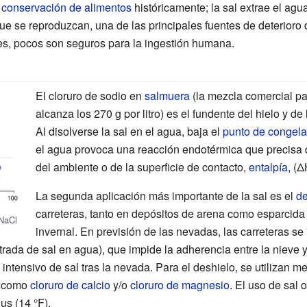
e
conservación de alimentos
históricamente; la sal extrae el agu
ue se reproduzcan, una de las principales fuentes de deterioro
es, pocos son seguros para la ingestión humana.
El cloruro de sodio en
salmuera
(la mezcla comercial pa
alcanza los 270 g por litro) es el fundente del hielo y 
Al disolverse la sal en el agua, baja el
punto de congela
el agua provoca una reacción endotérmica que precisa d
del ambiente o de la superficie de contacto,
entalpía
, (
La segunda aplicación más importante de la sal es el
de
carreteras, tanto en depósitos de arena como esparcida 
NaCl
invernal. En previsión de las nevadas, las carreteras se
ada de sal en agua), que impide la adherencia entre la nieve y l
intensivo de sal tras la nevada. Para el deshielo, se utilizan m
s como
cloruro de calcio
y/o
cloruro de magnesio
. El uso de sal 
us (14
°F)
.