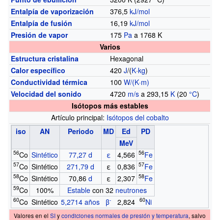
Entalpía de vaporización
376,5
kJ/mol
Entalpía de fusión
16,19
kJ/mol
Presión de vapor
175
Pa
a 1768 K
Varios
Estructura cristalina
Hexagonal
Calor específico
420
J
/(
K
·
kg
)
Conductividad térmica
100
W/(K·m)
Velocidad del sonido
4720
m/s
a 293,15
K
(20
°C
)
Isótopos más estables
Artículo principal:
Isótopos del cobalto
iso
AN
Periodo
MD
Ed
PD
MeV
56
56
Co
Sintético
77,27 d
ε
4,566
Fe
57
57
Co
Sintético
271,79 d
ε
0,836
Fe
58
58
Co
Sintético
70,86
d
ε
2,307
Fe
59
Co
100%
Estable
con 32
neutrones
60
-
60
Co
Sintético
5,2714 años
β
2,824
Ni
Valores en el
SI
y
condiciones normales de presión y temperatura
, salvo