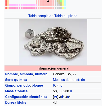
Tabla completa
•
Tabla ampliada
Información general
Nombre
,
símbolo
,
número
Cobalto, Co, 27
Serie química
Metales de transición
Grupo
,
período
,
bloque
9
,
4
,
d
Masa atómica
58,933200
u
7
2
Configuración electrónica
[
Ar
] 3
d
4
s
Dureza Mohs
4,1