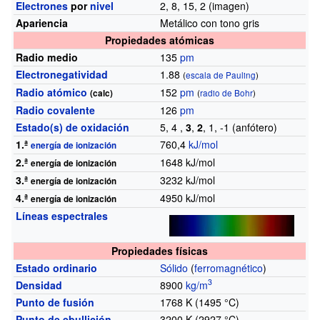
Electrones
por
nivel
2, 8, 15, 2 (imagen)
Apariencia
Metálico con tono gris
Propiedades atómicas
Radio medio
135
pm
Electronegatividad
1.88
(
escala de Pauling
)
Radio atómico
152
pm
(calc)
(
radio de Bohr
)
Radio covalente
126
pm
Estado(s) de oxidación
5, 4 ,
3
,
2
, 1, -1 (anfótero)
1.ª
760,4
kJ/mol
energía de ionización
2.ª
1648
kJ/mol
energía de ionización
3.ª
3232
kJ/mol
energía de ionización
4.ª
4950
kJ/mol
energía de ionización
Líneas espectrales
Propiedades físicas
Estado ordinario
Sólido
(
ferromagnético
)
3
Densidad
8900
kg/m
Punto de fusión
1768
K (1495
°C)
Punto de ebullición
3200
K (2927
°C)