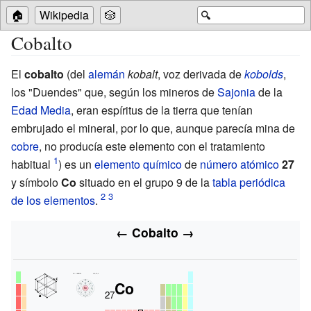
🏠
Wikipedia
🎲
🔍
Cobalto
El
cobalto
(del
alemán
kobalt
, voz derivada de
kobolds
,
los "Duendes" que, según los mineros de
Sajonia
de la
Edad Media
, eran espíritus de la tierra que tenían
embrujado el mineral, por lo que, aunque parecía mina de
cobre
, no producía este elemento con el tratamiento
habitual
) es un
elemento químico
de
número atómico
27
y símbolo
Co
situado en el grupo 9 de la
tabla periódica
de los elementos
.
←
Cobalto
→
Co
27