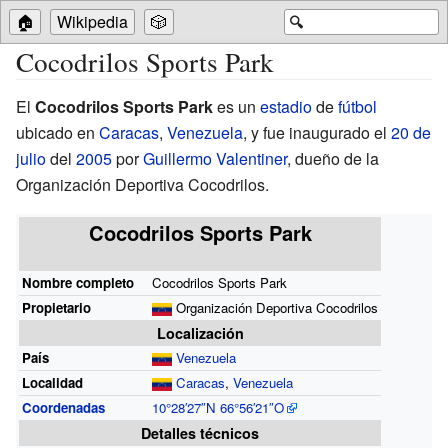
🏠
Wikipedia
🎲
🔍
Cocodrilos Sports Park
El
Cocodrilos Sports Park
es un
estadio
de
fútbol
ubicado en
Caracas
,
Venezuela
, y fue inaugurado el
20 de
julio
del
2005
por
Guillermo Valentiner
, dueño de la
Organización Deportiva Cocodrilos.
Cocodrilos Sports Park
Nombre completo
Cocodrilos Sports Park
Propietario
Organización Deportiva Cocodrilos
Localización
País
Venezuela
Localidad
Caracas
,
Venezuela
Coordenadas
10°28′27″N
66°56′21″O
Detalles técnicos