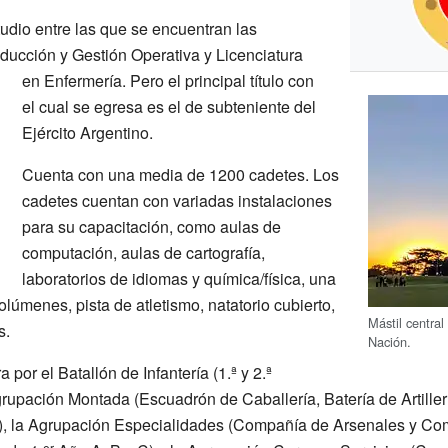
udio entre las que se encuentran las
nducción y Gestión Operativa y Licenciatura
en Enfermería. Pero el principal título con
el cual se egresa es el de subteniente del
Ejército Argentino.
Cuenta con una media de 1200 cadetes. Los
cadetes cuentan con variadas instalaciones
para su capacitación, como aulas de
computación, aulas de cartografía,
laboratorios de idiomas y química/física, una
lúmenes, pista de atletismo, natatorio cubierto,
Mástil central
s.
Nación.
por el Batallón de Infantería (1.ª y 2.ª
grupación Montada (Escuadrón de Caballería, Batería de Artille
 la Agrupación Especialidades (Compañía de Arsenales y Com
er