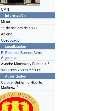
CMN
Información
Militar
11 de octubre de 1869
Abierto
Coeducación
Localización
El Palomar
,
Buenos Aires
,
Argentina
Aviador Matienzo y Ruta 201
34°36′03″S
58°36′11″O
Autoridades
Coronel
Guillermo Hipólito
Martínez