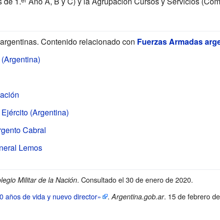
s de
1.
Año A, B y C) y la Agrupación Cursos y Servicios (Com
argentinas. Contenido relacionado con
Fuerzas Armadas arge
 (Argentina)
Nación
Ejército (Argentina)
rgento Cabral
eneral Lemos
. Consultado el 30 de enero de 2020
.
legio Militar de la Nación
50 años de vida y nuevo director»
.
. 15 de febrero d
Argentina.gob.ar