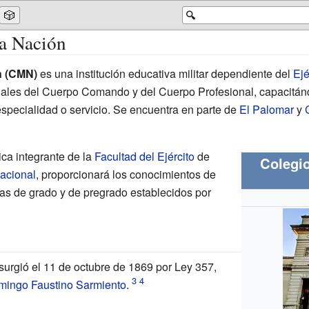
🎲
🔍
la Nación
ón (CMN)
es una institución educativa militar dependiente del
Ejé
iciales del Cuerpo Comando y del Cuerpo Profesional, capacitán
especialidad o servicio. Se encuentra en parte de
El Palomar
y
a integrante de la
Facultad del Ejército
de
Colegio
acional
, proporcionará los conocimientos de
ras de grado y de pregrado establecidos por
 surgió el 11 de octubre de 1869 por Ley 357,
ingo Faustino Sarmiento
.