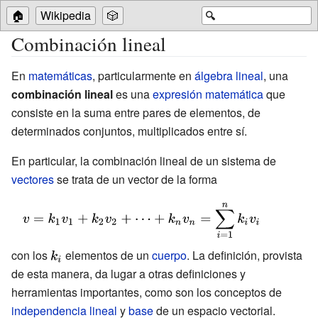
🏠
Wikipedia
🎲
🔍
Combinación lineal
En
matemáticas
, particularmente en
álgebra lineal
, una
combinación lineal
es una
expresión matemática
que
consiste en la suma entre pares de elementos, de
determinados conjuntos, multiplicados entre sí.
En particular, la combinación lineal de un sistema de
vectores
se trata de un vector de la forma
{\displaystyle
v=k_{1}v_{1}+k_{2}v_{2}+\cdots
+k_{n}v_{n}=\sum
con los
{\displaystyle
elementos de un
cuerpo
. La definición, provista
_{i=1}^{n}k_{i}v_{i}}
de esta manera, da lugar a otras definiciones y
k_{i}}
herramientas importantes, como son los conceptos de
independencia lineal
y
base
de un espacio vectorial.