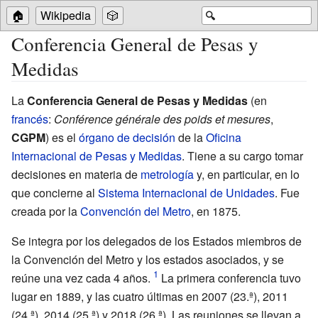
🏠
Wikipedia
🎲
🔍
Conferencia General de Pesas y
Medidas
La
Conferencia General de Pesas y Medidas
(en
francés
:
Conférence générale des poids et mesures
,
CGPM
) es el
órgano de decisión
de la
Oficina
Internacional de Pesas y Medidas
. Tiene a su cargo tomar
decisiones en materia de
metrología
y, en particular, en lo
que concierne al
Sistema Internacional de Unidades
. Fue
creada por la
Convención del Metro
, en 1875.
Se integra por los delegados de los Estados miembros de
la Convención del Metro y los estados asociados, y se
reúne una vez cada 4
años.
La primera conferencia tuvo
lugar en 1889, y las cuatro últimas en 2007 (23.ª), 2011
(24.ª), 2014 (25.ª) y 2018 (26.ª). Las reuniones se llevan a