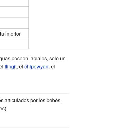
a inferior
nguas poseen labiales, solo un
el
tlingit
, el
chipewyan
, el
s articulados por los bebés,
es).