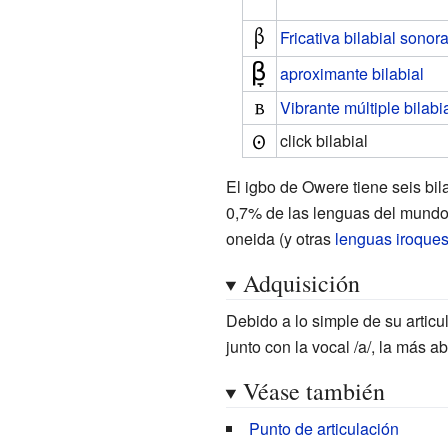
Fricativa bilabial sonor
aproximante bilabial
Vibrante múltiple bilabi
click bilabial
El igbo de Owere tiene seis bil
0,7% de las lenguas del mundo 
oneida
(y otras
lenguas iroque
Adquisición
Debido a lo simple de su articu
junto con la vocal /a/, la más ab
Véase también
Punto de articulación