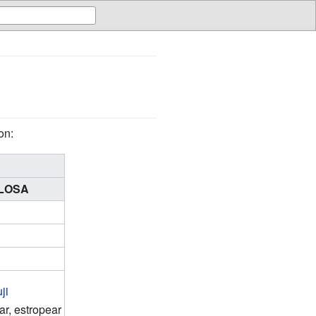
on:
LOSA
ji
r, estropear