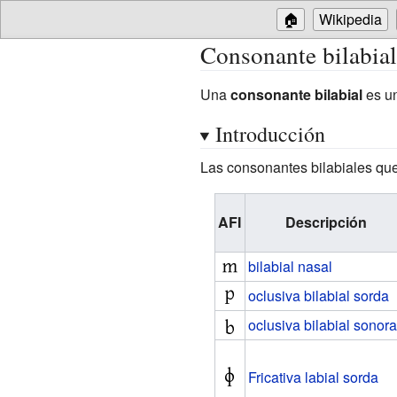
🏠
Wikipedia
Consonante bilabial
Una
consonante bilabial
es u
Introducción
Las consonantes bilabiales que
AFI
Descripción
bilabial nasal
oclusiva bilabial sorda
oclusiva bilabial sonora
Fricativa labial sorda