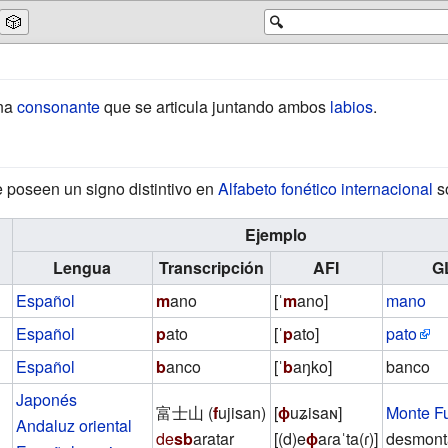
🎲
🔍
na
consonante
que se articula juntando ambos
labios
.
 poseen un signo distintivo en
Alfabeto fonético internacional
s
Ejemplo
Lengua
Transcripción
AFI
G
Español
m
ano
[ˈ
m
ano]
mano
Español
p
ato
[ˈ
p
ato]
pato
Español
b
anco
[ˈ
b
aŋko]
banco
Japonés
富士山 (
f
ujisan)
[
ɸ
uʑisaɴ]
Monte Fu
Andaluz oriental
de
sb
aratar
[(d)e
ɸ
aɾaˈta(ɾ)]
desmonta