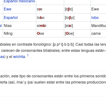
Español mexicano
a
Ewe
ɛ
ʋ
ɛ
[ɛ̀
β
ɛ̀]
Ewe
Español
lo
b
o
[lo
β̞
o]
lobo
al
Nias
si
mb
i
[si
ʙ
i]
Mandíbul
Nǁng
ʘ
oe
[
ʘ
oe]
carne
abiales en contraste fonológico:
[p pʰ ɓ̥ b b̤ ɓ]
. Casi todas las le
carecen de consonantes bilabiales; entre estas lenguas están 
sas
) y el
wichita
.
lación, este tipo de consonantes están entre los primeros sonido
ierta (así, /ma/ y /pa/ suelen estar entre las primeras produccion