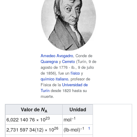
Amedeo Avogadro
, Conde de
Quaregna
y
Cerreto
(Turín,
9 de
agosto de 1776
- ib.,
9 de julio
de 1856
), fue un
físico
y
químico
italiano
, profesor de
Física de la
Universidad de
Turín
desde 1820 hasta su
muerte.
Valor de
N
Unidad
A
23
−1
6,022
140
76
×
10
mol
26
−1
2,731
597
34(12)
×
10
(lb-mol)