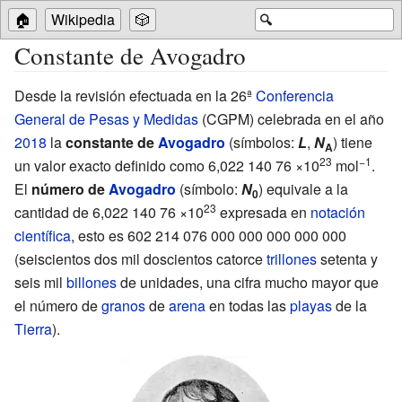
🏠
Wikipedia
🎲
🔍
Constante de Avogadro
Desde la revisión efectuada en la 26ª
Conferencia
General de Pesas y Medidas
(CGPM) celebrada en el año
2018
la
constante de
Avogadro
(símbolos:
L
,
N
) tiene
A
23
−1
un valor exacto definido como 6,022
140
76
×10
mol
.
El
número de
Avogadro
(símbolo:
N
) equivale a la
0
23
cantidad de 6,022
140
76
×10
expresada en
notación
científica
, esto es 602 214 076 000 000 000 000 000
(seiscientos dos mil doscientos catorce
trillones
setenta y
seis mil
billones
de unidades, una cifra mucho mayor que
el número de
granos
de
arena
en todas las
playas
de la
Tierra
).