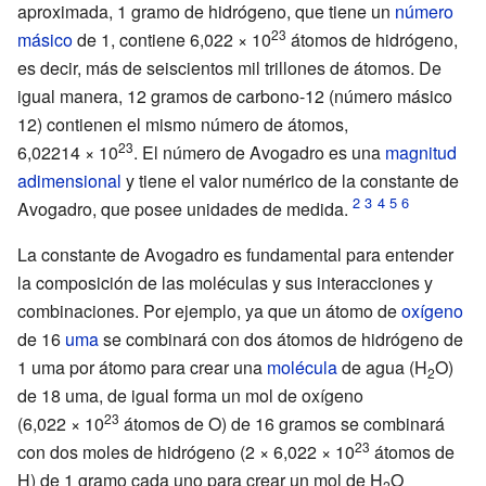
aproximada, 1 gramo de hidrógeno, que tiene un
número
23
másico
de 1, contiene 6,022
×
10
átomos de hidrógeno,
es decir, más de seiscientos mil trillones de átomos. De
igual manera, 12 gramos de carbono-12 (número másico
12) contienen el mismo número de átomos,
23
6,02214
×
10
. El número de Avogadro es una
magnitud
adimensional
y tiene el valor numérico de la constante de
Avogadro, que posee unidades de medida.
La constante de Avogadro es fundamental para entender
la composición de las moléculas y sus interacciones y
combinaciones. Por ejemplo, ya que un átomo de
oxígeno
de 16
uma
se combinará con dos átomos de hidrógeno de
1 uma por átomo para crear una
molécula
de agua (H
O)
2
de 18 uma, de igual forma un mol de oxígeno
23
(6,022
×
10
átomos de O) de 16 gramos se combinará
23
con dos moles de hidrógeno (2
×
6,022
×
10
átomos de
H) de 1 gramo cada uno para crear un mol de H
O
2