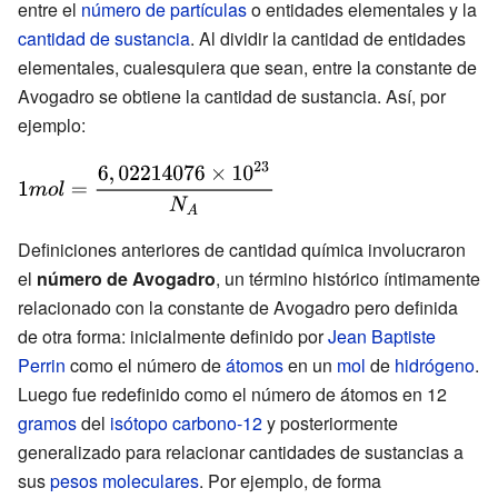
entre el
número de partículas
o entidades elementales y la
cantidad de sustancia
. Al dividir la cantidad de entidades
elementales, cualesquiera que sean, entre la constante de
Avogadro se obtiene la cantidad de sustancia. Así, por
ejemplo:
{\displaystyle
1mol={\frac
{6,02214076\times
Definiciones anteriores de cantidad química involucraron
10^{23}}{N_{A}}}}
el
número de Avogadro
, un término histórico íntimamente
relacionado con la constante de Avogadro pero definida
de otra forma: inicialmente definido por
Jean Baptiste
Perrin
como el número de
átomos
en un
mol
de
hidrógeno
.
Luego fue redefinido como el número de átomos en 12
gramos
del
isótopo
carbono-12
y posteriormente
generalizado para relacionar cantidades de sustancias a
sus
pesos moleculares
. Por ejemplo, de forma