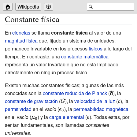
🏠
Wikipedia
🎲
🔍
Constante física
En
ciencias
se llama
constante física
al valor de una
magnitud física
que, fijado un sistema de unidades,
permanece invariable en los procesos
físicos
a lo largo del
tiempo. En contraste, una
constante matemática
representa un valor invariable que no está implicado
directamente en ningún proceso físico.
Existen muchas constantes físicas; algunas de las más
conocidas son la
constante reducida de Planck
(
{\displaystyl
), la
constante de gravitación
(
{\displaystyle
), la
velocidad de la luz
\hbar }
(
{\display
), la
permitividad
en el vacío (
{\displaystyle
G}
), la
permeabilidad magnética
c}
en el vacío (
{\displaystyle
) y la
carga elemental
\epsilon _{0}}
(
{\displaystyle
). Todas estas, por
\mu _{0}}
e}
ser tan fundamentales, son llamadas
constantes
universales
.