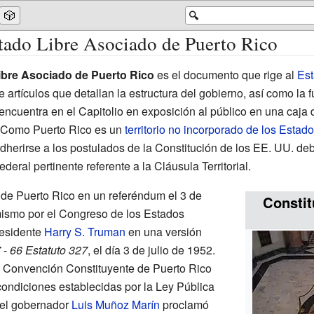
🎲
🔍
tado Libre Asociado de Puerto Rico
ibre Asociado de Puerto Rico
es el documento que rige al
Est
e artículos que detallan la estructura del gobierno, así como la 
encuentra en el Capitolio en exposición al público en una caja d
. Como Puerto Rico es un
territorio no incorporado de los Estad
dherirse a los postulados de la Constitución de los EE. UU. deb
ederal pertinente referente a la Cláusula Territorial.
o de Puerto Rico en un referéndum el 3 de
Constit
ismo por el Congreso de los Estados
residente
Harry S. Truman
en una versión
7
-
66 Estatuto 327
, el día 3 de julio de 1952.
la Convención Constituyente de Puerto Rico
 condiciones establecidas por la Ley Pública
, el gobernador
Luis Muñoz Marín
proclamó