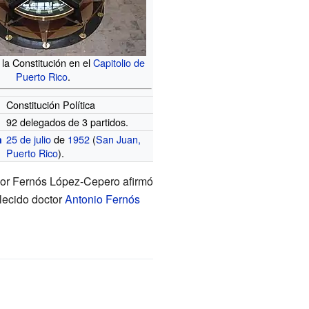
 la Constitución en el
Capitolio de
Puerto Rico
.
Constitución Política
92 delegados de 3 partidos.
25 de julio
de
1952
(
San Juan,
n
Puerto Rico
).
fesor Fernós López-Cepero afirmó
llecido doctor
Antonio Fernós