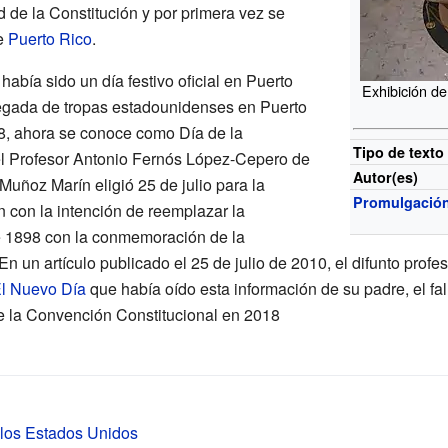
d de la Constitución y por primera vez se
e
Puerto Rico
.
había sido un día festivo oficial en Puerto
Exhibición de
egada de tropas estadounidenses en Puerto
8, ahora se conoce como Día de la
Tipo de texto
el Profesor Antonio Fernós López-Cepero de
Autor(es)
Muñoz Marín eligió 25 de julio para la
Promulgació
n con la intención de reemplazar la
 1898 con la conmemoración de la
En un artículo publicado el 25 de julio de 2010, el difunto pro
l Nuevo Día
que había oído esta información de su padre, el fa
de la Convención Constitucional en 2018
e los Estados Unidos