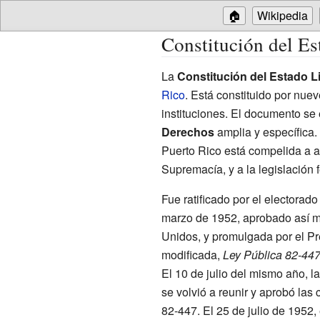
🏠
Wikipedia
Constitución del Es
La
Constitución del Estado L
Rico
. Está constituido por nuev
instituciones. El documento se 
Derechos
amplia y específica
Puerto Rico está compelida a a
Supremacía, y a la legislación f
Fue ratificado por el electorad
marzo de 1952, aprobado así m
Unidos, y promulgada por el P
modificada,
Ley Pública 82-44
El 10 de julio del mismo año, 
se volvió a reunir y aprobó las
82-447. El 25 de julio de 1952