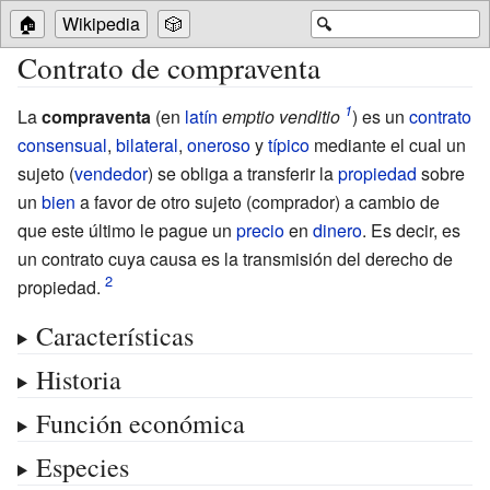
🏠
Wikipedia
🎲
🔍
Contrato de compraventa
La
compraventa
(en
latín
emptio venditio
) es un
contrato
consensual
,
bilateral
,
oneroso
y
típico
mediante el cual un
sujeto (
vendedor
) se obliga a transferir la
propiedad
sobre
un
bien
a favor de otro sujeto (comprador) a cambio de
que este último le pague un
precio
en
dinero
. Es decir, es
un contrato cuya causa es la transmisión del derecho de
propiedad.
Características
Historia
Función económica
Especies