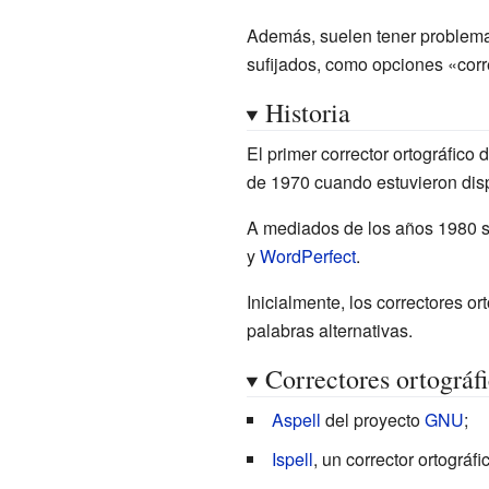
Además, suelen tener problema
sufijados, como opciones «corr
Historia
El primer corrector ortográfico 
de 1970 cuando estuvieron disp
A mediados de los años 1980 se
y
WordPerfect
.
Inicialmente, los correctores o
palabras alternativas.
Correctores ortográf
Aspell
del proyecto
GNU
;
Ispell
, un corrector ortográfi