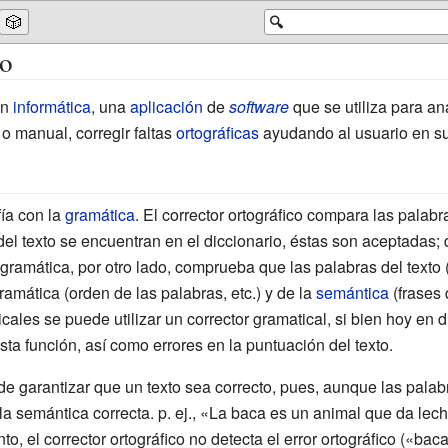
🎲
🔍
co
en
informática
, una
aplicación
de
software
que se utiliza para ana
 o manual, corregir faltas
ortográficas
ayudando al usuario en su 
fía con la
gramática
. El corrector ortográfico compara las palabr
del texto se encuentran en el diccionario, éstas son aceptadas; de
gramática, por otro lado, comprueba que las palabras del texto (
amática (orden de las palabras, etc.) y de la
semántica
(frases 
icales se puede utilizar un
corrector gramatical
, si bien hoy en 
ta función, así como errores en la puntuación del texto.
de garantizar que un texto sea correcto, pues, aunque las palab
a semántica correcta. p. ej., «La baca es un animal que da lec
nto, el corrector ortográfico no detecta el error ortográfico («ba