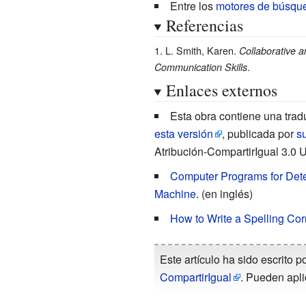
Entre los
motores de búsqu
Referencias
L. Smith, Karen.
Collaborative a
.
Communication Skills
Enlaces externos
Esta obra contiene una trad
esta versión
, publicada por
su
Atribución-CompartirIgual 3.0 
Computer Programs for Detec
Machine
. (en inglés)
How to Write a Spelling Cor
Este artículo ha sido escrito p
CompartirIgual
. Pueden apli