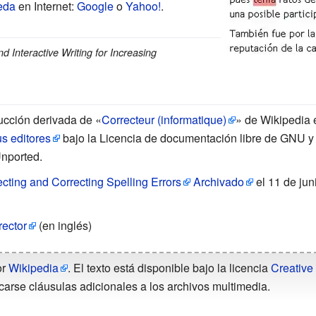
eda
en Internet:
Google
o
Yahoo!
.
nd Interactive Writing for Increasing
ucción derivada de «
Correcteur (informatique)
» de Wikipedia 
s editores
bajo la Licencia de documentación libre de GNU y
Unported.
ting and Correcting Spelling Errors
Archivado
el 11 de ju
rector
(en inglés)
or
Wikipedia
. El texto está disponible bajo la licencia
Creative
carse cláusulas adicionales a los archivos multimedia.