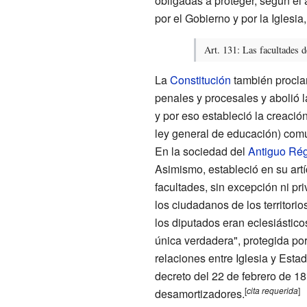
obligadas a proteger, según el 
por el Gobierno y por la Iglesia
Art. 131: Las facultades de
La
Constitución
también procl
penales y procesales y abolió 
y por eso estableció la creaci
ley general de educación) común
En la sociedad del
Antiguo Ré
Asimismo, estableció en su artí
facultades, sin excepción ni pr
los ciudadanos de los territorio
los diputados eran eclesiásticos
única verdadera", protegida por 
relaciones entre Iglesia y Esta
decreto del 22 de febrero de 18
[
cita
requerida
]
desamortizadores.