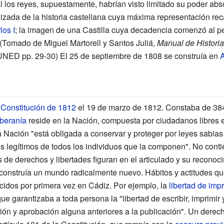
 los reyes, supuestamente, habrían visto limitado su poder abso
zada de la historia castellana cuya máxima representación rec
los I
; la imagen de una Castilla cuya decadencia comenzó al per
 (Tomado de Miguel Martorell y Santos Juliá,
Manual de Historia
UNED pp. 29-30) El 25 de septiembre de 1808 se construía en
A
a
Constitución de 1812
el 19 de marzo de 1812. Constaba de 384
beranía
reside en la Nación, compuesta por ciudadanos libres e i
a Nación "está obligada a conservar y proteger por leyes sabias y 
 legítimos de todos los individuos que la componen". No contie
s de derechos y libertades figuran en el articulado y su recono
construía un mundo radicalmente nuevo. Hábitos y actitudes qu
cidos por primera vez en Cádiz. Por ejemplo, la
libertad de imp
e garantizaba a toda persona la "libertad de escribir, imprimir y
sión y aprobación alguna anteriores a la publicación". Un dere