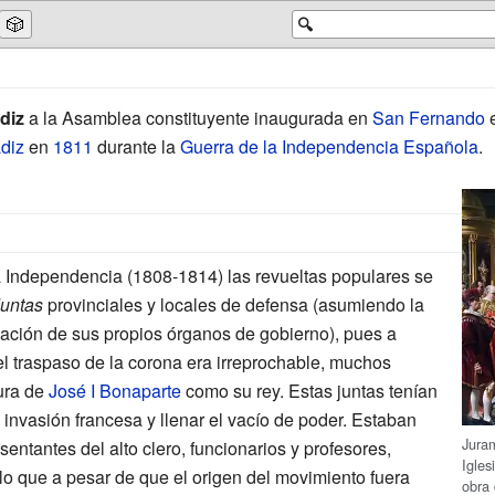
🎲
🔍
diz
a la Asamblea constituyente inaugurada en
San Fernando
diz
en
1811
durante la
Guerra de la Independencia Española
.
 Independencia (1808-1814) las revueltas populares se
untas
provinciales y locales de defensa (asumiendo la
mación de sus propios órganos de gobierno), pues a
el traspaso de la corona era irreprochable, muchos
ura de
José I Bonaparte
como su rey. Estas juntas tenían
invasión francesa y llenar el vacío de poder. Estaban
Juram
entantes del alto clero, funcionarios y profesores,
Igle
lo que a pesar de que el origen del movimiento fuera
obra