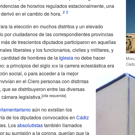
videncias de horarios regulados estacionalmente, una
 derivó en el cambio de hora.
ara la elección en muchos distritos y un elevado
o por ciudadanos de las correspondientes provincias
más de trescientos diputados participaron en aquellas
les liberales y los funcionarios, civiles y militares, y
al cantidad de hombres de la
Iglesia
no debe hacer
Monu
Cádi
: a principios del
siglo
xix
la carrera eclesiástica era
ción social, o para acceder a la mejor
onvivían en el Clero personas con distintas
, que se distribuyeron entre las diversas
[
cita
requerida
]
 cámara legislativa.
rlamentarismo
aún no existían los
yoría de los diputados convocados en
Cádiz
tes. Los
absolutistas
también llamados
 por su sumisión a la corona, querían que la