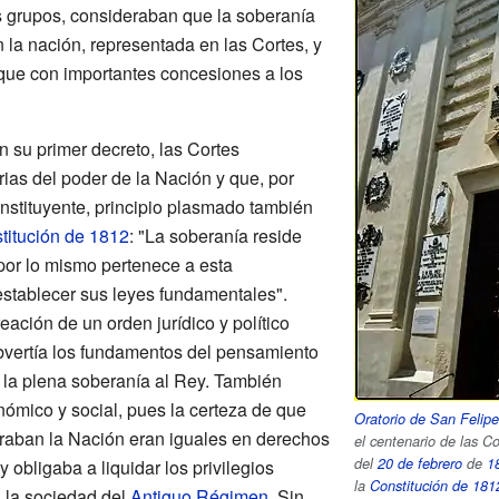
os grupos, consideraban que la soberanía
 la nación, representada en las Cortes, y
que con importantes concesiones a los
 su primer decreto, las Cortes
ias del poder de la Nación y que, por
onstituyente, principio plasmado también
titución de 1812
: "La soberanía reside
por lo mismo pertenece a esta
stablecer sus leyes fundamentales".
ación de un orden jurídico y político
bvertía los fundamentos del pensamiento
ía la plena soberanía al Rey. También
ómico y social, pues la certeza de que
Oratorio de San Felipe
raban la Nación eran iguales en derechos
el centenario de las Co
del
20 de febrero
de
1
 obligaba a liquidar los privilegios
la
Constitución de 181
 la sociedad del
Antiguo Régimen
. Sin