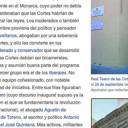
ente en el Monarca, cuyo poder no debía
nsideraban que las Cortes habrían de
tizar las leyes. Los moderados o también
ombre proviene del político y pensador
vellanos
, abogaban por una soberanía
tes, y ello les convierte en los
derado y conservador
que se desarrolló
as Cortes debían ser bicamerales,
res y asumían buena parte del programa
tercer grupo era el de los
liberales
. No
Real Teatro de las Cor
n equipo cohesionado, con notable
el
24 de septiembre
d
d de iniciativa. Entre sus filas figuraban
diputados que redacta
ero
(cuyo discurso inaugural supuso ya la
en el que se fundamentaría la revolución
 nacional), el abogado
Agustín de
de Toreno
, el escritor y político
Antonio
el José Quintana
. Más activos, militantes