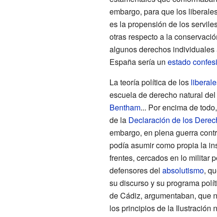
embargo, para que los liberale
es la propensión de los servile
otras respecto a la conservació
algunos derechos individuales a 
España sería un
estado confes
La teoría política de los
liberale
escuela de derecho natural de
Bentham
... Por encima de todo,
de la
Declaración de los Derec
embargo, en plena guerra contr
podía asumir como propia la ins
frentes, cercados en lo militar p
defensores del
absolutismo
, q
su discurso y su programa polít
de Cádiz, argumentaban, que no 
los principios de la Ilustració