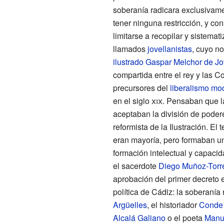
soberanía radicara exclusivam
tener ninguna restricción, y co
limitarse a recopilar y sistema
llamados
jovellanistas
, cuyo n
ilustrado
Gaspar Melchor de Jo
compartida entre el rey y las Cor
precursores del
liberalismo mo
en el
siglo
xix
. Pensaban que l
aceptaban la división de pode
reformista de la Ilustración. El 
eran mayoría, pero formaban u
formación intelectual y capacida
el sacerdote
Diego Muñoz-Torr
aprobación del primer decreto 
política de Cádiz: la soberanía
Argüelles
, el historiador
Conde 
Alcalá Galiano
o el poeta
Manu