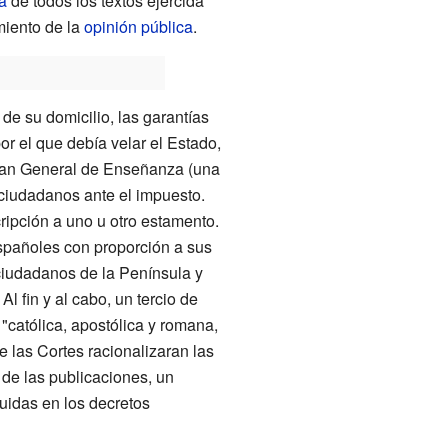
a
de todos los textos ejercida
imiento de la
opinión pública
.
 de su domicilio, las garantías
por el que debía velar el Estado,
 Plan General de Enseñanza (una
 ciudadanos ante el impuesto.
cripción a uno u otro estamento.
españoles con proporción a sus
 ciudadanos de la Península y
. Al fin y al cabo, un tercio de
 "católica, apostólica y romana,
ue las Cortes racionalizaran las
 de las publicaciones, un
uidas en los decretos