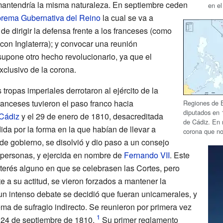
o mantendría la misma naturaleza. En septiembre ceden
en e
prema Gubernativa del Reino
la cual se va a
de dirigir la defensa frente a los franceses (como
 con Inglaterra); y convocar una reunión
 supone otro hecho revolucionario, ya que el
xclusivo de la corona.
tropas imperiales derrotaron al ejército de la
 franceses tuvieron el paso franco hacia
Regiones de 
diputados en 1
Cádiz
y el 29 de enero de 1810, desacreditada
de Cádiz. En r
idida por la forma en la que habían de llevar a
corona que no
e gobierno, se disolvió y dio paso a un consejo
 personas, y ejercida en nombre de
Fernando VII
. Este
nterés alguno en que se celebrasen las Cortes, pero
te a su actitud, se vieron forzados a mantener la
 un intenso debate se decidió que fueran unicamerales, y
ma de sufragio indirecto. Se reunieron por primera vez
l 24 de septiembre de 1810.
Su primer reglamento