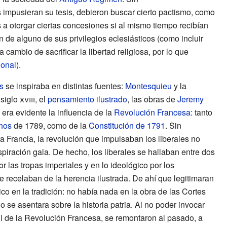
s impusieran su tesis, debieron buscar cierto pactismo, como
s a otorgar ciertas concesiones si al mismo tiempo recibían
n de alguno de sus privilegios eclesiásticos (como incluir
cambio de sacrificar la libertad religiosa, por lo que
ional
).
s
se inspiraba en distintas fuentes:
Montesquieu
y la
l
siglo
xviii
, el
pensamiento ilustrado
, las obras de
Jeremy
 era evidente la influencia de la
Revolución Francesa
: tanto
hos
de 1789, como de la
Constitución de 1791
. Sin
a Francia, la revolución que impulsaban los liberales no
piración gala. De hecho, los liberales se hallaban entre dos
or las tropas imperiales y en lo ideológico por los
ue recelaban de la herencia ilustrada. De ahí que legitimaran
ico en la tradición: no había nada en la obra de las Cortes
se asentara sobre la historia patria. Al no poder invocar
n ni de la Revolución Francesa, se remontaron al pasado, a