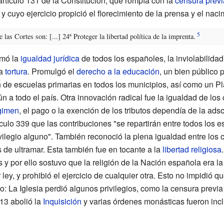
artículo 131 de la Constitución, que rompía con la
censura previ
, y cuyo ejercicio propició el florecimiento de la prensa y el nac
 las Cortes son: [...] 24ª Proteger la libertad política de la imprenta.
amó la
igualdad jurídica
de todos los españoles, la inviolabilidad
la
tortura
. Promulgó el
derecho a la educación
, un bien público 
ón de escuelas primarias en todos los municipios, así como un
 a todo el país. Otra innovación radical fue la igualdad de los
gimen
, el pago o la exención de los tributos dependía de la ads
culo 339 que las contribuciones "se repartirán entre todos los 
ivilegio alguno". También reconoció la plena igualdad entre los
s de ultramar. Esta también fue en tocante a la
libertad religiosa
 y por ello sostuvo que la religión de la Nación española era la
ley, y prohibió el ejercicio de cualquier otra. Esto no impidió q
do: La Iglesia perdió algunos privilegios, como la censura previa
13 abolió la
Inquisición
y varias órdenes monásticas fueron incl