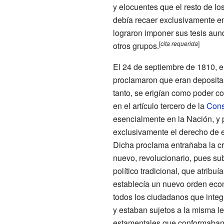
y elocuentes que el resto de l
debía recaer exclusivamente en
lograron imponer sus tesis aun
[
cita
requerida
]
otros grupos.
El 24 de septiembre de 1810, en
proclamaron que eran depositar
tanto, se erigían como poder c
en el artículo tercero de la
Cons
esencialmente en la Nación, y 
exclusivamente el derecho de e
Dicha proclama entrañaba la cre
nuevo, revolucionario, pues su
político tradicional, que atribu
establecía un nuevo orden econ
todos los ciudadanos que integ
y estaban sujetos a la misma ley
estamentales que conformaban