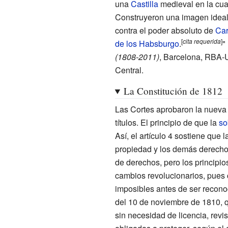
una
Castilla
medieval en la cual
Construyeron una imagen ideali
contra el poder absoluto de
Car
[
cita
requerida
]
de los Habsburgo
.
"
(1808-2011)
, Barcelona, RBA-
Central.
La Constitución de 1812
Las Cortes aprobaron la nuev
títulos. El principio de que la
so
Así, el artículo 4 sostiene que l
propiedad y los demás derechos
de derechos, pero los principio
cambios revolucionarios, pues 
imposibles antes de ser recono
del 10 de noviembre de 1810, qu
sin necesidad de licencia, revi