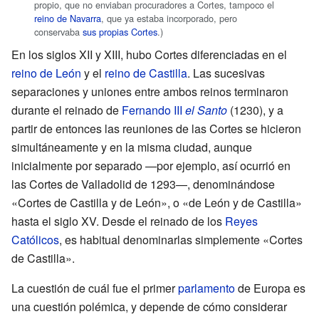
propio, que no enviaban procuradores a Cortes, tampoco el
reino de Navarra
, que ya estaba incorporado, pero
conservaba
sus propias Cortes
.)
En los siglos
XII
y
XIII
, hubo Cortes diferenciadas en el
reino de León
y el
reino de Castilla
. Las sucesivas
separaciones y uniones entre ambos reinos terminaron
durante el reinado de
Fernando III
el Santo
(1230), y a
partir de entonces las reuniones de las Cortes se hicieron
simultáneamente y en la misma ciudad, aunque
inicialmente por separado —por ejemplo, así ocurrió en
las
Cortes de Valladolid de 1293
—, denominándose
«Cortes de Castilla y de León», o «de León y de Castilla»
hasta el siglo
XV
. Desde el reinado de los
Reyes
Católicos
, es habitual denominarlas simplemente «Cortes
de Castilla».
La cuestión de cuál fue el primer
parlamento
de Europa es
una cuestión polémica, y depende de cómo considerar