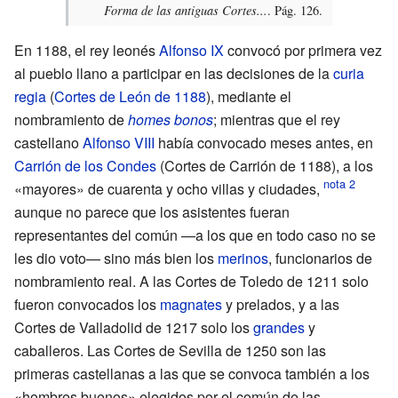
Forma de las antiguas Cortes...
. Pág. 126.
En 1188, el rey leonés
Alfonso IX
convocó por primera vez
al pueblo llano a participar en las decisiones de la
curia
regia
(
Cortes de León de 1188
), mediante el
nombramiento de
homes bonos
; mientras que el rey
castellano
Alfonso VIII
había convocado meses antes, en
Carrión de los Condes
(
Cortes de Carrión de 1188
), a los
«mayores» de cuarenta y ocho villas y ciudades,
aunque no parece que los asistentes fueran
representantes del común —a los que en todo caso no se
les dio voto— sino más bien los
merinos
, funcionarios de
nombramiento real. A las
Cortes de Toledo de 1211
solo
fueron convocados los
magnates
y prelados, y a las
Cortes de Valladolid de 1217
solo los
grandes
y
caballeros. Las
Cortes de Sevilla de 1250
son las
primeras castellanas a las que se convoca también a los
«hombres buenos» elegidos por el común de las