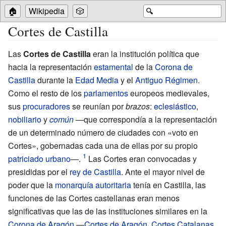
🏠
Wikipedia
🎲
🔍
Cortes de Castilla
Las
Cortes de Castilla
eran la institución política que
hacia la representación
estamental
de la
Corona de
Castilla
durante la
Edad Media
y el
Antiguo Régimen
.
Como el resto de los
parlamentos
europeos medievales,
sus
procuradores
se reunían por
brazos
:
eclesiástico
,
nobiliario
y
común
—que correspondía a la representación
de un determinado número de ciudades con «voto en
Cortes», gobernadas cada una de ellas por su propio
patriciado urbano
—.
Las Cortes eran convocadas y
presididas por el
rey de Castilla
. Ante el mayor nivel de
poder que la
monarquía autoritaria
tenía en Castilla, las
funciones de las Cortes castellanas eran menos
significativas que las de las instituciones similares en la
Corona de Aragón
—
Cortes de Aragón
,
Cortes Catalanas