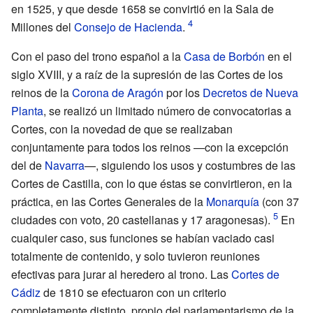
en 1525, y que desde 1658 se convirtió en la
Sala de
Millones
del
Consejo de Hacienda
.
Con el paso del trono español a la
Casa de Borbón
en el
siglo
XVIII
, y a raíz de la supresión de las Cortes de los
reinos de la
Corona de Aragón
por los
Decretos de Nueva
Planta
, se realizó un limitado número de convocatorias a
Cortes, con la novedad de que se realizaban
conjuntamente para todos los reinos —con la excepción
del de
Navarra
—, siguiendo los usos y costumbres de las
Cortes de Castilla, con lo que éstas se convirtieron, en la
práctica, en las Cortes Generales de la
Monarquía
(con 37
ciudades con voto, 20 castellanas y 17 aragonesas).
En
cualquier caso, sus funciones se habían vaciado casi
totalmente de contenido, y solo tuvieron reuniones
efectivas para jurar al heredero al trono. Las
Cortes de
Cádiz
de 1810 se efectuaron con un criterio
completamente distinto, propio del parlamentarismo de la