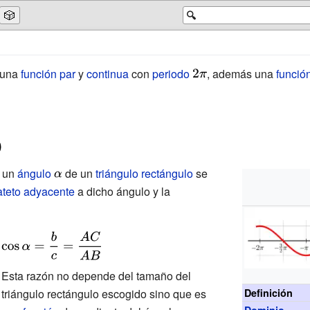
🎲
🔍
 una
función par
y
continua
con
periodo
{\displaystyle
, además una
funció
2\pi }
 un
ángulo
{\displaystyle
de un
triángulo rectángulo
se
ateto
adyacente
\alpha }
a dicho ángulo y la
{\displaystyle
\cos \alpha =
{\frac {b}{c}}=
Esta razón no depende del tamaño del
{\frac {AC}
triángulo rectángulo escogido sino que es
Definición
Dominio