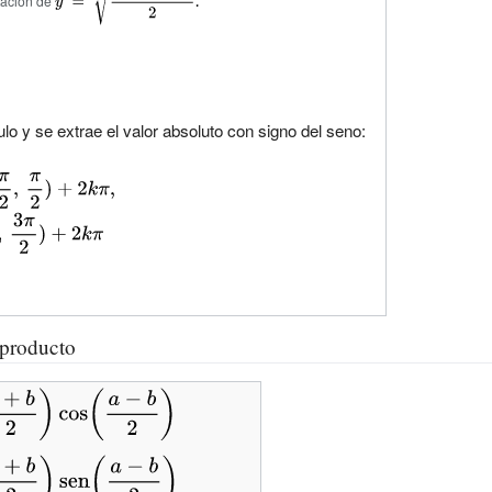
ación de
y\;=\;{\sqrt
{\frac
{1+\cos(2x)}
{2}}}.}
ulo y se extrae el valor absoluto con signo del seno:
producto