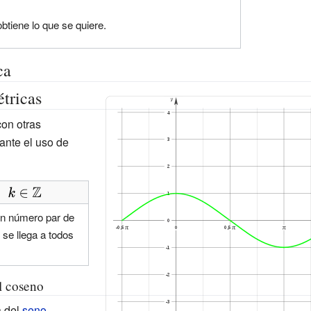
{sen} }\ (z)}
tiene lo que se quiere.
ca
tricas
on otras
nte el uso de
un número par de
se llega a todos
l coseno
a del
seno