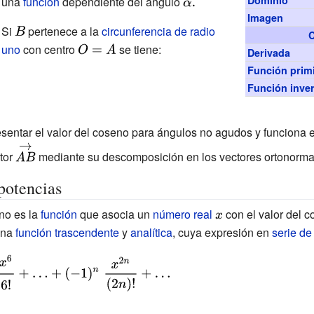
{AB}}}
una
función
dependiente del ángulo
{\displaystyle
Imagen
\alpha .}
Si
{\displaystyle
pertenece a la
circunferencia de radio
C
uno
B}
con centro
{\displaystyle
se tiene:
Derivada
O=A}
Función primi
Función inve
esentar el valor del coseno para ángulos no agudos y funciona 
{\displaystyle
tor
mediante su descomposición en los vectores ortonorm
{\vec {AB}}}
potencias
no es la
función
que asocia un
número real
{\displaystyle
con el valor del c
aystyle
una
función trascendente
y
analítica
, cuya expresión en
x}
serie de