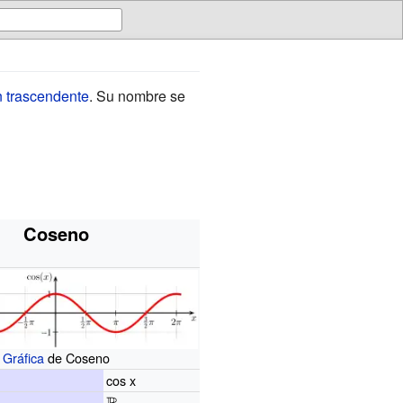
n trascendente
. Su nombre se
Coseno
Gráfica
de Coseno
cos x
{\displaystyle