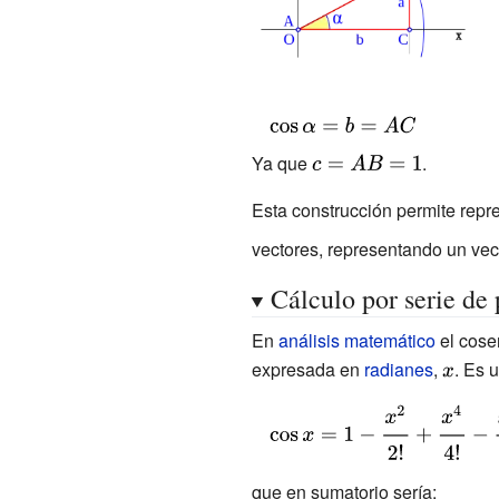
{\displaystyle
\cos \alpha
Ya que
{\displaystyle
.
=b=AC}
c=AB=1}
Esta construcción permite repr
vectores, representando un vec
Cálculo por serie de 
En
análisis matemático
el cose
expresada en
radianes
,
{\displ
. Es 
x}
{\displaystyle
\cos x=1-
{\cfrac {x^{2}}
que en sumatorio sería: