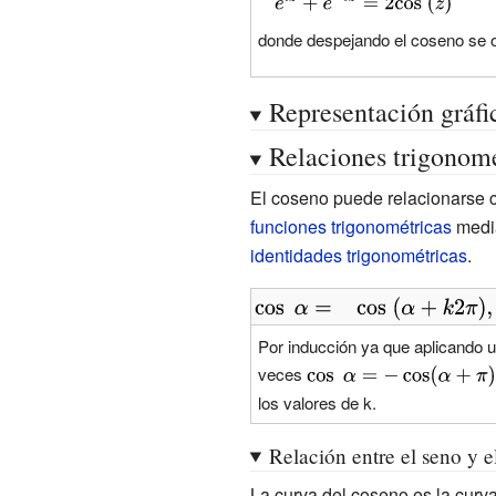
{\displaystyle
{sen} }\ (-z)=}
e^{iz}+e^{-
donde despejando el coseno se ob
iz}=2{\cos }\
(z)}
Representación gráfi
Relaciones trigonomé
El coseno puede relacionarse c
funciones trigonométricas
media
identidades trigonométricas
.
{\displaystyle
\cos \;\alpha
Por inducción ya que aplicando 
=\;\;\;\cos \;
veces
{\displaystyle
(\alpha +k2\pi
\cos \;\alpha
los valores de k.
),\;\;k\in
=-\cos(\alpha
\mathbb {Z} }
Relación entre el seno y e
+\pi )}
La curva del coseno es la curv