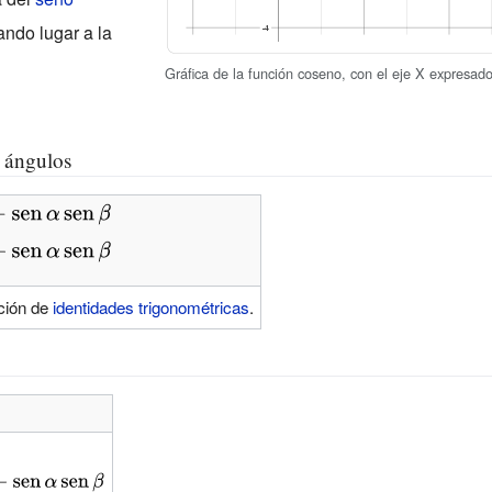
ando lugar a la
Gráfica de la función coseno, con el eje X expresad
 ángulos
cos
me
ción de
identidades trigonométricas
.
ame
me
me