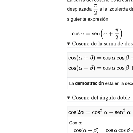
{\displaystyle
desplazada
a la izquierda d
{\frac {\pi }
siguiente expresión:
{2}}}
{\displaystyle
\cos \alpha
Coseno de la suma de dos
=\operatorname
{sen}
{\displaystyle
{\displaystyle
\left(\alpha +
\cos(\alpha
\cos \alpha
{\displaystyle
{\displaystyle
{\frac {\pi }
+\beta )=}
\cos \beta -
\cos(\alpha -
\cos \alpha \
{2}}\right)}
\operatorna
\beta )=}
\beta
La
demostración
está en la sec
{sen} \alpha
+\operatorn
\operatorna
Coseno del ángulo doble
{sen} \alpha
{sen} \beta }
\operatorna
{\displaystyle
{sen} \beta }
\cos 2\alpha
Como:
=\cos
{\displaystyle
{\displaystyle