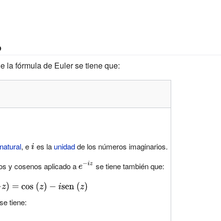
o
e la fórmula de Euler se tiene que:
natural
, e
{\displaystyle
es la
unidad
de los números imaginarios.
i}
nos y cosenos aplicado a
{\displaystyle
se tiene también que:
e^{-iz}}
{\displaystyle
{\cos }\ (z)-
e tiene:
i{\operatorname