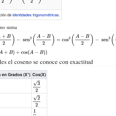
ción de
identidades trigonométricas
.
omo suma
les el coseno se conoce con exactitud
 en Grados (X°)
Cos(X)
{\displaystyle
{\frac {\sqrt
{3}}{2}}}
{\displaystyle
{\frac {\sqrt
{2}}{2}}}
{\displaystyle