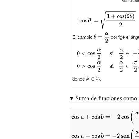
^{2}\theta -1}
^{2}\theta }
Represent
\mathbb {Z} }
{\displaystyle
\vert \cos
\theta \vert =
{\displaystyle
El cambio
corrige el áng
{\sqrt {\frac
\theta ={\frac
{1+\cos(2\theta
{\alpha }{2}}}
{\displaystyle
)}{2}}}}
0<\cos {\frac
{\displaystyle
{\alpha }
0>\cos {\frac
{2}}\;\;\;\;\;
donde
{\displaystyle
.
{\alpha }
{\text{si}}\;\;\;
k\in \mathbb
{2}}\;\;\;\;\;
{\frac {\alpha
{Z} }
{\text{si}}\;\;\;
Suma de funciones como 
}{2}}\in [-
{\frac {\alpha
{\frac {\pi }
}{2}}\in [{\frac
{\displaystyle
{2}},\,{\frac
{\pi }{2}},\,
\cos a+\cos
{\pi }
{\frac {3\pi }
b=\;\;\;2\cos
{2}})+2k\pi ,}
{\displaystyle \cos a-
{2}})+2k\pi }
\left({\frac