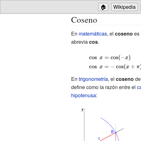
🏠
Wikipedia
Coseno
En
matemáticas
, el
coseno
es
abrevia
cos
.
{\displaystyle
\cos
{\displaystyle
\;x=\cos(-x)}
\cos \;x=-
En
trigonometría
, el
coseno
de
\cos(x+\pi )}
define como la razón entre el
c
hipotenusa
: