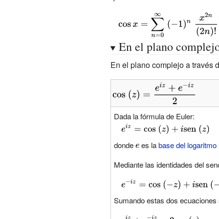
{2!}}+{\cfrac
{x^{4}}{4!}}-
{\displaystyle
{\cfrac {x^{6}}
\cos x=\sum
{6!}}+\ldots +
_{n=0}^{\infty
En el plano complej
(-1)^{n}\;{\frac
}\;(-1)^{n}\;
En el plano complejo a través d
{x^{2n}}
{\frac {x^{2n}}
{(2n)!}}+\ldots
{(2n)!}}}
{\displaystyle
}
{\cos }\ (z)=
{\frac
Dada la fórmula de Euler:
{e^{iz}+e^{-
{\displaystyle
iz}}{2}}}
e^{iz}={\cos }\
donde
{\displaystyle
es la
base del logaritmo 
(z)+i{\operatorname
e}
Mediante las identidades del se
{sen} }\ (z)}
{\displaystyle e^{-
iz}={\cos }\ (-
Sumando estas dos ecuaciones s
z)+i{\operatorname