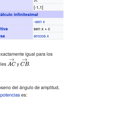
\mathbb {R}
[-1,1]
}
álculo infinitesimal
-sen x
sen x + c
tiva
arccos x
rsa
exactamente igual para los
{\displaystyle
{\displaystyle
ales
y
.
{\vec {AC}}}
{\vec {CB}}}
oseno del ángulo de amplitud,
 potencias
es: