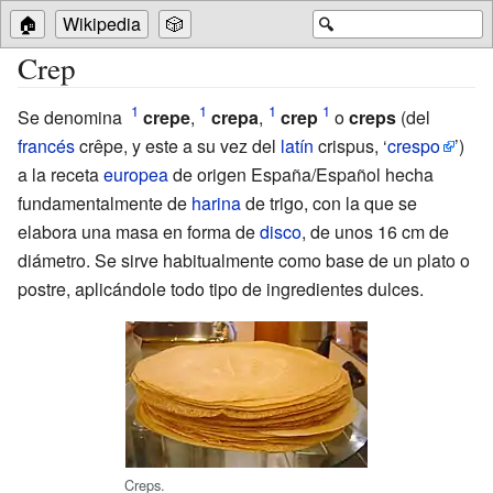
🏠
Wikipedia
🎲
🔍
Crep
Se denomina
crepe
,
crepa
,
crep
o
creps
(del
francés
crêpe, y este a su vez del
latín
crispus, ‘
crespo
’)
a la receta
europea
de origen
España/Español
hecha
fundamentalmente de
harina
de trigo, con la que se
elabora una masa en forma de
disco
, de unos 16
cm de
diámetro. Se sirve habitualmente como base de un plato o
postre, aplicándole todo tipo de ingredientes dulces.
Creps.