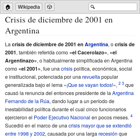
🏠
Wikipedia
🎲
🔍
Crisis de diciembre de 2001 en
Argentina
La
crisis de diciembre de 2001 en
Argentina
, o
crisis de
2001
, también referida como
«el Cacerolazo»
,
«el
Argentinazo»
, o habitualmente simplificada en Argentina
como
«el 2001»
, fue una
crisis
política, económica, social
e institucional, potenciada por una
revuelta
popular
generalizada bajo el lema «
¡Que se vayan todos!
»,
que
causó la renuncia del entonces presidente de la
Argentina
Fernando de la Rúa
, dando lugar a un período de
inestabilidad política durante el cual cinco funcionarios
ejercieron el
Poder Ejecutivo Nacional
en pocos meses.
Sucedió en el marco de una
crisis mayor que se extendió
entre 1998 y 2002
, causada por una larga
recesión
que