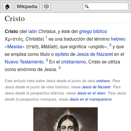
🏠
Wikipedia
🎲
🔍
Cristo
Cristo
(del
latín
Christus
, y éste del
griego bíblico
Χριστός,
Christós
)
es una traducción del término
hebreo
«
Mesías
» (מָשִׁיחַ,
Māšîaḥ
), que significa «ungido»,
y que
se emplea como título o
epíteto
de
Jesús de Nazaret
en el
Nuevo Testamento
.
En el
cristianismo
, Cristo se utiliza
como sinónimo de Jesús.
Este artículo trata sobre Jesús desde el punto de vista
cristiano
. Para
Jesús desde el punto de vista histórico, véase
Jesús de Nazaret
. Para
Jesús desde la perspectiva islámica, véase
Jesús en el islam
. Para Jesús
desde la perspectiva maniquea, véase
Jesús en el maniqueísmo
.