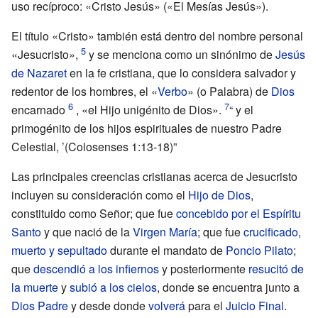
uso recíproco: «Cristo Jesús» («El Mesías Jesús»).
El título «Cristo» también está dentro del nombre personal
«Jesucristo»,
y se menciona como un sinónimo de
Jesús
de Nazaret
en la fe cristiana, que lo considera salvador y
redentor de los hombres, el «
Verbo
» (o Palabra) de
Dios
encarnado
, «el Hijo unigénito de Dios».
“ y el
primogénito de los hijos espirituales de nuestro Padre
Celestial, ’(Colosenses 1:13-18)”
Las principales creencias cristianas acerca de Jesucristo
incluyen su consideración como el
Hijo de Dios
,
constituido como Señor; que fue
concebido por el Espíritu
Santo
y que nació de la
Virgen María
; que fue
crucificado,
muerto y sepultado
durante el mandato de
Poncio Pilato
;
que
descendió a los infiernos
y posteriormente
resucitó de
la muerte
y
subió a los cielos
, donde se encuentra junto a
Dios Padre
y desde donde
volverá
para el
Juicio Final
.