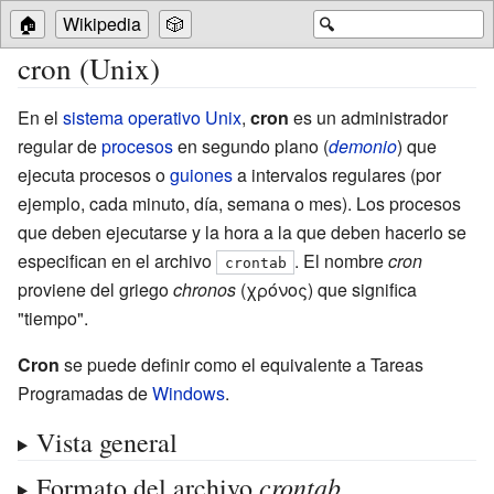
🏠
Wikipedia
🎲
🔍
cron (Unix)
En el
sistema operativo
Unix
,
cron
es un administrador
regular de
procesos
en segundo plano (
demonio
) que
ejecuta procesos o
guiones
a intervalos regulares (por
ejemplo, cada minuto, día, semana o mes). Los procesos
que deben ejecutarse y la hora a la que deben hacerlo se
especifican en el archivo
. El nombre
cron
crontab
proviene del griego
chronos
(χρόνος) que significa
"tiempo".
Cron
se puede definir como el equivalente a Tareas
Programadas de
Windows
.
Vista general
crontab
Formato del archivo