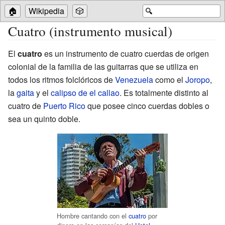
🏠
Wikipedia
🎲
🔍
Cuatro (instrumento musical)
El
cuatro
es un instrumento de cuatro cuerdas de origen
colonial de la familia de las guitarras que se utiliza en
todos los ritmos folclóricos de
Venezuela
como el
Joropo
,
la
gaita
y el
calipso de el callao
. Es totalmente distinto al
cuatro de
Puerto Rico
que posee cinco cuerdas dobles o
sea un quinto doble.
Hombre cantando con el
cuatro
por