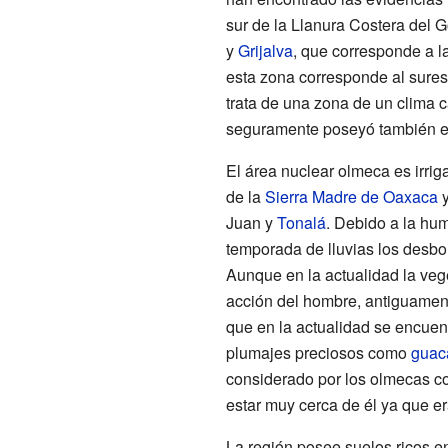
sur de la Llanura Costera del 
y
Grijalva
, que corresponde a l
esta zona corresponde al sures
trata de una zona de un clima 
seguramente poseyó también en
El área nuclear olmeca es irrig
de la
Sierra Madre de Oaxaca
y
Juan y
Tonalá
. Debido a la hum
temporada de lluvias los desbo
Aunque en la actualidad la veg
acción del hombre, antiguamen
que en la actualidad se encuent
plumajes preciosos como
guac
considerado por los olmecas co
estar muy cerca de él ya que er
La región posee suelos ricos 