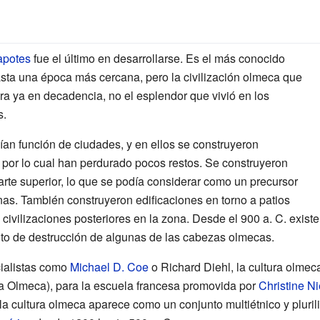
apotes
fue el último en desarrollarse. Es el más conocido
asta una época más cercana, pero la civilización olmeca que
ura ya en decadencia, no el esplendor que vivió en los
s.
ían función de ciudades, y en ellos se construyeron
, por lo cual han perdurado pocos restos. Se construyeron
arte superior, lo que se podía considerar como un precursor
s. También construyeron edificaciones en torno a patios
s civilizaciones posteriores en la zona. Desde el
900 a. C.
existe
ento de destrucción de algunas de las cabezas olmecas.
cialistas como
Michael D. Coe
o Richard Diehl, la cultura olmeca
a Olmeca), para la escuela francesa promovida por
Christine N
la cultura olmeca aparece como un conjunto multiétnico y pluril