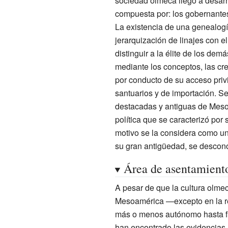
sociedad olmeca llegó a desarro
compuesta por: los gobernantes 
La existencia de una genealogía
jerarquización de linajes con el
distinguir a la élite de los dem
mediante los conceptos, las cre
por conducto de su acceso priv
santuarios y de importación. S
destacadas y antiguas de Meso
política que se caracterizó por 
motivo se la considera como una
su gran antigüedad, se desconoc
Área de asentamient
A pesar de que la cultura olme
Mesoamérica —excepto en la reg
más o menos autónomo hasta fi
han encontrado las evidencias m