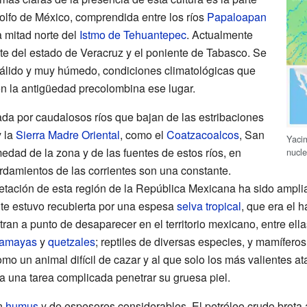
Golfo de México, comprendida entre los ríos
Papaloapan
a mitad norte del
Istmo de Tehuantepec
. Actualmente
te del estado de Veracruz y el poniente de Tabasco. Se
cálido y muy húmedo, condiciones climatológicas que
 la antigüedad precolombina ese lugar.
ada por caudalosos ríos que bajan de las estribaciones
 la
Sierra Madre Oriental
, como el
Coatzacoalcos
, San
Yacim
edad de la zona y de las fuentes de estos ríos, en
nucl
rdamientos de las corrientes son una constante.
etación de esta región de la República Mexicana ha sido ampli
te estuvo recubierta por una espesa
selva tropical
, que era el 
ran a punto de desaparecer en el territorio mexicano, entre ella
amayas
y
quetzales
; reptiles de diversas especies, y mamífero
mo un animal difícil de cazar y al que solo los más valientes a
a una tarea complicada penetrar su gruesa piel.
en
humus
y de espesores considerables. El petróleo crudo brota a 