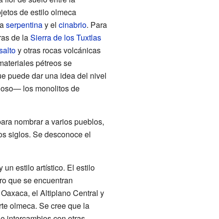
jetos de estilo olmeca
la
serpentina
y el
cinabrio
. Para
ras de la
Sierra de los Tuxtlas
salto
y otras rocas volcánicas
materiales pétreos se
que puede dar una idea del nivel
agoso— los monolitos de
 para nombrar a varios pueblos,
os siglos. Se desconoce el
n estilo artístico. El estilo
ro que se encuentran
axaca, el Altiplano Central y
rte olmeca. Se cree que la
de intercambios con otras