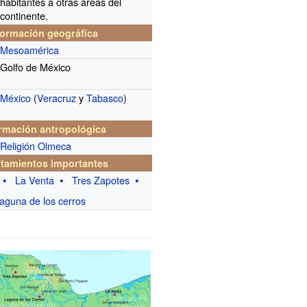
habitantes a otras áreas del
continente.
formación geográfica
Mesoamérica
Golfo de México
México
(
Veracruz
y
Tabasco
)
rmación antropológica
Religión Olmeca
tamientos importantes
La Venta
Tres Zapotes
aguna de los cerros