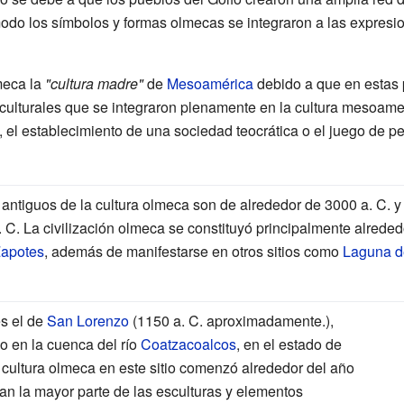
odo los símbolos y formas olmecas se integraron a las expresion
meca la
"cultura madre"
de
Mesoamérica
debido a que en estas
culturales que se integraron plenamente en la cultura mesoame
el establecimiento de una sociedad teocrática o el juego de pel
 antiguos de la cultura olmeca son de alrededor de
3000 a. C.
y 
. C.
La civilización olmeca se constituyó principalmente alreded
Zapotes
, además de manifestarse en otros sitios como
Laguna d
s el de
San Lorenzo
(
1150 a. C.
aproximadamente.),
do en la cuenca del río
Coatzacoalcos
, en el estado de
la cultura olmeca en este sitio comenzó alrededor del año
tan la mayor parte de las esculturas y elementos