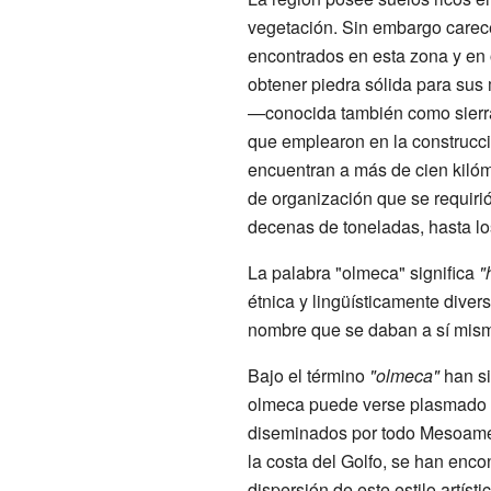
vegetación. Sin embargo carece
encontrados en esta zona y en 
obtener piedra sólida para sus 
—conocida también como sierr
que emplearon en la construcci
encuentran a más de cien kilóm
de organización que se requiri
decenas de toneladas, hasta los
La palabra "olmeca" significa
"
étnica y lingüísticamente diver
nombre que se daban a sí mis
Bajo el término
"olmeca"
han si
olmeca puede verse plasmado e
diseminados por todo Mesoaméri
la costa del Golfo, se han enco
dispersión de este estilo artís