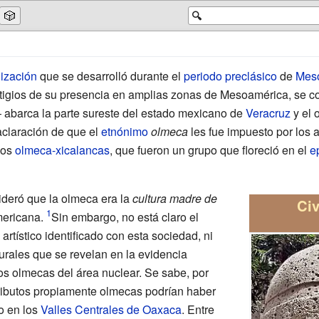
🎲
🔍
lización
que se desarrolló durante el
periodo preclásico
de
Mes
igios de su presencia en amplias zonas de Mesoamérica, se c
barca la parte sureste del estado mexicano de
Veracruz
y el 
aclaración de que el
etnónimo
olmeca
les fue impuesto por los 
los
olmeca-xicalancas
, que fueron un grupo que floreció en el
e
deró que la olmeca era la
cultura madre de
Civ
mericana.
Sin embargo, no está claro el
 artístico identificado con esta sociedad, ni
urales que se revelan en la evidencia
os olmecas del área nuclear. Se sabe, por
ributos propiamente olmecas podrían haber
o en los
Valles Centrales de Oaxaca
. Entre