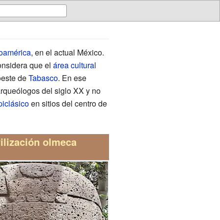
oamérica
, en el actual México.
onsidera que el
área cultural
oeste de
Tabasco
. En ese
arqueólogos del siglo
XX y no
piclásico
en sitios del centro de
ilización olmeca