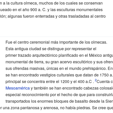
an a la cultura olmeca, muchos de los cuales se conservan
aqueado en el año
900 a. C.
y las esculturas monumentales
ción; algunas fueron enterradas y otras trasladadas al centro
Fue el centro ceremonial más importante de los olmecas.
Esta antigua ciudad se distingue por representar el
primer trazado arquitectónico planificado en el México antigu
monumental de tierra, su gran acervo escultórico y sus ofren
sus ofrendas masivas, únicas en el mundo prehispánico. En
se han encontrado vestigios culturales que datan de 1750 
principal se concentra entre el 1200 y el 400 a.C .
Cuenta c
Mesoamérica
y también se han encontrado cabezas colosal
especial reconocimiento por el hecho de que para construirl
transportados los enormes bloques de basalto desde la Sier
ser una zona pantanosa y arenosa, no había piedras. Se cree que