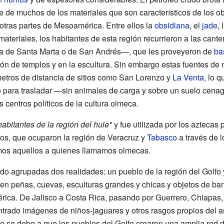
 de muchos de los materiales que son característicos de los ob
otras partes de Mesoamérica. Entre ellos la
obsidiana
, el
jade
, 
materiales, los habitantes de esta región recurrieron a las cante
a de Santa Marta o de San Andrés—, que les proveyeron de
ba
ón de templos y en la escultura. Sin embargo estas fuentes de 
etros de distancia de sitios como San Lorenzo y
La Venta
, lo 
ó para trasladar —sin animales de carga y sobre un suelo cen
 centros políticos de la cultura olmeca.
habitantes de la región del hule"
y fue utilizada por los aztecas
sos, que ocuparon la región de Veracruz y
Tabasco
a través de l
mos aquellos a quienes llamamos olmecas.
do agrupadas dos realidades: un pueblo de la región del Golfo y u
n peñas, cuevas, esculturas grandes y chicas y objetos de bar
ca. De Jalisco a Costa Rica, pasando por Guerrero, Chiapas, O
ntrado imágenes de niños-jaguares y otros rasgos propios del a
tico se debe a que los pueblos del Golfo crearon una amplia red 