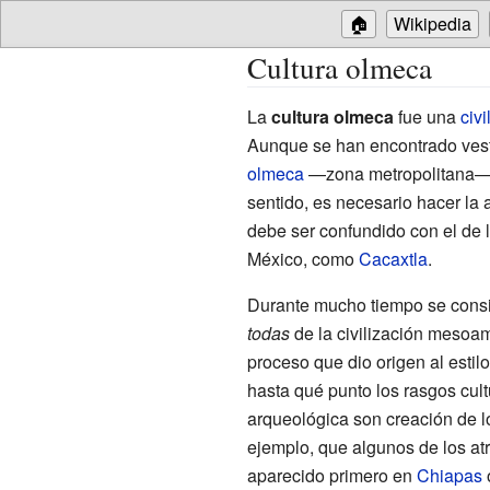
🏠
Wikipedia
Cultura olmeca
La
cultura olmeca
fue una
civi
Aunque se han encontrado vest
olmeca
—zona metropolitana— a
sentido, es necesario hacer la 
debe ser confundido con el de 
México, como
Cacaxtla
.
Durante mucho tiempo se consi
todas
de la civilización mesoa
proceso que dio origen al estilo
hasta qué punto los rasgos cult
arqueológica son creación de l
ejemplo, que algunos de los at
aparecido primero en
Chiapas