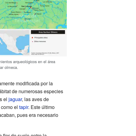
ientos arqueológicos en el área
ear olmeca.
amente modificada por la
hábitat de numerosas especies
s el
jaguar
, las aves de
s como el
tapir
. Este último
tacaban, pues era necesario
flor de suelo entre la