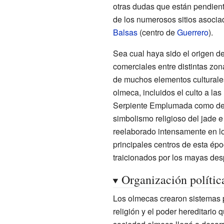
otras dudas que están pendiente
de los numerosos sitios asociad
Balsas
(centro de
Guerrero
).
Sea cual haya sido el origen de
comerciales entre distintas zo
de muchos elementos culturales
olmeca, incluidos el culto a las
Serpiente Emplumada como deid
simbolismo religioso del jade e i
reelaborado intensamente en los
principales centros de esta épo
traicionados por los mayas des
Organización política
Los olmecas crearon sistemas p
religión y el poder hereditario 