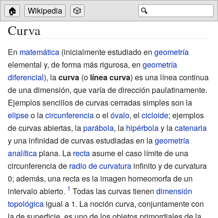
🏠
Wikipedia
🎲
🔍
Curva
En
matemática
(inicialmente estudiado en
geometría
elemental y, de forma más rigurosa, en
geometría
diferencial
), la
curva
(o
línea curva
) es una línea continua
de una dimensión, que varía de dirección paulatinamente.
Ejemplos sencillos de curvas cerradas simples son la
elipse
o la
circunferencia
o el
óvalo
, el
cicloide
; ejemplos
de
curvas abiertas
, la
parábola
, la
hipérbola
y la
catenaria
y una infinidad de curvas estudiadas en la
geometría
analítica
plana. La
recta
asume el caso límite de una
circunferencia de
radio de curvatura
infinito y de curvatura
0; además, una recta es la
imagen homeomorfa
de un
intervalo abierto.
Todas las curvas tienen
dimensión
topológica
igual a 1. La noción curva, conjuntamente con
la de superficie, es uno de los objetos primordiales de la