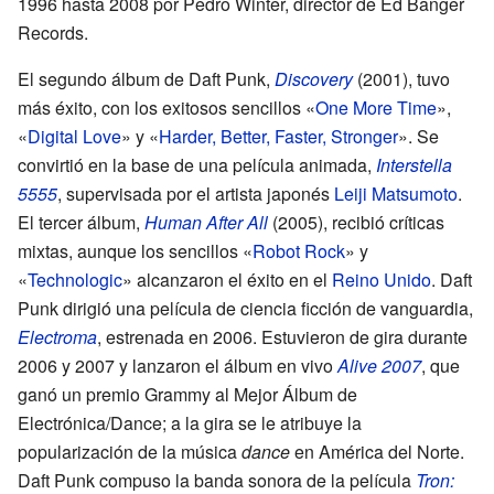
1996 hasta 2008 por Pedro Winter, director de Ed Banger
Records.
El segundo álbum de Daft Punk,
Discovery
(2001), tuvo
más éxito, con los exitosos sencillos «
One More Time
»,
«
Digital Love
» y «
Harder, Better, Faster, Stronger
». Se
convirtió en la base de una película animada,
Interstella
5555
, supervisada por el artista japonés
Leiji Matsumoto
.
El tercer álbum,
Human After All
(2005), recibió críticas
mixtas, aunque los sencillos «
Robot Rock
» y
«
Technologic
» alcanzaron el éxito en el
Reino Unido
. Daft
Punk dirigió una película de ciencia ficción de vanguardia,
Electroma
, estrenada en 2006. Estuvieron de gira durante
2006 y 2007 y lanzaron el álbum en vivo
Alive 2007
, que
ganó un premio Grammy al Mejor Álbum de
Electrónica/Dance; a la gira se le atribuye la
popularización de la música
dance
en América del Norte.
Daft Punk compuso la banda sonora de la película
Tron: