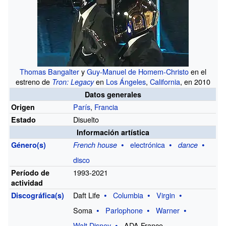
Thomas Bangalter
y
Guy-Manuel de Homem-Christo
en el
estreno de
en
Los Ángeles
,
California
, en 2010
Tron: Legacy
Datos
generales
París
,
Francia
Origen
Disuelto
Estado
Información
artística
electrónica
Género(s)
French house
dance
disco
1993-2021
Período de
actividad
Daft Life
Columbia
Virgin
Discográfica(s)
Soma
Parlophone
Warner
Walt Disney
ADA France