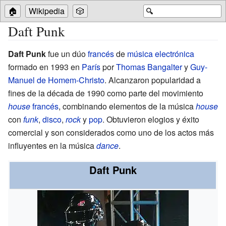
🏠
Wikipedia
🎲
🔍
Daft Punk
Daft Punk
fue un dúo
francés
de
música electrónica
formado en 1993 en
París
por
Thomas Bangalter
y
Guy-
Manuel de Homem-Christo
. Alcanzaron popularidad a
fines de la década de 1990 como parte del movimiento
house
francés
, combinando elementos de la música
house
con
funk
,
disco
,
rock
y
pop
. Obtuvieron elogios y éxito
comercial y son considerados como uno de los actos más
influyentes en la música
dance
.
Daft Punk