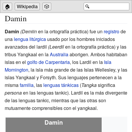
🏠
Wikipedia
🎲
🔍
Damin
Damin
(Demiin
en la ortografía práctica) fue un
registro
de
una
lengua litúrgica
usado por los hombres iniciados
avanzados del
lardil
(Leerdil
en la ortografía práctica) y las
tribus Yangkaal en la
Australia
aborigen. Ambos habitaban
islas en el
golfo de Carpentaria
, los Lardil en la
Isla
Mornington
, la isla más grande de las Islas Wellesley, y las
islas Yangkaal y Forsyth. Sus lenguajes pertenecen a la
misma
familia
, las
lenguas tánkicas
(
Tangka
significa
persona
en las lenguas tankic). Lardil es la más divergente
de las lenguas tankic, mientras que las otras son
mutuamente comprensibles con el yangkaal.
Damin